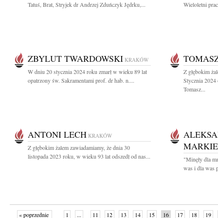
Tatuś, Brat, Stryjek dr Andrzej Zduńczyk Jędrku,...
Wieloletni pra
ZBYLUT TWARDOWSKI
TOMASZ
KRAKÓW
W dniu 20 stycznia 2024 roku zmarł w wieku 89 lat
Z głębokim ża
opatrzony św. Sakramentami prof. dr hab. n....
Stycznia 2024 
Tomasz...
ANTONI LECH
ALEKSA
KRAKÓW
MARKIE
Z głębokim żalem zawiadamiamy, że dnia 30
listopada 2023 roku, w wieku 93 lat odszedł od nas...
"Minęły dla mn
was i dla was p
« poprzednie
1
...
11
12
13
14
15
16
17
18
19