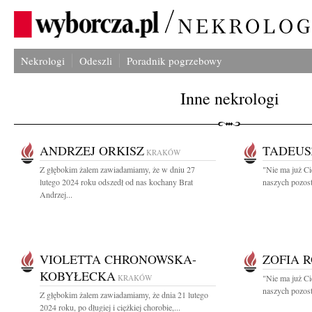
Nekrologi
Odeszli
Poradnik pogrzebowy
Inne nekrologi
ANDRZEJ ORKISZ
TADEUS
KRAKÓW
Z głębokim żalem zawiadamiamy, że w dniu 27
"Nie ma już Ci
lutego 2024 roku odszedł od nas kochany Brat
naszych pozost
Andrzej...
VIOLETTA CHRONOWSKA-
ZOFIA 
KOBYŁECKA
KRAKÓW
"Nie ma już Ci
naszych pozosta
Z głębokim żalem zawiadamiamy, że dnia 21 lutego
2024 roku, po długiej i ciężkiej chorobie,...