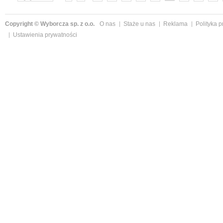
»
Copyright © Wyborcza sp. z o.o.
O nas
Staże u nas
Reklama
Polityka 
Ustawienia prywatności