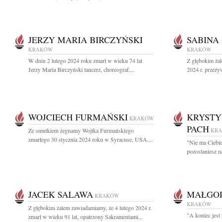
JERZY MARIA BIRCZYŃSKI
SABINA
KRAKÓW
KRAKÓW
W dniu 2 lutego 2024 roku zmarł w wieku 74 lat
Z głębokim żal
Jerzy Maria Birczyński tancerz, choreograf,...
2024 r. przeżyw
WOJCIECH FURMAŃSKI
KRYSTY
KRAKÓW
PACH
Ze smutkiem żegnamy Wojtka Furmańskiego
KR
zmarłego 30 stycznia 2024 roku w Syracuse, USA....
"Nie ma Ciebie
pozostaniesz na
JACEK SALAWA
MAŁGOR
KRAKÓW
KRAKÓW
Z głębokim żalem zawiadamiamy, że 4 lutego 2024 r.
"A koniec jest
zmarł w wieku 91 lat, opatrzony Sakramentami...