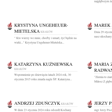
najgłębszym ża
KRYSTYNA UNGEHEUER-
MAREK 
MIETELSKA
KRAKÓW
Dnia 29 styczn
nasz ukochany M
" Kto wierzy we mnie, choćby i umarł, żyć będzie na
wieki..." Krystyna Ungeheuer-Mietelska...
KATARZYNA KUŹNIEWSKA
MARIA 
KRAKÓW
RADWA
Wspomnienie po dziewięciu latach 2024 rok, 30
"Ziemia to zia
stycznia 2015 roku zmarła nagle ŚP. Katarzyna...
Miłosz Z głębo
ANDRZEJ ZDUŃCZYK
JERZY P
KRAKÓW
W dniu 23 stycznia 2024 roku odszedł Kochany
mgr Jerzy Pisz