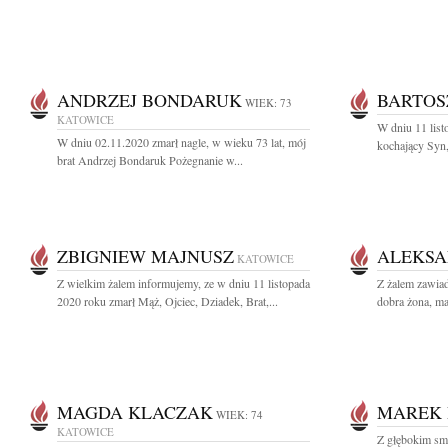
ANDRZEJ BONDARUK
BARTOS
WIEK: 73
KATOWICE
W dniu 11 list
W dniu 02.11.2020 zmarł nagle, w wieku 73 lat, mój
kochający Syn,
brat Andrzej Bondaruk Pożegnanie w...
ZBIGNIEW MAJNUSZ
ALEKSA
KATOWICE
Z wielkim żalem informujemy, ze w dniu 11 listopada
Z żalem zawia
2020 roku zmarł Mąż, Ojciec, Dziadek, Brat,...
dobra żona, mat
MAGDA KLACZAK
MAREK 
WIEK: 74
KATOWICE
Z głębokim sm