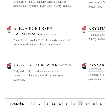
Pogrążeni w smutku żegnamy zmarłą w dniu 26
października 2
października 2020 roku naszą Żonę, Mamę i Babcię...
przeżywszy...
ALICJA KOBIERSKA-
KRYSTI
SZCZEPAŃSKA
KATOWICE
"Jest taka chwi
w porę i za wc
Dnia 13 października 2020 roku zmarła w wieku 92
lat Dr n. med. Alicja Kobierska-Szczepańska...
ZYGMUNT SUROWIAK
RYSZAR
KATOWICE
KATOWICE
Z głębokim żalem zawiadamiamy, że w dniu
Pogrążeni w g
13.10.2020 roku zmarł w wieku 87 lat Zygmunt
października 20
Surowiak...
« poprzednie
1
...
11
12
13
14
15
16
17
18
19