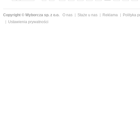
»
Copyright © Wyborcza sp. z o.o.
O nas
Staże u nas
Reklama
Polityka 
Ustawienia prywatności