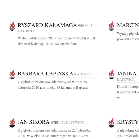
RYSZARD KAŁAMAGA
MARCIN
WIEK: 93
KATOWICE
Wyrazy głęboki
W dniu 24 listopada 2020 roku zmarł w wieku 93 lat
powodu śmierci
Ryszard Kałamaga Msza święta żałobna...
BARBARA ŁAPIŃSKA
JANINA
KATOWICE
KATOWICE
Z głębokim żalem zawiadamiamy, że w dniu 24
Dnia 24 listop
listopada 2020 r. w wieku 85 lat zmarła Barbara...
Kaczmarczyk z
w...
JAN SIKORA
KRYSTY
WIEK: 91
KATOWICE
Z głębokim żalem zawiadamiamy, że 22 listopada
Z głębokim żal
2020, w wieku 91 lat, zmarł mgr inż. Jan Sikora...
2020 roku odes