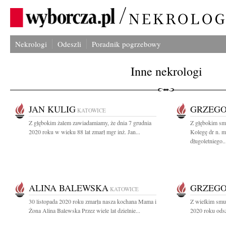
Nekrologi
Odeszli
Poradnik pogrzebowy
Inne nekrologi
JAN KULIG
GRZEG
KATOWICE
Z głębokim żalem zawiadamiamy, że dnia 7 grudnia
Z głębokim sm
2020 roku w wieku 88 lat zmarł mgr inż. Jan...
Kolegę dr n. 
długoletniego..
ALINA BALEWSKA
GRZEGO
KATOWICE
30 listopada 2020 roku zmarła nasza kochana Mama i
Z wielkim smu
Żona Alina Balewska Przez wiele lat dzielnie...
2020 roku ods