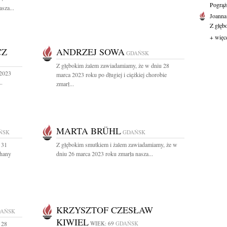
Pogrąż
sza...
Joanna
Z głęb
+ więc
CZ
ANDRZEJ SOWA
GDAŃSK
Z głębokim żalem zawiadamiamy, że w dniu 28
 2023
marca 2023 roku po długiej i ciężkiej chorobie
..
zmarł...
MARTA BRÜHL
ŃSK
GDAŃSK
 31
Z głębokim smutkiem i żalem zawiadamiamy, że w
chany
dniu 26 marca 2023 roku zmarła nasza...
KRZYSZTOF CZESŁAW
AŃSK
KIWIEL
 28
WIEK: 69
GDAŃSK