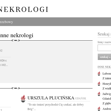
grzebowy
Inne nekrologi
Szukaj
Imię i naz
02
026 r.
 102...
INNE NE
Lubom
Z żale
Henryk
Z wiel
Jadwig
URSZULA PLUCIŃSKA
GDAŃSK
Gdańs
Z głęb
"To nie śmierć przychodzi Cię szukać, ale dobry
Andrze
Bóg"...
 7