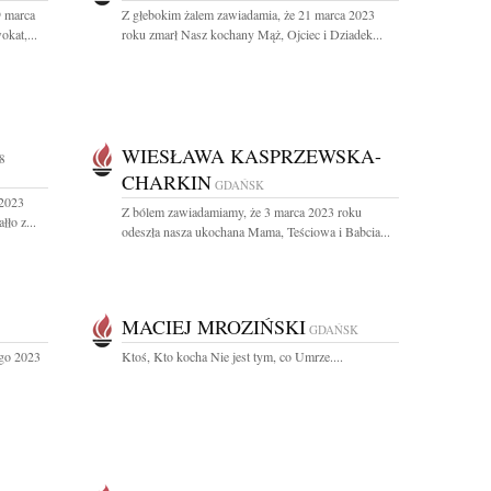
9 marca
Z głebokim żalem zawiadamia, że 21 marca 2023
kat,...
roku zmarł Nasz kochany Mąż, Ojciec i Dziadek...
WIESŁAWA KASPRZEWSKA-
8
CHARKIN
GDAŃSK
 2023
Z bólem zawiadamiamy, że 3 marca 2023 roku
ło z...
odeszła nasza ukochana Mama, Teściowa i Babcia...
MACIEJ MROZIŃSKI
GDAŃSK
ego 2023
Ktoś, Kto kocha Nie jest tym, co Umrze....