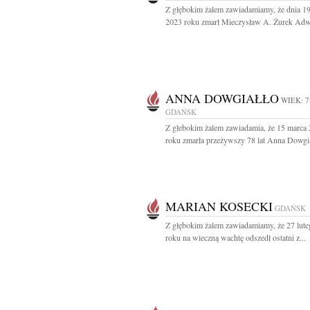
Z głębokim żalem zawiadamiamy, że dnia 1
2023 roku zmarł Mieczysław A. Żurek Adwo
ANNA DOWGIAŁŁO
WIEK: 7
GDAŃSK
Z głebokim żalem zawiadamia, że 15 marca
roku zmarła przeżywszy 78 lat Anna Dowgiał
MARIAN KOSECKI
GDAŃSK
Z głębokim żalem zawiadamiamy, że 27 lut
roku na wieczną wachtę odszedł ostatni z...