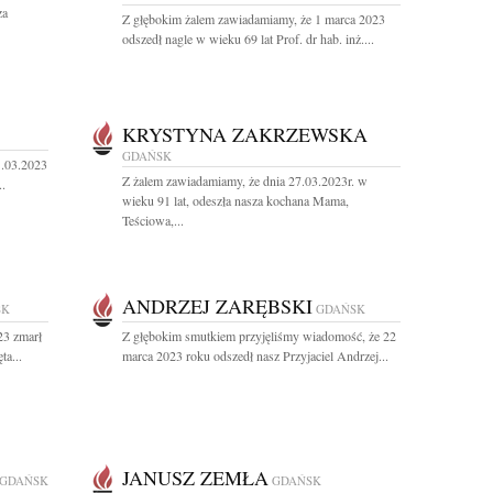
za
Z głębokim żalem zawiadamiamy, że 1 marca 2023
odszedł nagle w wieku 69 lat Prof. dr hab. inż....
KRYSTYNA ZAKRZEWSKA
GDAŃSK
1.03.2023
Z żalem zawiadamiamy, że dnia 27.03.2023r. w
..
wieku 91 lat, odeszła nasza kochana Mama,
Teściowa,...
ANDRZEJ ZARĘBSKI
SK
GDAŃSK
23 zmarł
Z głębokim smutkiem przyjęliśmy wiadomość, że 22
ta...
marca 2023 roku odszedł nasz Przyjaciel Andrzej...
JANUSZ ZEMŁA
GDAŃSK
GDAŃSK