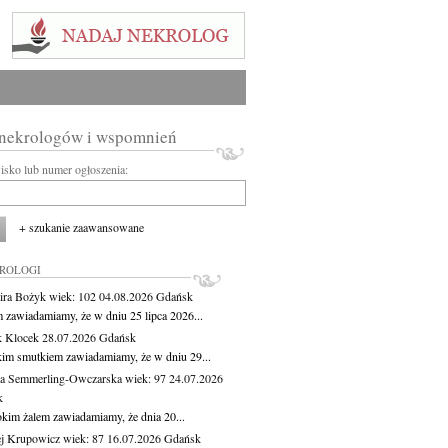
 nekrologów i wspomnień
wisko lub numer ogłoszenia:
+ szukanie zaawansowane
KROLOGI
ira Bożyk
wiek: 102
04.08.2026
Gdańsk
m zawiadamiamy, że w dniu 25 lipca 2026...
 Klocek
28.07.2026
Gdańsk
kim smutkiem zawiadamiamy, że w dniu 29...
a Semmerling-Owczarska
wiek: 97
24.07.2026
k
okim żalem zawiadamiamy, że dnia 20...
j Krupowicz
wiek: 87
16.07.2026
Gdańsk