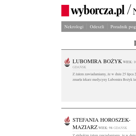
Nekrologi
Odeszli
Poradnik po
LUBOMIRA BOŻYK
WIEK: 1
GDAŃSK
Z żalem zawiadamiamy, że w dniu 25 lipca 2
zmarła lekarz medycyny Lubomira Bożyk lat
STEFANIA HOROSZEK-
MAZIARZ
WIEK: 98
GDAŃSK
Z głębokim żalem zawiadamiamy, że w dniu