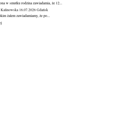
ona w smutku rodzina zawiadamia, że 12...
 Kalinowska
16.07.2026
Gdańsk
okim żalem zawiadamiamy, że po...
ej