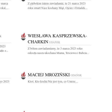
9 marca
Z głebokim żalem zawiadamia, że 21 marca 2023
kat,...
roku zmarł Nasz kochany Mąż, Ojciec i Dziadek...
WIESŁAWA KASPRZEWSKA-
8
CHARKIN
GDAŃSK
 2023
Z bólem zawiadamiamy, że 3 marca 2023 roku
ło z...
odeszła nasza ukochana Mama, Teściowa i Babcia...
MACIEJ MROZIŃSKI
GDAŃSK
ego 2023
Ktoś, Kto kocha Nie jest tym, co Umrze....