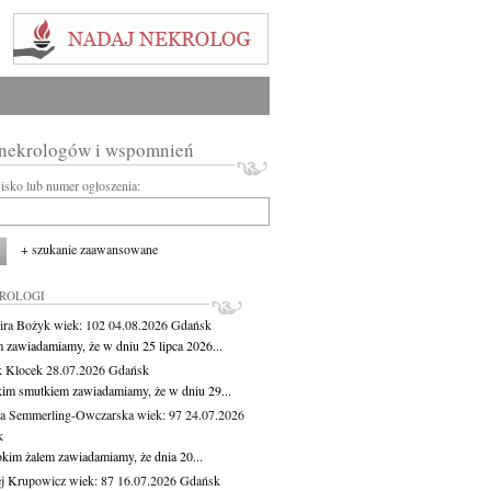
 nekrologów i wspomnień
wisko lub numer ogłoszenia:
+ szukanie zaawansowane
KROLOGI
ira Bożyk
wiek: 102
04.08.2026
Gdańsk
m zawiadamiamy, że w dniu 25 lipca 2026...
 Klocek
28.07.2026
Gdańsk
kim smutkiem zawiadamiamy, że w dniu 29...
a Semmerling-Owczarska
wiek: 97
24.07.2026
k
okim żalem zawiadamiamy, że dnia 20...
j Krupowicz
wiek: 87
16.07.2026
Gdańsk