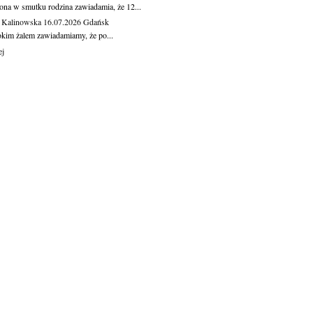
ona w smutku rodzina zawiadamia, że 12...
 Kalinowska
16.07.2026
Gdańsk
okim żalem zawiadamiamy, że po...
ej