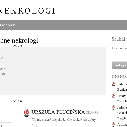
grzebowy
Inne nekrologi
Szukaj
Imię i naz
02
026 r.
 102...
INNE NE
Lubom
Z żale
Henryk
Z wiel
Jadwig
URSZULA PLUCIŃSKA
GDAŃSK
Gdańs
Z głęb
"To nie śmierć przychodzi Cię szukać, ale dobry
Andrze
Bóg"...
 7