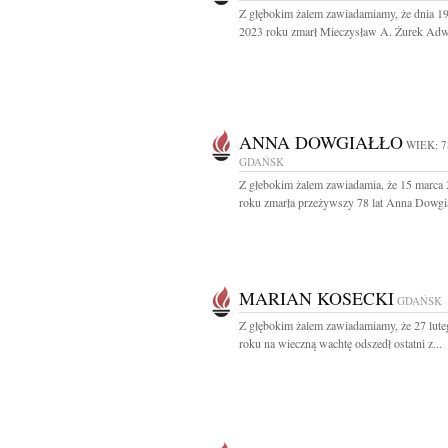
Z głębokim żalem zawiadamiamy, że dnia 1
2023 roku zmarł Mieczysław A. Żurek Adwo
ANNA DOWGIAŁŁO
WIEK: 7
GDAŃSK
Z głebokim żalem zawiadamia, że 15 marca
roku zmarła przeżywszy 78 lat Anna Dowgiał
MARIAN KOSECKI
GDAŃSK
Z głębokim żalem zawiadamiamy, że 27 lut
roku na wieczną wachtę odszedł ostatni z...