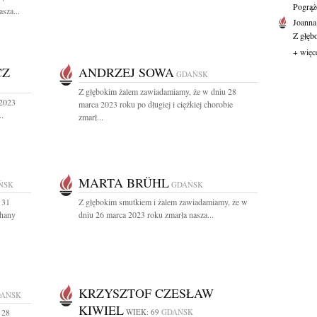
Pogrąż
sza...
Joanna
Z głęb
+ więc
CZ
ANDRZEJ SOWA
GDAŃSK
Z głębokim żalem zawiadamiamy, że w dniu 28
 2023
marca 2023 roku po długiej i ciężkiej chorobie
..
zmarł...
MARTA BRÜHL
ŃSK
GDAŃSK
 31
Z głębokim smutkiem i żalem zawiadamiamy, że w
chany
dniu 26 marca 2023 roku zmarła nasza...
KRZYSZTOF CZESŁAW
AŃSK
KIWIEL
 28
WIEK: 69
GDAŃSK