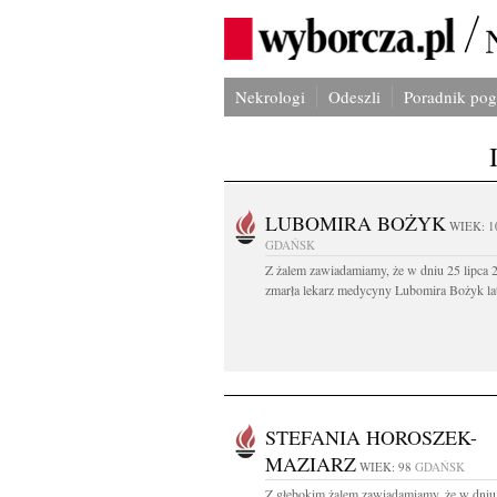
Nekrologi
Odeszli
Poradnik po
LUBOMIRA BOŻYK
WIEK: 1
GDAŃSK
Z żalem zawiadamiamy, że w dniu 25 lipca 2
zmarła lekarz medycyny Lubomira Bożyk lat
STEFANIA HOROSZEK-
MAZIARZ
WIEK: 98
GDAŃSK
Z głębokim żalem zawiadamiamy, że w dniu