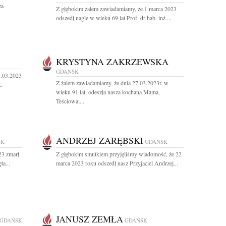
za
Z głębokim żalem zawiadamiamy, że 1 marca 2023
odszedł nagle w wieku 69 lat Prof. dr hab. inż....
KRYSTYNA ZAKRZEWSKA
GDAŃSK
1.03.2023
Z żalem zawiadamiamy, że dnia 27.03.2023r. w
..
wieku 91 lat, odeszła nasza kochana Mama,
Teściowa,...
ANDRZEJ ZARĘBSKI
SK
GDAŃSK
23 zmarł
Z głębokim smutkiem przyjęliśmy wiadomość, że 22
ta...
marca 2023 roku odszedł nasz Przyjaciel Andrzej...
JANUSZ ZEMŁA
GDAŃSK
GDAŃSK