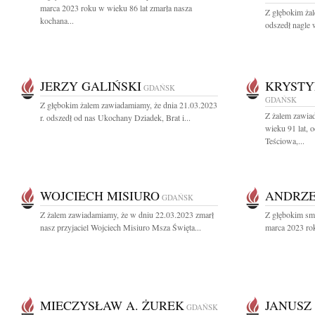
marca 2023 roku w wieku 86 lat zmarła nasza
Z głębokim ża
kochana...
odszedł nagle w
JERZY GALIŃSKI
KRYSTY
GDAŃSK
GDAŃSK
Z głębokim żalem zawiadamiamy, że dnia 21.03.2023
Z żalem zawiad
r. odszedł od nas Ukochany Dziadek, Brat i...
wieku 91 lat, 
Teściowa,...
WOJCIECH MISIURO
ANDRZE
GDAŃSK
Z żalem zawiadamiamy, że w dniu 22.03.2023 zmarł
Z głębokim sm
nasz przyjaciel Wojciech Misiuro Msza Święta...
marca 2023 rok
MIECZYSŁAW A. ŻUREK
JANUSZ
GDAŃSK