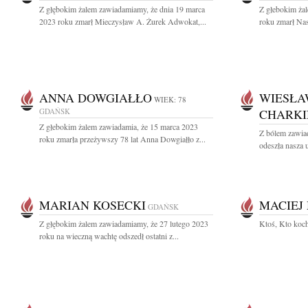
Z głębokim żalem zawiadamiamy, że dnia 19 marca
Z głebokim ża
2023 roku zmarł Mieczysław A. Żurek Adwokat,...
roku zmarł Nas
ANNA DOWGIAŁŁO
WIESŁA
WIEK: 78
GDAŃSK
CHARKI
Z głebokim żalem zawiadamia, że 15 marca 2023
Z bólem zawia
roku zmarła przeżywszy 78 lat Anna Dowgiałło z...
odeszła nasza 
MARIAN KOSECKI
MACIEJ
GDAŃSK
Z głębokim żalem zawiadamiamy, że 27 lutego 2023
Ktoś, Kto koch
roku na wieczną wachtę odszedł ostatni z...