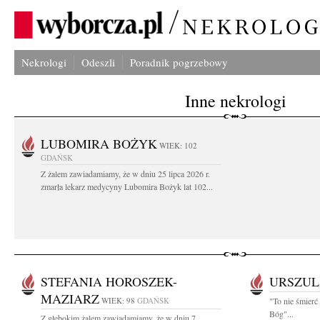
Nekrologi
Odeszli
Poradnik pogrzebowy
Inne nekrologi
LUBOMIRA BOŻYK
WIEK: 102
GDAŃSK
Z żalem zawiadamiamy, że w dniu 25 lipca 2026 r.
zmarła lekarz medycyny Lubomira Bożyk lat 102...
STEFANIA HOROSZEK-
URSZUL
MAZIARZ
WIEK: 98
GDAŃSK
"To nie śmierć
Bóg"...
Z głębokim żalem zawiadamiamy, że w dniu 7