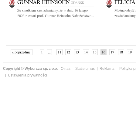
GUNNAR HEINSOHN
FELICJ
GDAŃSK
Ze smutkiem zawiadamiamy, że w dniu 16 lutego
Można odejść n
2023 r. zmarł prof. Gunnar Heinsohn Nabożeństwo...
zawiadamiamy, 
« poprzednie
1
...
11
12
13
14
15
16
17
18
19
»
Copyright © Wyborcza sp. z o.o.
O nas
Staże u nas
Reklama
Polityka 
Ustawienia prywatności