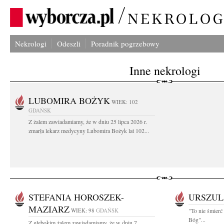
Nekrologi
Odeszli
Poradnik pogrzebowy
Inne nekrologi
LUBOMIRA BOŻYK
WIEK: 102
GDAŃSK
Z żalem zawiadamiamy, że w dniu 25 lipca 2026 r.
zmarła lekarz medycyny Lubomira Bożyk lat 102...
STEFANIA HOROSZEK-
URSZUL
MAZIARZ
WIEK: 98
GDAŃSK
"To nie śmierć
Bóg"...
Z głębokim żalem zawiadamiamy, że w dniu 7