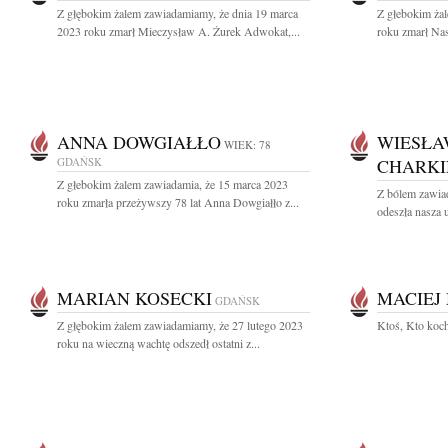
Z głębokim żalem zawiadamiamy, że dnia 19 marca
Z głebokim ża
2023 roku zmarł Mieczysław A. Żurek Adwokat,...
roku zmarł Nas
ANNA DOWGIAŁŁO
WIESŁA
WIEK: 78
GDAŃSK
CHARKI
Z głebokim żalem zawiadamia, że 15 marca 2023
Z bólem zawia
roku zmarła przeżywszy 78 lat Anna Dowgiałło z...
odeszła nasza 
MARIAN KOSECKI
MACIEJ
GDAŃSK
Z głębokim żalem zawiadamiamy, że 27 lutego 2023
Ktoś, Kto koch
roku na wieczną wachtę odszedł ostatni z...