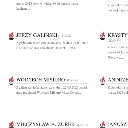
marca 2023 roku w wieku 86 lat zmarła nasza
Z głębokim ża
kochana...
odszedł nagle w
JERZY GALIŃSKI
KRYSTY
GDAŃSK
GDAŃSK
Z głębokim żalem zawiadamiamy, że dnia 21.03.2023
Z żalem zawiad
r. odszedł od nas Ukochany Dziadek, Brat i...
wieku 91 lat, 
Teściowa,...
WOJCIECH MISIURO
ANDRZE
GDAŃSK
Z żalem zawiadamiamy, że w dniu 22.03.2023 zmarł
Z głębokim sm
nasz przyjaciel Wojciech Misiuro Msza Święta...
marca 2023 rok
MIECZYSŁAW A. ŻUREK
JANUSZ
GDAŃSK