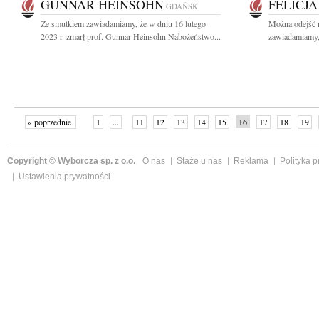
GUNNAR HEINSOHN
FELICJ
GDAŃSK
Ze smutkiem zawiadamiamy, że w dniu 16 lutego
Można odejść n
2023 r. zmarł prof. Gunnar Heinsohn Nabożeństwo...
zawiadamiamy, 
« poprzednie
1
...
11
12
13
14
15
16
17
18
19
»
Copyright © Wyborcza sp. z o.o.
O nas
Staże u nas
Reklama
Polityka 
Ustawienia prywatności