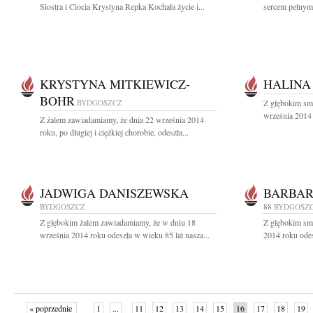
Siostra i Ciocia Krystyna Repka Kochała życie i...
sercem pełnym 
KRYSTYNA MITKIEWICZ-
HALINA
BOHR
BYDGOSZCZ
Z głębokim sm
września 2014 
Z żalem zawiadamiamy, że dnia 22 września 2014
roku, po długiej i ciężkiej chorobie, odeszła...
JADWIGA DANISZEWSKA
BARBAR
BYDGOSZCZ
88
BYDGOSZ
Z głębokim żalem zawiadamiamy, że w dniu 18
Z głębokim sm
września 2014 roku odeszła w wieku 85 lat nasza...
2014 roku odes
« poprzednie
1
...
11
12
13
14
15
16
17
18
19