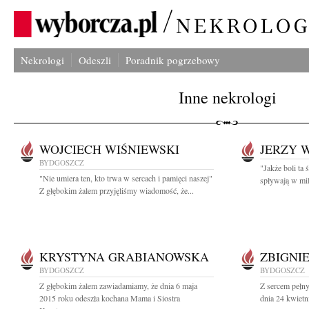
Nekrologi
Odeszli
Poradnik pogrzebowy
Inne nekrologi
WOJCIECH WIŚNIEWSKI
JERZY 
BYDGOSZCZ
"Jakże boli ta 
"Nie umiera ten, kto trwa w sercach i pamięci naszej"
spływają w mil
Z głębokim żalem przyjęliśmy wiadomość, że...
KRYSTYNA GRABIANOWSKA
ZBIGNI
BYDGOSZCZ
BYDGOSZCZ
Z głębokim żalem zawiadamiamy, że dnia 6 maja
Z sercem pełn
2015 roku odeszła kochana Mama i Siostra
dnia 24 kwietn