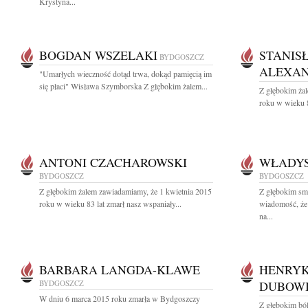
Krystyna...
BOGDAN WSZELAKI
STANIS
BYDGOSZCZ
ALEXA
"Umarłych wieczność dotąd trwa, dokąd pamięcią im
się płaci" Wisława Szymborska Z głębokim żalem...
Z głębokim ża
roku w wieku 8
ANTONI CZACHAROWSKI
WŁADYS
BYDGOSZCZ
BYDGOSZCZ
Z głębokim żalem zawiadamiamy, że 1 kwietnia 2015
Z głębokim smu
roku w wieku 83 lat zmarł nasz wspaniały...
wiadomość, że
na...
BARBARA LANGDA-KLAWE
HENRYK
BYDGOSZCZ
DUBOW
W dniu 6 marca 2015 roku zmarła w Bydgoszczy
Z głębokim bó