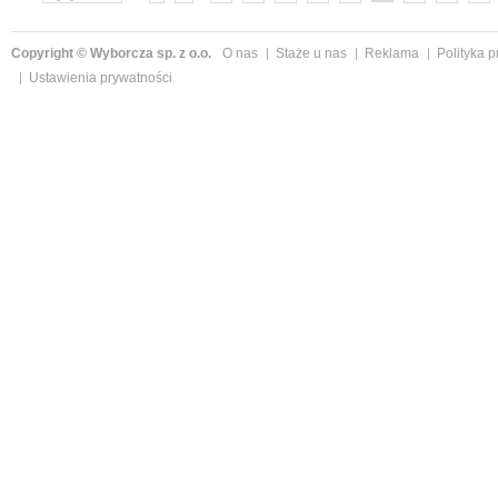
»
Copyright © Wyborcza sp. z o.o.
O nas
Staże u nas
Reklama
Polityka 
Ustawienia prywatności