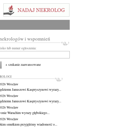
 nekrologów i wspomnień
wisko lub numer ogłoszenia:
+ szukanie zaawansowane
KROLOGI
.2026
Wrocław
ędziemu Januszowi Kaspryszynowi wyrazy...
.2026
Wrocław
ędziemu Januszowi Kaspryszynowi wyrazy...
.2026
Wrocław
wonie Warachim wyrazy głębokiego...
.2026
Wrocław
okim smutkiem przyjęliśmy wiadomość o...