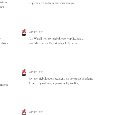
ość o
Krystynie Iwanów wyrazy szczerego...
ta i...
WROCŁAW
y
Ani Wąsali wyrazy głębokiego współczucia z
stracie...
powodu śmierci Taty składają koleżanki i...
WROCŁAW
Wyrazy głębokiego, szczerego współczucia składamy
Annie Szymańskiej z powodu Jej wielkiej...
mierci
WROCŁAW