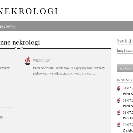
grzebowy
Inne nekrologi
Szukaj
Imię i naz
WROCŁAW
wyrazy
Panu Sędziemu Januszowi Kaspryszynowi wyrazy
głębokiego współczucia z powodu śmierci...
INNE NE
31.07
Panu S
31.07
Panu S
31.07
ą...
Pani I
30.07
Z głęb