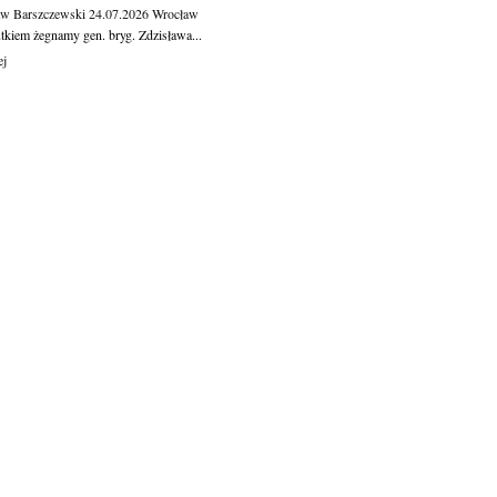
aw Barszczewski
24.07.2026
Wrocław
tkiem żegnamy gen. bryg. Zdzisława...
ej