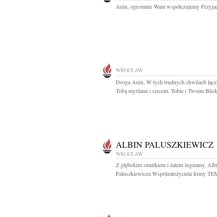
Aniu, ogromnie Wam współczujemy Przyjac
WROCŁAW
Droga Aniu, W tych trudnych chwilach łącz
Tobą myślami i sercem. Tobie i Twoim Blisk
ALBIN PALUSZKIEWICZ
WROCŁAW
Z głębokim smutkiem i żalem żegnamy, Alb
Paluszkiewicza Współzałożyciela firmy TE