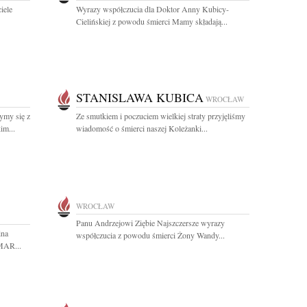
iele
Wyrazy współczucia dla Doktor Anny Kubicy-
Cielińskiej z powodu śmierci Mamy składają...
STANISLAWA KUBICA
WROCŁAW
ymy się z
Ze smutkiem i poczuciem wielkiej straty przyjęliśmy
im...
wiadomość o śmierci naszej Koleżanki...
WROCŁAW
Panu Andrzejowi Ziębie Najszczersze wyrazy
ina
współczucia z powodu śmierci Żony Wandy...
MAR...