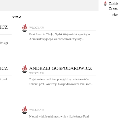
Zdzisł
Ze smu
+ więc
ICZ
WROCŁAW
Pani Anetcie Chołuj Sędzi Wojewódzkiego Sądu
Administracyjnego we Wrocławiu wyrazy...
 kolegi
ICZ
ANDRZEJ GOSPODAROWICZ
WROCŁAW
 prof.
Z głębokim smutkiem przyjęliśmy wiadomość o
śmierci prof. Andrzeja Gospodarowicza Pani mec....
WROCŁAW
Naszej wieloletniej pracownicy i koleżance Pani