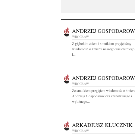
ANDRZEJ GOSPODAROW
WROCŁAW
Z głębokim żalem i smutkiem przyjęliśmy
wiadomość o śmierci naszego wieloletniego
i...
ANDRZEJ GOSPODAROW
WROCŁAW
Ze smutkiem przyjąłem wiadomość o śmierci
Andrzeja Gospodarowicza szanowanego i
wybitnego...
ARKADIUSZ KLUCZNIK
WROCŁAW