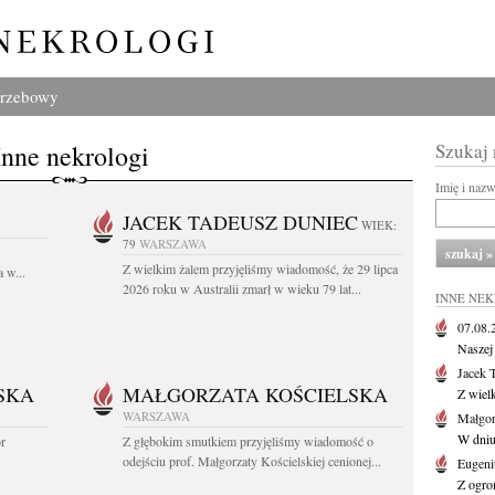
grzebowy
Inne nekrologi
Szukaj
Imię i naz
JACEK TADEUSZ DUNIEC
WIEK:
79
WARSZAWA
Z wielkim żalem przyjęliśmy wiadomość, że 29 lipca
 w...
2026 roku w Australii zmarł w wieku 79 lat...
INNE NE
07.08
Naszej 
Jacek 
SKA
MAŁGORZATA KOŚCIELSKA
Z wiel
WARSZAWA
Małgor
W dniu 
or
Z głębokim smutkiem przyjęliśmy wiadomość o
odejściu prof. Małgorzaty Kościelskiej cenionej...
Eugeni
Z ogro