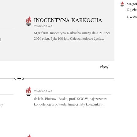
Małgor
Z głęb
+ więc
INOCENTYNA KARKOCHA
WARSZAWA
Mgr farm. Inocentyna Karkocha zmarła dnia 21 lipca
y
2026 roku, żyła 100 lat.. Całe zawodowe życie...
więcej
WARSZAWA
dr hab. Piotrowi Bąska, prof. SGGW, najszczersze
chy
kondolencje z powodu śmierci Taty koleżanki i...