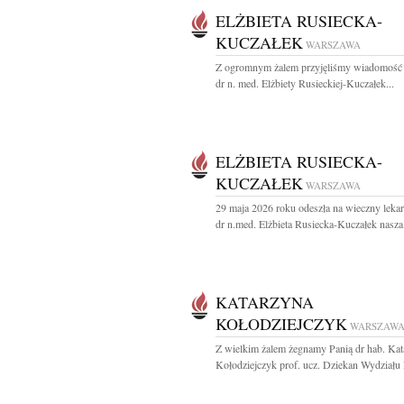
ELŻBIETA RUSIECKA-
KUCZAŁEK
WARSZAWA
Z ogromnym żalem przyjęliśmy wiadomość 
dr n. med. Elżbiety Rusieckiej-Kuczałek...
ELŻBIETA RUSIECKA-
KUCZAŁEK
WARSZAWA
29 maja 2026 roku odeszła na wieczny lekar
dr n.med. Elżbieta Rusiecka-Kuczałek nasza.
KATARZYNA
KOŁODZIEJCZYK
WARSZAW
Z wielkim żalem żegnamy Panią dr hab. Kat
Kołodziejczyk prof. ucz. Dziekan Wydziału 