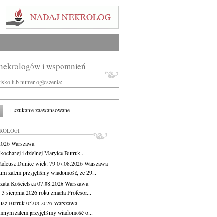
 nekrologów i wspomnień
wisko lub numer ogłoszenia:
+ szukanie zaawansowane
KROLOGI
.2026
Warszawa
kochanej i dzielnej Marylce Butruk...
Tadeusz Duniec
wiek: 79
07.08.2026
Warszawa
kim żalem przyjęliśmy wiadomość, że 29...
zata Kościelska
07.08.2026
Warszawa
3 sierpnia 2026 roku zmarła Profesor...
usz Butruk
05.08.2026
Warszawa
mnym żalem przyjęliśmy wiadomość o...