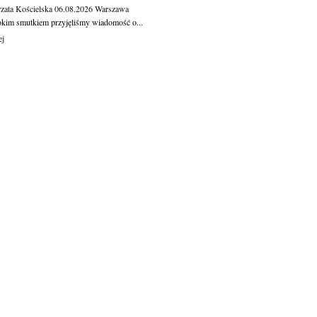
zata Kościelska
06.08.2026
Warszawa
okim smutkiem przyjęliśmy wiadomość o...
ej