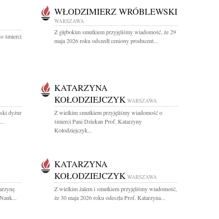
WŁODZIMIERZ WRÓBLEWSKI
WARSZAWA
Z głębokim smutkiem przyjęliśmy wiadomość, że 29
o śmierci
maja 2026 roku odszedł ceniony producent...
KATARZYNA
KOŁODZIEJCZYK
WARSZAWA
ski dyżur
Z wielkim smutkiem przyjęliśmy wiadomość o
..
śmierci Pani Dziekan Prof. Katarzyny
Kołodziejczyk...
KATARZYNA
KOŁODZIEJCZYK
A
WARSZAWA
arzynę
Z wielkim żalem i smutkiem przyjęliśmy wiadomość,
Nauk...
że 30 maja 2026 roku odeszła Prof. Katarzyna...