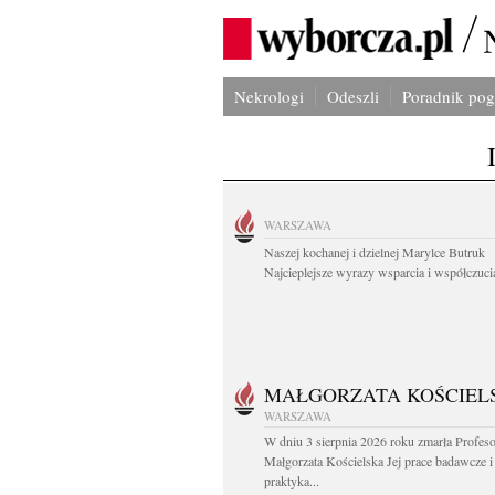
Nekrologi
Odeszli
Poradnik po
WARSZAWA
Naszej kochanej i dzielnej Marylce Butruk
Najcieplejsze wyrazy wsparcia i współczucia
MAŁGORZATA KOŚCIEL
WARSZAWA
W dniu 3 sierpnia 2026 roku zmarła Profes
Małgorzata Kościelska Jej prace badawcze i
praktyka...