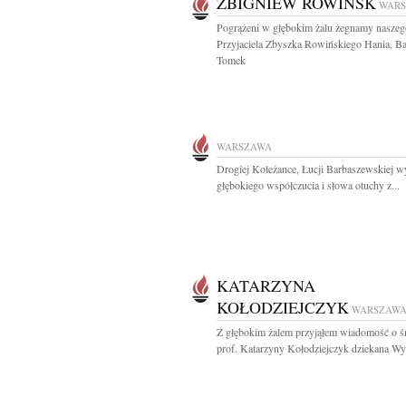
ZBIGNIEW ROWIŃSK
WAR
Pogrążeni w głębokim żalu żegnamy naszeg
Przyjaciela Zbyszka Rowińskiego Hania, Ba
Tomek
WARSZAWA
Drogiej Koleżance, Łucji Barbaszewskiej w
głębokiego współczucia i słowa otuchy z...
KATARZYNA
KOŁODZIEJCZYK
WARSZAW
Z głębokim żalem przyjąłem wiadomość o ś
prof. Katarzyny Kołodziejczyk dziekana Wyd