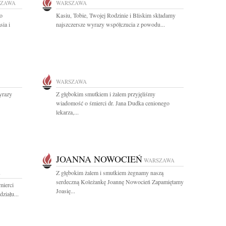
SZAWA
WARSZAWA
o
Kasiu, Tobie, Twojej Rodzinie i Bliskim składamy
sia i
najszczersze wyrazy współczucia z powodu...
WARSZAWA
yrazy
Z głębokim smutkiem i żalem przyjęliśmy
wiadomość o śmierci dr. Jana Dudka cenionego
lekarza,...
JOANNA NOWOCIEŃ
WARSZAWA
A
Z głębokim żalem i smutkiem żegnamy naszą
serdeczną Koleżankę Joannę Nowocień Zapamiętamy
mierci
Joasię...
ziału...