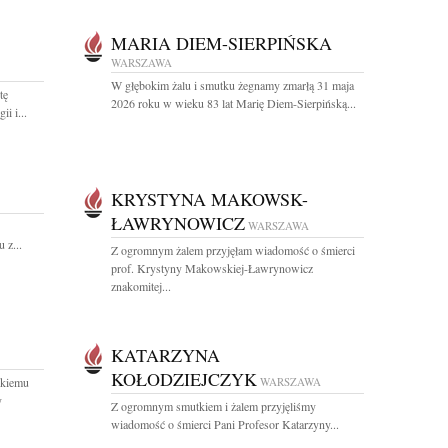
MARIA DIEM-SIERPIŃSKA
WARSZAWA
W głębokim żalu i smutku żegnamy zmarłą 31 maja
tę
2026 roku w wieku 83 lat Marię Diem-Sierpińską...
i i...
KRYSTYNA MAKOWSK-
ŁAWRYNOWICZ
WARSZAWA
 z...
Z ogromnym żalem przyjęłam wiadomość o śmierci
prof. Krystyny Makowskiej-Ławrynowicz
znakomitej...
KATARZYNA
KOŁODZIEJCZYK
kiemu
WARSZAWA
y
Z ogromnym smutkiem i żalem przyjęliśmy
wiadomość o śmierci Pani Profesor Katarzyny...