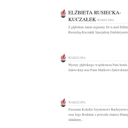
ELŻBIETA RUSIECKA-
KUCZAŁEK
WARSZAWA
Z głębokim żalem żegnamy Dr n.med Elżbie
Rusiecką-Kuczałek Specjalistę Endokrynologi
WARSZAWA
Wyrazy głębokiego współczucia Pani Irenie
Zalewskiej oraz Panu Markowi Zalewskiemu
WARSZAWA
Naszemu Koledze Szymonowi Bachrynows
oraz Jego Rodzinie z powodu śmierci Mam
składamy...