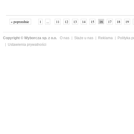
« poprzednie
1
...
11
12
13
14
15
16
17
18
19
»
Copyright © Wyborcza sp. z o.o.
O nas
Staże u nas
Reklama
Polityka 
Ustawienia prywatności