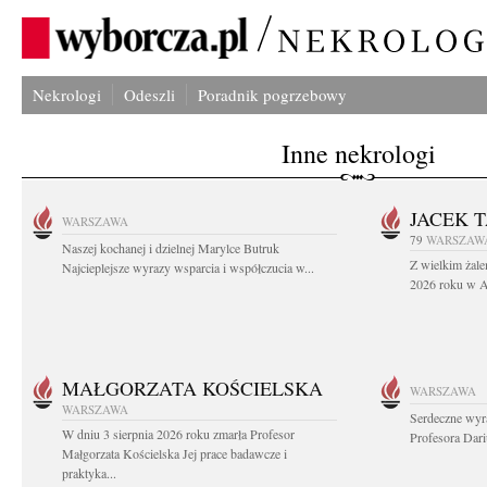
Nekrologi
Odeszli
Poradnik pogrzebowy
Inne nekrologi
JACEK 
WARSZAWA
79
WARSZAW
Naszej kochanej i dzielnej Marylce Butruk
Z wielkim żale
Najcieplejsze wyrazy wsparcia i współczucia w...
2026 roku w Au
MAŁGORZATA KOŚCIELSKA
WARSZAWA
WARSZAWA
Serdeczne wyr
W dniu 3 sierpnia 2026 roku zmarła Profesor
Profesora Dar
Małgorzata Kościelska Jej prace badawcze i
praktyka...