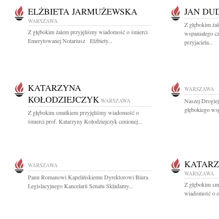
ELŻBIETA JARMUŻEWSKA
JAN DU
WARSZAWA
Z głębokim ża
Z głębokim żalem przyjęliśmy wiadomość o śmierci
wspaniałego cz
Emerytowanej Notariusz Elżbiety...
przyjaciela...
KATARZYNA
WARSZAWA
KOŁODZIEJCZYK
WARSZAWA
Naszej Drogie
głębokiego wsp
Z głębokim smutkiem przyjęliśmy wiadomość o
śmierci prof. Katarzyny Kołodziejczyk cenionej...
KATARZ
WARSZAWA
WARSZAWA
Panu Romanowi Kapelińskiemu Dyrektorowi Biura
Z głębokim smu
Legislacyjnego Kancelarii Senatu Składamy...
wiadomość o od