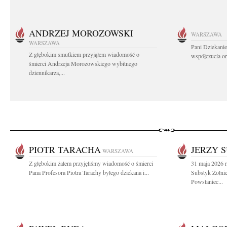
ANDRZEJ MOROZOWSKI
WARSZAWA
WARSZAWA
Pani Dziekanie
Z głębokim smutkiem przyjąłem wiadomość o
współczucia or
śmierci Andrzeja Morozowskiego wybitnego
dziennikarza,...
PIOTR TARACHA
JERZY 
WARSZAWA
Z głębokim żalem przyjęliśmy wiadomość o śmierci
31 maja 2026 r
Pana Profesora Piotra Tarachy byłego dziekana i...
Substyk Żołnie
Powstaniec...