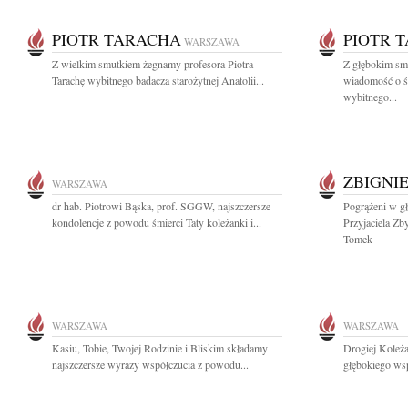
PIOTR TARACHA
PIOTR 
WARSZAWA
Z wielkim smutkiem żegnamy profesora Piotra
Z głębokim smu
Tarachę wybitnego badacza starożytnej Anatolii...
wiadomość o śm
wybitnego...
ZBIGNI
WARSZAWA
dr hab. Piotrowi Bąska, prof. SGGW, najszczersze
Pogrążeni w g
kondolencje z powodu śmierci Taty koleżanki i...
Przyjaciela Zb
Tomek
WARSZAWA
WARSZAWA
Kasiu, Tobie, Twojej Rodzinie i Bliskim składamy
Drogiej Koleża
najszczersze wyrazy współczucia z powodu...
głębokiego wsp