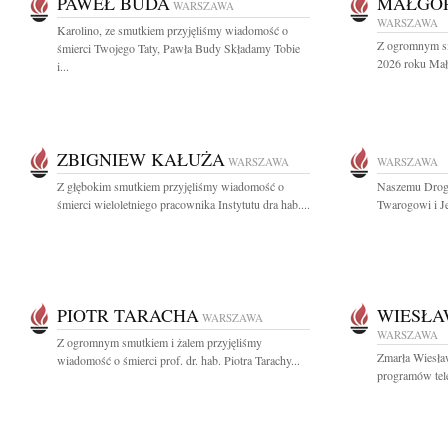
PAWEŁ BUDA
MAŁGOR
WARSZAWA
WARSZAWA
Karolino, ze smutkiem przyjęliśmy wiadomość o
Z ogromnym sm
śmierci Twojego Taty, Pawła Budy Składamy Tobie
2026 roku Małg
i...
ZBIGNIEW KAŁUŻA
WARSZAWA
WARSZAWA
Z głębokim smutkiem przyjęliśmy wiadomość o
Naszemu Drogi
śmierci wieloletniego pracownika Instytutu dra hab....
Twarogowi i Je
PIOTR TARACHA
WIESŁA
WARSZAWA
WARSZAWA
Z ogromnym smutkiem i żalem przyjęliśmy
Zmarła Wiesła
wiadomość o śmierci prof. dr. hab. Piotra Tarachy...
programów tele