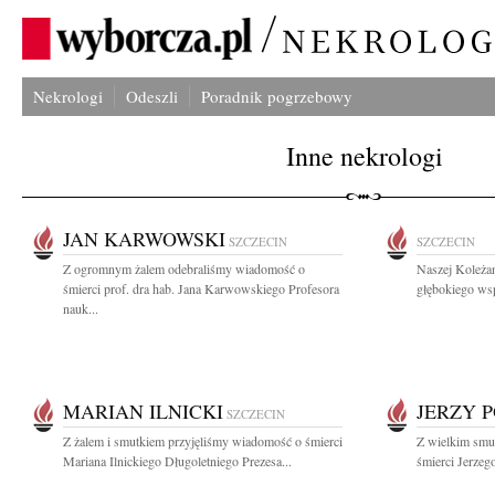
Nekrologi
Odeszli
Poradnik pogrzebowy
Inne nekrologi
JAN KARWOWSKI
SZCZECIN
SZCZECIN
Z ogromnym żalem odebraliśmy wiadomość o
Naszej Koleża
śmierci prof. dra hab. Jana Karwowskiego Profesora
głębokiego wsp
nauk...
MARIAN ILNICKI
JERZY 
SZCZECIN
Z żalem i smutkiem przyjęliśmy wiadomość o śmierci
Z wielkim smu
Mariana Ilnickiego Długoletniego Prezesa...
śmierci Jerzeg