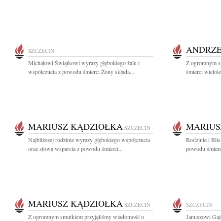
ANDRZE
SZCZECIN
Michałowi Świątkowi wyrazy głębokiego żalu i
Z ogromnym s
współczucia z powodu śmierci Żony składa...
śmierci wielole
MARIUSZ KĄDZIOŁKA
MARIUS
SZCZECIN
Najbliższej rodzinie wyrazy głębokiego współczucia
Rodzinie i Bli
oraz słowa wsparcia z powodu śmierci...
powodu śmierci
MARIUSZ KĄDZIOŁKA
SZCZECIN
SZCZECIN
Z ogromnym smutkiem przyjęliśmy wiadomość o
Januszowi Gaj