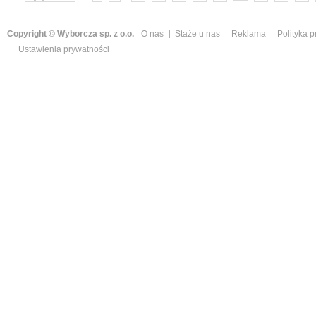
»
Copyright © Wyborcza sp. z o.o.
O nas
Staże u nas
Reklama
Polityka 
Ustawienia prywatności