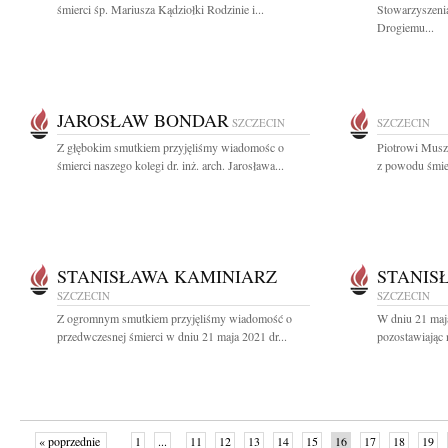
śmierci śp. Mariusza Kądziołki Rodzinie i...
Stowarzyszeni
Drogiemu...
JAROSŁAW BONDAR
SZCZECIN
SZCZECIN
Z głębokim smutkiem przyjęliśmy wiadomośc o
Piotrowi Musz
śmierci naszego kolegi dr. inż. arch. Jarosława...
z powodu śmier
STANISŁAWA KAMINIARZ
STANIS
SZCZECIN
SZCZECIN
Z ogromnym smutkiem przyjęliśmy wiadomość o
W dniu 21 maj
przedwczesnej śmierci w dniu 21 maja 2021 dr...
pozostawiając 
« poprzednie
1
...
11
12
13
14
15
16
17
18
19