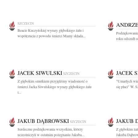
SZCZECIN
ANDRZE
Beacie Kuczyńskiej wyrazy głębokiego żalu i
Podziękowanie
współczucia z powodu śmierci Mamy składa...
roku odszedł o
JACEK SIWULSKI
JACEK 
SZCZECIN
Z głębokim smutkiem przyjęliśmy wiadomość o
"Umarłych wie
śmierci Jacka Siwulskiego wyrazy głębokiego żalu
się płaci" W.
i...
JAKUB DĄBROWSKI
JAKUB 
SZCZECIN
Serdeczne podziękowania wszystkim, którzy
Z głębokim ża
uczestniczyli w ostatnim pożegnaniu Jakuba...
Jakuba Dąbrow