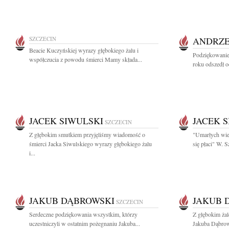
SZCZECIN
ANDRZE
Beacie Kuczyńskiej wyrazy głębokiego żalu i
Podziękowanie
współczucia z powodu śmierci Mamy składa...
roku odszedł o
JACEK SIWULSKI
JACEK 
SZCZECIN
Z głębokim smutkiem przyjęliśmy wiadomość o
"Umarłych wie
śmierci Jacka Siwulskiego wyrazy głębokiego żalu
się płaci" W.
i...
JAKUB DĄBROWSKI
JAKUB 
SZCZECIN
Serdeczne podziękowania wszystkim, którzy
Z głębokim ża
uczestniczyli w ostatnim pożegnaniu Jakuba...
Jakuba Dąbrow