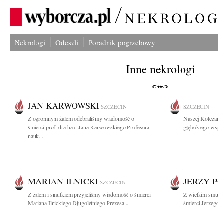
Nekrologi
Odeszli
Poradnik pogrzebowy
Inne nekrologi
JAN KARWOWSKI
SZCZECIN
SZCZECIN
Z ogromnym żalem odebraliśmy wiadomość o
Naszej Koleża
śmierci prof. dra hab. Jana Karwowskiego Profesora
głębokiego wsp
nauk...
MARIAN ILNICKI
JERZY 
SZCZECIN
Z żalem i smutkiem przyjęliśmy wiadomość o śmierci
Z wielkim smu
Mariana Ilnickiego Długoletniego Prezesa...
śmierci Jerzeg