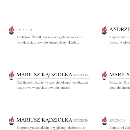
ANDRZE
SZCZECIN
Michałowi Świątkowi wyrazy głębokiego żalu i
Z ogromnym s
współczucia z powodu śmierci Żony składa...
śmierci wielole
MARIUSZ KĄDZIOŁKA
MARIUS
SZCZECIN
Najbliższej rodzinie wyrazy głębokiego współczucia
Rodzinie i Bli
oraz słowa wsparcia z powodu śmierci...
powodu śmierci
MARIUSZ KĄDZIOŁKA
SZCZECIN
SZCZECIN
Z ogromnym smutkiem przyjęliśmy wiadomość o
Januszowi Gaj