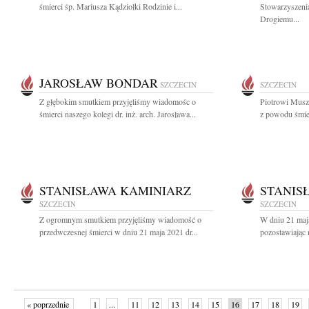
śmierci śp. Mariusza Kądziołki Rodzinie i...
Stowarzyszeni
Drogiemu...
JAROSŁAW BONDAR
SZCZECIN
SZCZECIN
Z głębokim smutkiem przyjęliśmy wiadomośc o
Piotrowi Musz
śmierci naszego kolegi dr. inż. arch. Jarosława...
z powodu śmier
STANISŁAWA KAMINIARZ
STANIS
SZCZECIN
SZCZECIN
Z ogromnym smutkiem przyjęliśmy wiadomość o
W dniu 21 maj
przedwczesnej śmierci w dniu 21 maja 2021 dr...
pozostawiając 
« poprzednie
1
...
11
12
13
14
15
16
17
18
19