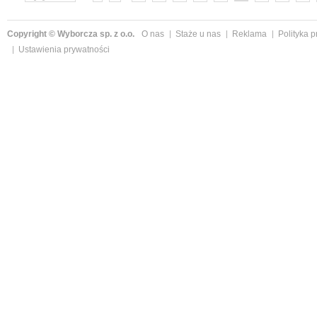
»
Copyright © Wyborcza sp. z o.o.
O nas
Staże u nas
Reklama
Polityka 
Ustawienia prywatności