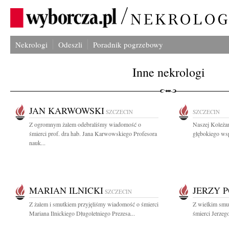
Nekrologi
Odeszli
Poradnik pogrzebowy
Inne nekrologi
JAN KARWOWSKI
SZCZECIN
SZCZECIN
Z ogromnym żalem odebraliśmy wiadomość o
Naszej Koleża
śmierci prof. dra hab. Jana Karwowskiego Profesora
głębokiego wsp
nauk...
MARIAN ILNICKI
JERZY 
SZCZECIN
Z żalem i smutkiem przyjęliśmy wiadomość o śmierci
Z wielkim smu
Mariana Ilnickiego Długoletniego Prezesa...
śmierci Jerzeg