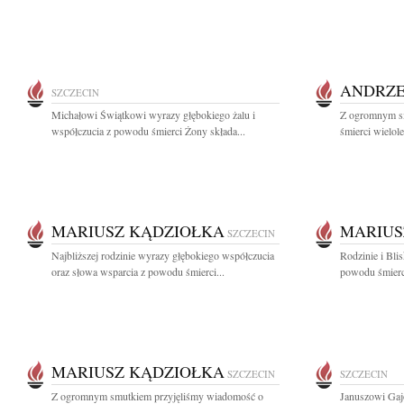
ANDRZE
SZCZECIN
Michałowi Świątkowi wyrazy głębokiego żalu i
Z ogromnym s
współczucia z powodu śmierci Żony składa...
śmierci wielole
MARIUSZ KĄDZIOŁKA
MARIUS
SZCZECIN
Najbliższej rodzinie wyrazy głębokiego współczucia
Rodzinie i Bli
oraz słowa wsparcia z powodu śmierci...
powodu śmierci
MARIUSZ KĄDZIOŁKA
SZCZECIN
SZCZECIN
Z ogromnym smutkiem przyjęliśmy wiadomość o
Januszowi Gaj