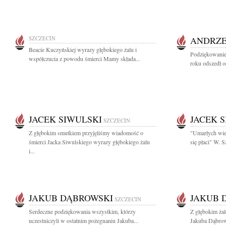
SZCZECIN
ANDRZE
Beacie Kuczyńskiej wyrazy głębokiego żalu i
Podziękowanie
współczucia z powodu śmierci Mamy składa...
roku odszedł o
JACEK SIWULSKI
JACEK 
SZCZECIN
Z głębokim smutkiem przyjęliśmy wiadomość o
"Umarłych wie
śmierci Jacka Siwulskiego wyrazy głębokiego żalu
się płaci" W.
i...
JAKUB DĄBROWSKI
JAKUB 
SZCZECIN
Serdeczne podziękowania wszystkim, którzy
Z głębokim ża
uczestniczyli w ostatnim pożegnaniu Jakuba...
Jakuba Dąbrow