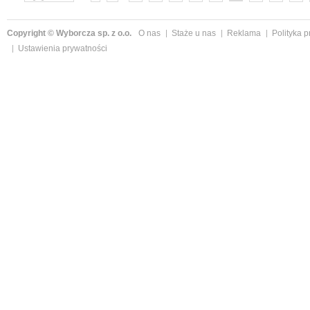
»
Copyright © Wyborcza sp. z o.o.
O nas
Staże u nas
Reklama
Polityka 
Ustawienia prywatności