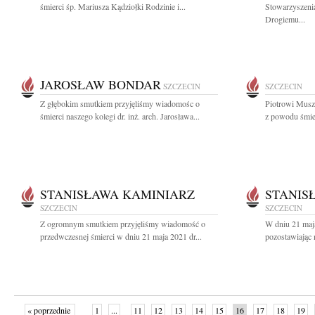
śmierci śp. Mariusza Kądziołki Rodzinie i...
Stowarzyszeni
Drogiemu...
JAROSŁAW BONDAR
SZCZECIN
SZCZECIN
Z głębokim smutkiem przyjęliśmy wiadomośc o
Piotrowi Musz
śmierci naszego kolegi dr. inż. arch. Jarosława...
z powodu śmier
STANISŁAWA KAMINIARZ
STANIS
SZCZECIN
SZCZECIN
Z ogromnym smutkiem przyjęliśmy wiadomość o
W dniu 21 maj
przedwczesnej śmierci w dniu 21 maja 2021 dr...
pozostawiając 
« poprzednie
1
...
11
12
13
14
15
16
17
18
19