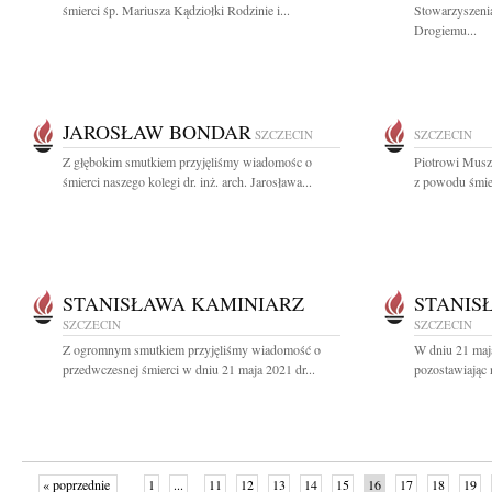
śmierci śp. Mariusza Kądziołki Rodzinie i...
Stowarzyszeni
Drogiemu...
JAROSŁAW BONDAR
SZCZECIN
SZCZECIN
Z głębokim smutkiem przyjęliśmy wiadomośc o
Piotrowi Musz
śmierci naszego kolegi dr. inż. arch. Jarosława...
z powodu śmier
STANISŁAWA KAMINIARZ
STANIS
SZCZECIN
SZCZECIN
Z ogromnym smutkiem przyjęliśmy wiadomość o
W dniu 21 maj
przedwczesnej śmierci w dniu 21 maja 2021 dr...
pozostawiając 
« poprzednie
1
...
11
12
13
14
15
16
17
18
19