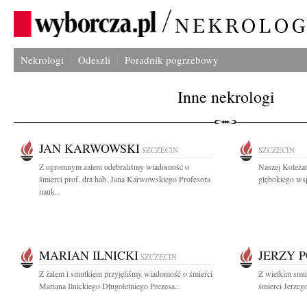
Nekrologi
Odeszli
Poradnik pogrzebowy
Inne nekrologi
JAN KARWOWSKI
SZCZECIN
SZCZECIN
Z ogromnym żalem odebraliśmy wiadomość o
Naszej Koleża
śmierci prof. dra hab. Jana Karwowskiego Profesora
głębokiego wsp
nauk...
MARIAN ILNICKI
JERZY 
SZCZECIN
Z żalem i smutkiem przyjęliśmy wiadomość o śmierci
Z wielkim smu
Mariana Ilnickiego Długoletniego Prezesa...
śmierci Jerzeg