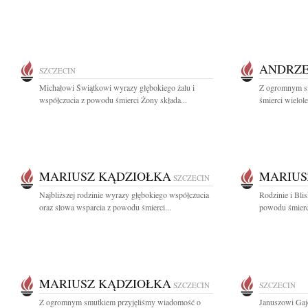
ANDRZE
SZCZECIN
Michałowi Świątkowi wyrazy głębokiego żalu i
Z ogromnym s
współczucia z powodu śmierci Żony składa...
śmierci wielole
MARIUSZ KĄDZIOŁKA
MARIUS
SZCZECIN
Najbliższej rodzinie wyrazy głębokiego współczucia
Rodzinie i Bli
oraz słowa wsparcia z powodu śmierci...
powodu śmierci
MARIUSZ KĄDZIOŁKA
SZCZECIN
SZCZECIN
Z ogromnym smutkiem przyjęliśmy wiadomość o
Januszowi Gaj