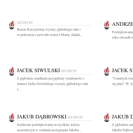
SZCZECIN
ANDRZE
Beacie Kuczyńskiej wyrazy głębokiego żalu i
Podziękowanie
współczucia z powodu śmierci Mamy składa...
roku odszedł o
JACEK SIWULSKI
JACEK 
SZCZECIN
Z głębokim smutkiem przyjęliśmy wiadomość o
"Umarłych wie
śmierci Jacka Siwulskiego wyrazy głębokiego żalu
się płaci" W.
i...
JAKUB DĄBROWSKI
JAKUB 
SZCZECIN
Serdeczne podziękowania wszystkim, którzy
Z głębokim ża
uczestniczyli w ostatnim pożegnaniu Jakuba...
Jakuba Dąbrow