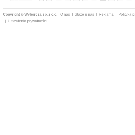
»
Copyright © Wyborcza sp. z o.o.
O nas
Staże u nas
Reklama
Polityka 
Ustawienia prywatności