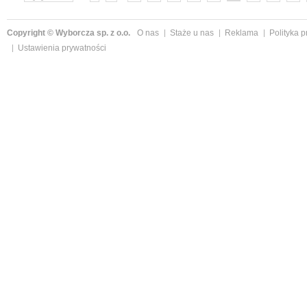
»
Copyright © Wyborcza sp. z o.o.
O nas
Staże u nas
Reklama
Polityka 
Ustawienia prywatności