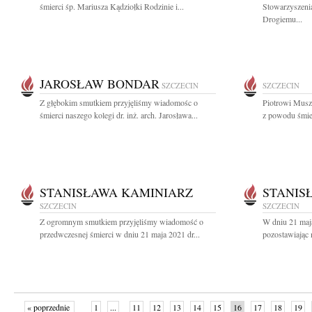
śmierci śp. Mariusza Kądziołki Rodzinie i...
Stowarzyszeni
Drogiemu...
JAROSŁAW BONDAR
SZCZECIN
SZCZECIN
Z głębokim smutkiem przyjęliśmy wiadomośc o
Piotrowi Musz
śmierci naszego kolegi dr. inż. arch. Jarosława...
z powodu śmier
STANISŁAWA KAMINIARZ
STANIS
SZCZECIN
SZCZECIN
Z ogromnym smutkiem przyjęliśmy wiadomość o
W dniu 21 maj
przedwczesnej śmierci w dniu 21 maja 2021 dr...
pozostawiając 
« poprzednie
1
...
11
12
13
14
15
16
17
18
19