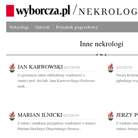
Nekrologi
Odeszli
Poradnik pogrzebowy
Inne nekrologi
JAN KARWOWSKI
SZCZECIN
SZCZECIN
Z ogromnym żalem odebraliśmy wiadomość o
Naszej Koleża
śmierci prof. dra hab. Jana Karwowskiego Profesora
głębokiego wsp
nauk...
MARIAN ILNICKI
JERZY 
SZCZECIN
Z żalem i smutkiem przyjęliśmy wiadomość o śmierci
Z wielkim smu
Mariana Ilnickiego Długoletniego Prezesa...
śmierci Jerzeg