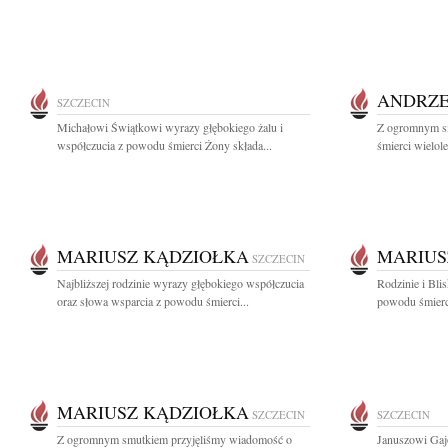
ANDRZE
SZCZECIN
Michałowi Świątkowi wyrazy głębokiego żalu i
Z ogromnym s
współczucia z powodu śmierci Żony składa...
śmierci wielole
MARIUSZ KĄDZIOŁKA
MARIUS
SZCZECIN
Najbliższej rodzinie wyrazy głębokiego współczucia
Rodzinie i Bli
oraz słowa wsparcia z powodu śmierci...
powodu śmierci
MARIUSZ KĄDZIOŁKA
SZCZECIN
SZCZECIN
Z ogromnym smutkiem przyjęliśmy wiadomość o
Januszowi Gaj