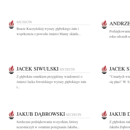
SZCZECIN
ANDRZE
Beacie Kuczyńskiej wyrazy głębokiego żalu i
Podziękowanie
współczucia z powodu śmierci Mamy składa...
roku odszedł o
JACEK SIWULSKI
JACEK 
SZCZECIN
Z głębokim smutkiem przyjęliśmy wiadomość o
"Umarłych wie
śmierci Jacka Siwulskiego wyrazy głębokiego żalu
się płaci" W.
i...
JAKUB DĄBROWSKI
JAKUB 
SZCZECIN
Serdeczne podziękowania wszystkim, którzy
Z głębokim ża
uczestniczyli w ostatnim pożegnaniu Jakuba...
Jakuba Dąbrow