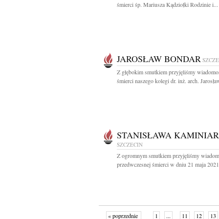
śmierci śp. Mariusza Kądziołki Rodzinie i...
JAROSŁAW BONDAR
SZCZE
Z głębokim smutkiem przyjęliśmy wiadomo
śmierci naszego kolegi dr. inż. arch. Jarosław
STANISŁAWA KAMINIAR
SZCZECIN
Z ogromnym smutkiem przyjęliśmy wiadom
przedwczesnej śmierci w dniu 21 maja 2021 
« poprzednie
1
...
11
12
13