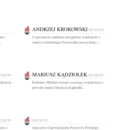
ANDRZEJ KROKOWSKI
SZCZECIN
lu i
Z ogromnym smutkiem przyjęliśmy wiadomość o
..
śmierci wieloletniego Pracownika naszej firmy i...
MARIUSZ KĄDZIOŁEK
CZECIN
SZCZECIN
ółczucia
Rodzinie i Bliskim wyrazy szczerego współczucia z
powodu śmierci Mariusza Kądziołki...
CZECIN
SZCZECIN
ość o
Januszowi Gajowieckiemu Prezesowi Polskiego