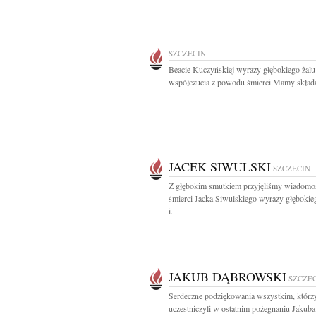
SZCZECIN
Beacie Kuczyńskiej wyrazy głębokiego żalu
współczucia z powodu śmierci Mamy składa
JACEK SIWULSKI
SZCZECIN
Z głębokim smutkiem przyjęliśmy wiadomo
śmierci Jacka Siwulskiego wyrazy głębokie
i...
JAKUB DĄBROWSKI
SZCZE
Serdeczne podziękowania wszystkim, którz
uczestniczyli w ostatnim pożegnaniu Jakuba.