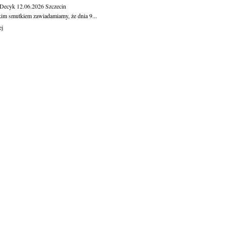
 Decyk
12.06.2026
Szczecin
kim smutkiem zawiadamiamy, że dnia 9...
ej