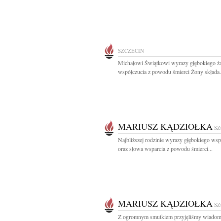
SZCZECIN
Michałowi Świątkowi wyrazy głębokiego ża
współczucia z powodu śmierci Żony składa.
MARIUSZ KĄDZIOŁKA
SZ
Najbliższej rodzinie wyrazy głębokiego wsp
oraz słowa wsparcia z powodu śmierci...
MARIUSZ KĄDZIOŁKA
SZ
Z ogromnym smutkiem przyjęliśmy wiadom