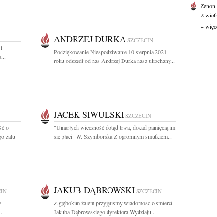
Zenon
Z wiel
+ więc
ANDRZEJ DURKA
SZCZECIN
 i
Podziękowanie Niespodziwanie 10 sierpnia 2021
...
roku odszedł od nas Andrzej Durka nasz ukochany...
JACEK SIWULSKI
SZCZECIN
ść o
"Umarłych wieczność dotąd trwa, dokąd pamięcią im
go żalu
się płaci" W. Szymborska Z ogromnym smutkiem...
JAKUB DĄBROWSKI
CIN
SZCZECIN
y
Z głębokim żalem przyjęliśmy wiadomość o śmierci
..
Jakuba Dąbrowskiego dyrektora Wydziału...