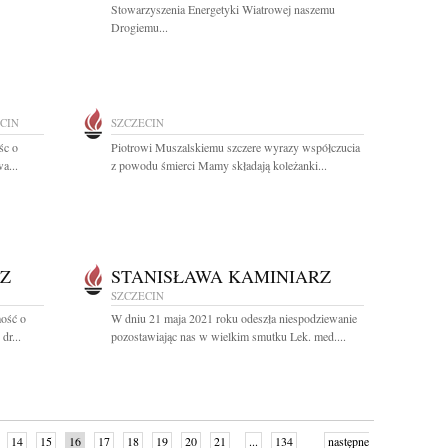
Stowarzyszenia Energetyki Wiatrowej naszemu
Drogiemu...
CIN
SZCZECIN
śc o
Piotrowi Muszalskiemu szczere wyrazy współczucia
a...
z powodu śmierci Mamy składają koleżanki...
Z
STANISŁAWA KAMINIARZ
SZCZECIN
ość o
W dniu 21 maja 2021 roku odeszła niespodziewanie
dr...
pozostawiając nas w wielkim smutku Lek. med....
14
15
16
17
18
19
20
21
...
134
następne