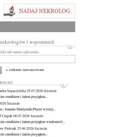
 nekrologów i wspomnień
wisko lub numer ogłoszenia:
+ szukanie zaawansowane
KROLOGI
ndra Szpaczyńska
29.07.2026
Szczecin
kim smutkiem i żalem przyjąłem...
.2026
Szczecin
ec. Joannie Martyniuk-Plasze wyrazy...
d Ciupak
08.07.2026
Szczecin
kim smutkiem i żalem przyjąłem wiadomość...
aw Pietrzak
25.06.2026
Szczecin
kim smutkiem i żalem przyjąłem...