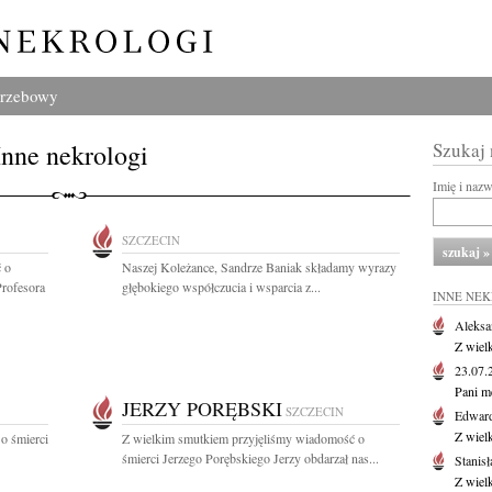
grzebowy
Inne nekrologi
Szukaj
Imię i naz
SZCZECIN
 o
Naszej Koleżance, Sandrze Baniak składamy wyrazy
Profesora
głębokiego współczucia i wsparcia z...
INNE NE
Aleksa
Z wiel
23.07
Pani m
JERZY PORĘBSKI
SZCZECIN
Edwar
Z wiel
o śmierci
Z wielkim smutkiem przyjęliśmy wiadomość o
śmierci Jerzego Porębskiego Jerzy obdarzał nas...
Stanisł
Z wiel