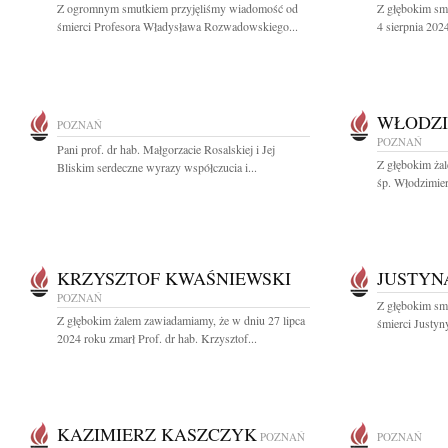
Z ogromnym smutkiem przyjęliśmy wiadomość od
Z głębokim sm
śmierci Profesora Władysława Rozwadowskiego...
4 sierpnia 202
WŁODZI
POZNAŃ
POZNAŃ
Pani prof. dr hab. Małgorzacie Rosalskiej i Jej
Z głębokim ża
Bliskim serdeczne wyrazy współczucia i...
śp. Włodzimier
KRZYSZTOF KWAŚNIEWSKI
JUSTYN
POZNAŃ
Z głębokim sm
Z głębokim żalem zawiadamiamy, że w dniu 27 lipca
śmierci Justyn
2024 roku zmarł Prof. dr hab. Krzysztof...
KAZIMIERZ KASZCZYK
POZNAŃ
POZNAŃ