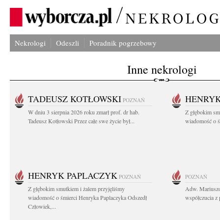
Nekrologi
Odeszli
Poradnik pogrzebowy
Inne nekrologi
TADEUSZ KOTŁOWSKI
HENRYK
POZNAŃ
W dniu 3 sierpnia 2026 roku zmarł prof. dr hab.
Z głębokim sm
Tadeusz Kotłowski Przez całe swe życie był...
wiadomość o ś
HENRYK PAPLACZYK
POZNAŃ
POZNAŃ
Z głębokim smutkiem i żalem przyjęliśmy
Adw. Mariuszo
wiadomość o śmierci Henryka Paplaczyka Odszedł
współczucia z 
Człowiek,...