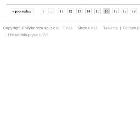
« poprzednie
1
...
11
12
13
14
15
16
17
18
19
»
Copyright © Wyborcza sp. z o.o.
O nas
Staże u nas
Reklama
Polityka 
Ustawienia prywatności