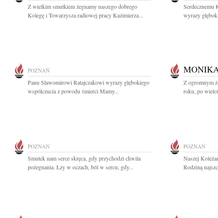
Z wielkim smutkiem żegnamy naszego dobrego
Serdecznemu K
Kolegę i Towarzysza radiowej pracy Kazimierza...
wyrazy głębok
MONIKA
POZNAŃ
Panu Sławomirowi Ratajczakowi wyrazy głębokiego
Z ogromnym ża
współczucia z powodu śmierci Mamy...
roku, po wielol
POZNAŃ
POZNAŃ
Smutek nam serce skręca, gdy przychodzi chwila
Naszej Koleża
pożegnania. Łzy w oczach, ból w sercu, gdy...
Rodziną najszc