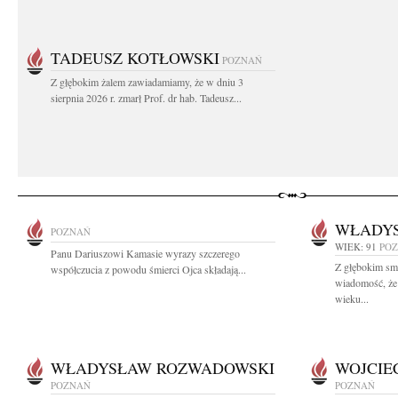
TADEUSZ KOTŁOWSKI
POZNAŃ
Z głębokim żalem zawiadamiamy, że w dniu 3
sierpnia 2026 r. zmarł Prof. dr hab. Tadeusz...
WŁADY
POZNAŃ
WIEK: 91
PO
Panu Dariuszowi Kamasie wyrazy szczerego
Z głębokim smu
współczucia z powodu śmierci Ojca składają...
wiadomość, że 
wieku...
WŁADYSŁAW ROZWADOWSKI
WOJCIE
POZNAŃ
POZNAŃ