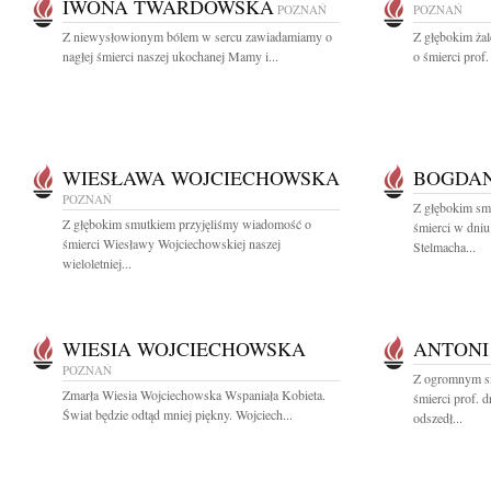
IWONA TWARDOWSKA
POZNAŃ
POZNAŃ
Z niewysłowionym bólem w sercu zawiadamiamy o
Z głębokim żal
nagłej śmierci naszej ukochanej Mamy i...
o śmierci prof. 
WIESŁAWA WOJCIECHOWSKA
BOGDAN
POZNAŃ
Z głębokim sm
Z głębokim smutkiem przyjęliśmy wiadomość o
śmierci w dniu
śmierci Wiesławy Wojciechowskiej naszej
Stelmacha...
wieloletniej...
WIESIA WOJCIECHOWSKA
ANTONI
POZNAŃ
Z ogromnym s
Zmarła Wiesia Wojciechowska Wspaniała Kobieta.
śmierci prof. 
Świat będzie odtąd mniej piękny. Wojciech...
odszedł...