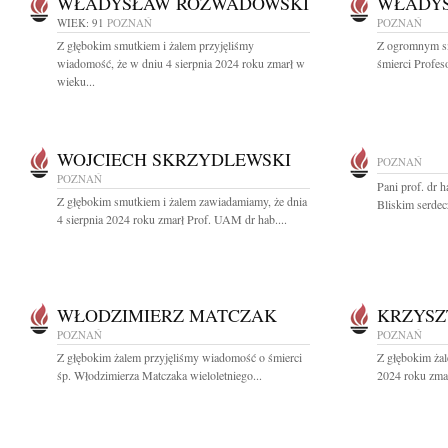
WŁADYSŁAW ROZWADOWSKI
WŁADY
WIEK: 91
POZNAŃ
POZNAŃ
Z głębokim smutkiem i żalem przyjęliśmy
Z ogromnym s
wiadomość, że w dniu 4 sierpnia 2024 roku zmarł w
śmierci Profe
wieku...
WOJCIECH SKRZYDLEWSKI
POZNAŃ
POZNAŃ
Pani prof. dr h
Z głębokim smutkiem i żalem zawiadamiamy, że dnia
Bliskim serdec
4 sierpnia 2024 roku zmarł Prof. UAM dr hab....
WŁODZIMIERZ MATCZAK
KRZYSZ
POZNAŃ
POZNAŃ
Z głębokim żalem przyjęliśmy wiadomość o śmierci
Z głębokim żal
śp. Włodzimierza Matczaka wieloletniego...
2024 roku zmar