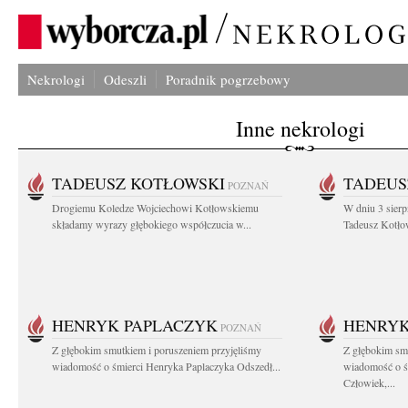
Nekrologi
Odeszli
Poradnik pogrzebowy
Inne nekrologi
TADEUSZ KOTŁOWSKI
TADEUS
POZNAŃ
Drogiemu Koledze Wojciechowi Kotłowskiemu
W dniu 3 sierp
składamy wyrazy głębokiego współczucia w...
Tadeusz Kotłow
HENRYK PAPLACZYK
HENRYK
POZNAŃ
Z głębokim smutkiem i poruszeniem przyjęliśmy
Z głębokim smu
wiadomość o śmierci Henryka Paplaczyka Odszedł...
wiadomość o ś
Człowiek,...