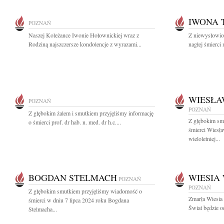
IWONA
POZNAŃ
Naszej Koleżance Iwonie Hołownickiej wraz z
Z niewysłowi
Rodziną najszczersze kondolencje z wyrazami...
nagłej śmierci
WIESŁA
POZNAŃ
POZNAŃ
Z głębokim żalem i smutkiem przyjęliśmy informację
Z głębokim sm
o śmierci prof. dr hab. n. med. dr h.c....
śmierci Wiesł
wieloletniej...
BOGDAN STELMACH
WIESIA
POZNAŃ
POZNAŃ
Z głębokim smutkiem przyjęliśmy wiadomość o
Zmarła Wiesia
śmierci w dniu 7 lipca 2024 roku Bogdana
Świat będzie o
Stelmacha...