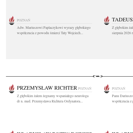
TADEUS
POZNAŃ
Adw. Mariuszowi Paplaczykowi wyrazy głębokiego
Z głębokim ża
współczucia z powodu śmierci Taty Wojciech...
sierpnia 2026 r
PRZEMYSŁAW RICHTER
POZNAŃ
POZNAŃ
Z głębokim żalem żegnamy wspaniałego neurologa
Panu Dariuszo
dr n. med. Przemysława Richtera Ordynatora...
współczucia z 