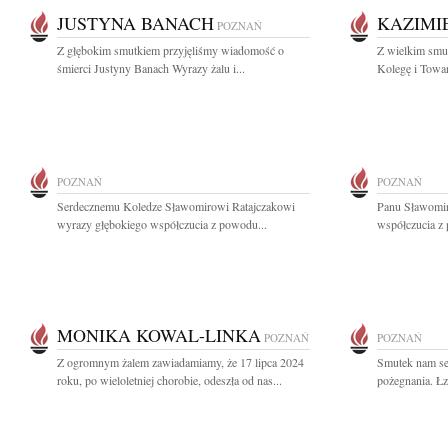
JUSTYNA BANACH
KAZIMI
POZNAŃ
Z głębokim smutkiem przyjęliśmy wiadomość o
Z wielkim smu
śmierci Justyny Banach Wyrazy żalu i...
Kolegę i Towar
POZNAŃ
POZNAŃ
Serdecznemu Koledze Sławomirowi Ratajczakowi
Panu Sławomir
wyrazy głębokiego współczucia z powodu...
współczucia z
MONIKA KOWAL-LINKA
POZNAŃ
POZNAŃ
Z ogromnym żalem zawiadamiamy, że 17 lipca 2024
Smutek nam ser
roku, po wieloletniej chorobie, odeszła od nas...
pożegnania. Łz