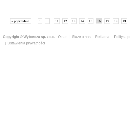
« poprzednie
1
...
11
12
13
14
15
16
17
18
19
»
Copyright © Wyborcza sp. z o.o.
O nas
Staże u nas
Reklama
Polityka 
Ustawienia prywatności