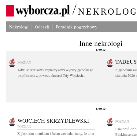
Nekrologi
Odeszli
Poradnik pogrzebowy
Inne nekrologi
TADEUS
POZNAŃ
Adw. Mariuszowi Paplaczykowi wyrazy głębokiego
Z głębokim ża
współczucia z powodu śmierci Taty Wojciech...
sierpnia 2026 r
WOJCIECH SKRZYDLEWSKI
POZNAŃ
POZNAŃ
Pani prof. dr h
Z głębokim smutkiem i żalem zawiadamiamy, że dnia
Bliskim serdec