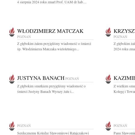
4 sierpnia 2024 roku zmarł Prof. UAM dr hab....
WŁODZIMIERZ MATCZAK
KRZYSZ
POZNAŃ
POZNAŃ
Z głębokim żalem przyjęliśmy wiadomość o śmierci
Z głębokim żal
śp. Włodzimierza Matczaka wieloletniego...
2024 roku zmar
JUSTYNA BANACH
KAZIMI
POZNAŃ
Z głębokim smutkiem przyjęliśmy wiadomość o
Z wielkim smu
śmierci Justyny Banach Wyrazy żalu i...
Kolegę i Towar
POZNAŃ
POZNAŃ
Serdecznemu Koledze Sławomirowi Ratajczakowi
Panu Sławomir