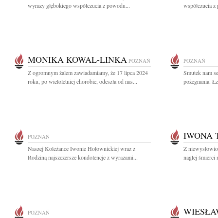
wyrazy głębokiego współczucia z powodu...
współczucia z
MONIKA KOWAL-LINKA
POZNAŃ
POZNAŃ
Z ogromnym żalem zawiadamiamy, że 17 lipca 2024
Smutek nam ser
roku, po wieloletniej chorobie, odeszła od nas...
pożegnania. Łz
IWONA
POZNAŃ
Naszej Koleżance Iwonie Hołownickiej wraz z
Z niewysłowi
Rodziną najszczersze kondolencje z wyrazami...
nagłej śmierci
WIESŁA
POZNAŃ