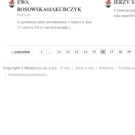
EWA
JERZY S
ROSOWSKA0JAKUBCZYK
Z żalem przyj
POZNAŃ
roku zmarł Prof
Z ogromnym żalem zawiadamiamy o śmierci w dniu
23 czerwca 2024 r. naszej koleżanki i...
« poprzednie
1
...
11
12
13
14
15
16
17
18
19
»
Copyright © Wyborcza sp. z o.o.
O nas
Staże u nas
Reklama
Polityka 
Ustawienia prywatności