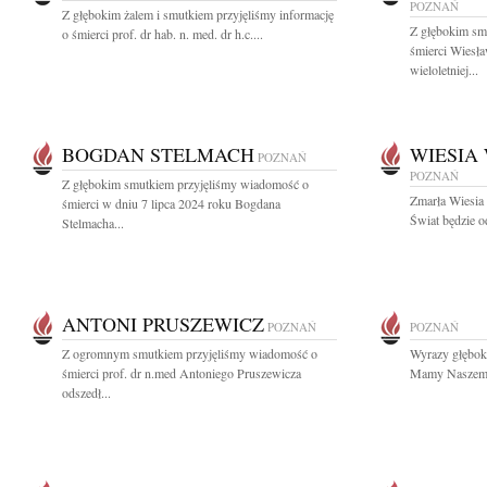
POZNAŃ
Z głębokim żalem i smutkiem przyjęliśmy informację
Z głębokim sm
o śmierci prof. dr hab. n. med. dr h.c....
śmierci Wiesł
wieloletniej...
BOGDAN STELMACH
WIESIA
POZNAŃ
POZNAŃ
Z głębokim smutkiem przyjęliśmy wiadomość o
Zmarła Wiesia
śmierci w dniu 7 lipca 2024 roku Bogdana
Świat będzie o
Stelmacha...
ANTONI PRUSZEWICZ
POZNAŃ
POZNAŃ
Z ogromnym smutkiem przyjęliśmy wiadomość o
Wyrazy głębok
śmierci prof. dr n.med Antoniego Pruszewicza
Mamy Naszemu 
odszedł...