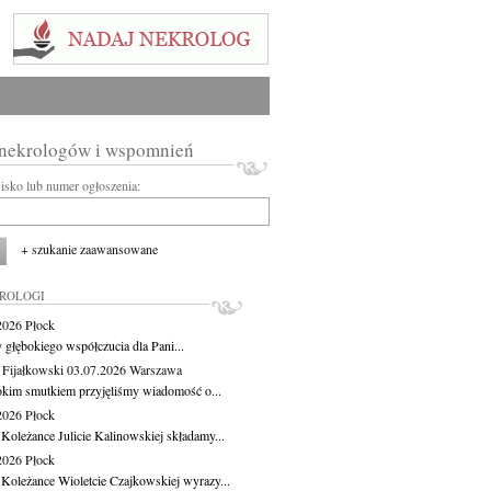
 nekrologów i wspomnień
wisko lub numer ogłoszenia:
+ szukanie zaawansowane
KROLOGI
.2026
Płock
 głębokiego współczucia dla Pani...
 Fijałkowski
03.07.2026
Warszawa
okim smutkiem przyjęliśmy wiadomość o...
.2026
Płock
 Koleżance Julicie Kalinowskiej składamy...
.2026
Płock
 Koleżance Wioletcie Czajkowskiej wyrazy...