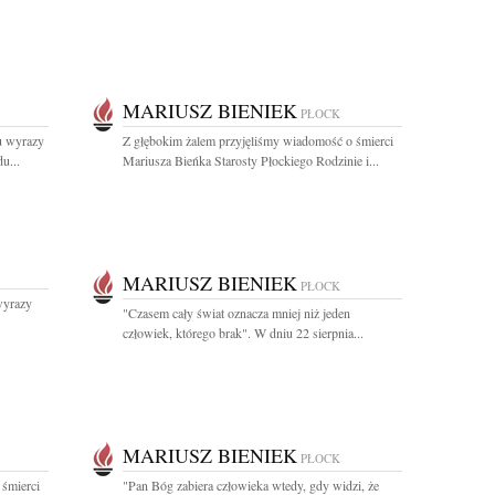
MARIUSZ BIENIEK
PŁOCK
u wyrazy
Z głębokim żalem przyjęliśmy wiadomość o śmierci
u...
Mariusza Bieńka Starosty Płockiego Rodzinie i...
MARIUSZ BIENIEK
PŁOCK
wyrazy
"Czasem cały świat oznacza mniej niż jeden
człowiek, którego brak". W dniu 22 sierpnia...
MARIUSZ BIENIEK
PŁOCK
 śmierci
"Pan Bóg zabiera człowieka wtedy, gdy widzi, że