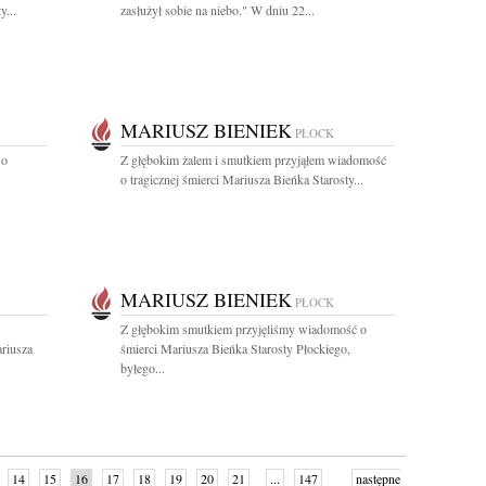
y...
zasłużył sobie na niebo." W dniu 22...
MARIUSZ BIENIEK
PŁOCK
 o
Z głębokim żalem i smutkiem przyjąłem wiadomość
o tragicznej śmierci Mariusza Bieńka Starosty...
MARIUSZ BIENIEK
PŁOCK
Z głębokim smutkiem przyjęliśmy wiadomość o
riusza
śmierci Mariusza Bieńka Starosty Płockiego,
byłego...
14
15
16
17
18
19
20
21
...
147
następne