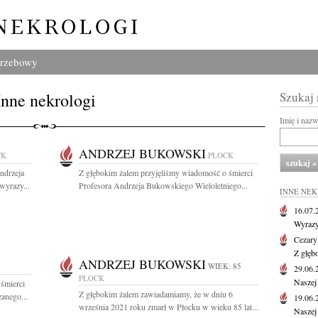
grzebowy
Inne nekrologi
Szukaj
Imię i naz
ANDRZEJ BUKOWSKI
CK
PŁOCK
ndrzeja
Z głębokim żalem przyjęliśmy wiadomość o śmierci
wyrazy...
Profesora Andrzeja Bukowskiego Wieloletniego...
INNE NE
16.07
Wyrazy
Cezary
Z głęb
ANDRZEJ BUKOWSKI
WIEK: 85
29.06
PŁOCK
Naszej
śmierci
Z głębokim żalem zawiadamiamy, że w dniu 6
zanego...
19.06
września 2021 roku zmarł w Płocku w wieku 85 lat...
Naszej