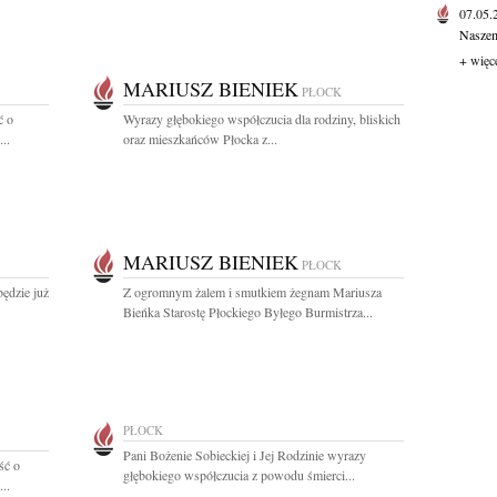
07.05
Naszem
+ więc
MARIUSZ BIENIEK
PŁOCK
ć o
Wyrazy głębokiego współczucia dla rodziny, bliskich
..
oraz mieszkańców Płocka z...
MARIUSZ BIENIEK
PŁOCK
będzie już
Z ogromnym żalem i smutkiem żegnam Mariusza
Bieńka Starostę Płockiego Byłego Burmistrza...
PŁOCK
Pani Bożenie Sobieckiej i Jej Rodzinie wyrazy
ść o
głębokiego współczucia z powodu śmierci...
..