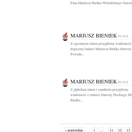
Pana Mariusza Bieńka Wieloletniego Starost
MARIUSZ BIENIEK
PŁOCK
Z ogromnym żalem przyjęliśmy wiadomość
tragicznej śmierci Mariusza Bieńka Starosty
Powiatu...
MARIUSZ BIENIEK
PŁOCK
Z głębokim żalem i smutkiem przyjęliśmy
wiadomość o śmierci Starosty Płockiego Ma
Bieńka...
« poprzednie
1
...
11
12
13