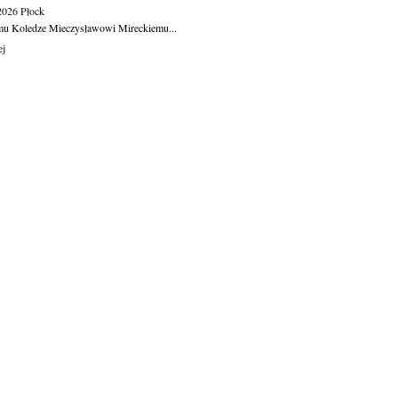
.2026
Płock
u Koledze Mieczysławowi Mireckiemu...
ej