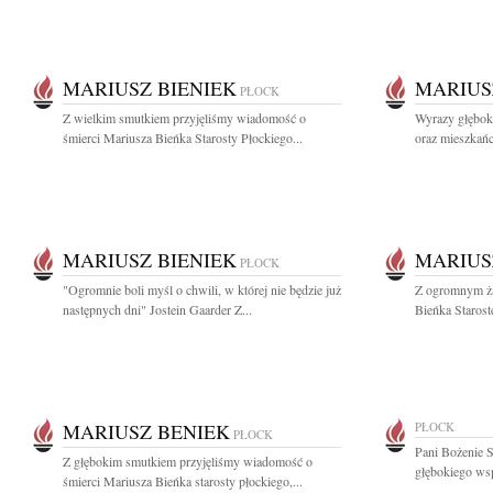
MARIUSZ BIENIEK
MARIUS
PŁOCK
Z wielkim smutkiem przyjęliśmy wiadomość o
Wyrazy głęboki
śmierci Mariusza Bieńka Starosty Płockiego...
oraz mieszkańc
MARIUSZ BIENIEK
MARIUS
PŁOCK
"Ogromnie boli myśl o chwili, w której nie będzie już
Z ogromnym ża
następnych dni" Jostein Gaarder Z...
Bieńka Starost
MARIUSZ BENIEK
PŁOCK
PŁOCK
Pani Bożenie S
Z głębokim smutkiem przyjęliśmy wiadomość o
głębokiego wsp
śmierci Mariusza Bieńka starosty płockiego,...