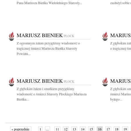
Pana Mariusza Bieńka Wieloletniego Starosty...
zasłużył sobie 
MARIUSZ BIENIEK
MARIUS
PŁOCK
Z ogromnym żalem przyjęliśmy wiadomość o
Z głębokim ża
tragicznej śmierci Mariusza Bieńka Starosty
o tragicznej śm
Powiatu...
MARIUSZ BIENIEK
MARIUS
PŁOCK
Z głębokim żalem i smutkiem przyjęliśmy
Z głębokim sm
wiadomość o śmierci Starosty Płockiego Mariusza
śmierci Marius
Bieńka...
byłego...
« poprzednie
1
...
11
12
13
14
15
16
17
18
19