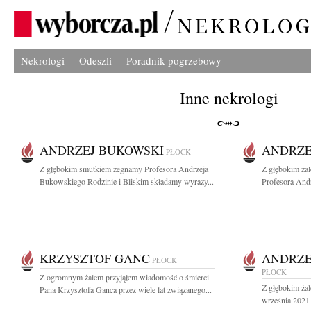
Nekrologi
Odeszli
Poradnik pogrzebowy
Inne nekrologi
ANDRZEJ BUKOWSKI
ANDRZE
PŁOCK
Z głębokim smutkiem żegnamy Profesora Andrzeja
Z głębokim ża
Bukowskiego Rodzinie i Bliskim składamy wyrazy...
Profesora Andr
KRZYSZTOF GANC
ANDRZE
PŁOCK
PŁOCK
Z ogromnym żalem przyjąłem wiadomość o śmierci
Z głębokim ża
Pana Krzysztofa Ganca przez wiele lat związanego...
września 2021 