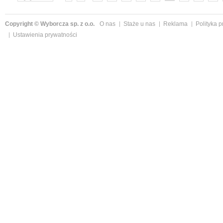
»
Copyright © Wyborcza sp. z o.o.
O nas
Staże u nas
Reklama
Polityka 
Ustawienia prywatności