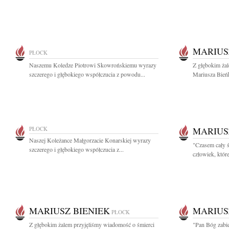
MARIUS
PŁOCK
Naszemu Koledze Piotrowi Skowrońskiemu wyrazy
Z głębokim ża
szczerego i głębokiego współczucia z powodu...
Mariusza Bieńk
PŁOCK
MARIUS
Naszej Koleżance Małgorzacie Konarskiej wyrazy
"Czasem cały ś
szczerego i głębokiego współczucia z...
człowiek, któr
MARIUSZ BIENIEK
MARIUS
PŁOCK
Z głębokim żalem przyjęliśmy wiadomość o śmierci
"Pan Bóg zabie