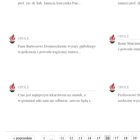
prof. zw. dr. hab. Janusza Sawczuka Pan...
śmierci prof. 
OPOLE
OPOLE
Renie Marcini
Panu Bartoszowi Domereckiemu wyrazy głębokiego
z powodu śmier
współczucia z powodu tragicznej śmierci...
OPOLE
OPOLE
Czas jest najlepszym lekarstwem na smutek, a
Profesorowi S
wspomnień nikt nam nie odbierze, zawsze będą z...
serdeczne wyra
« poprzednie
1
...
11
12
13
14
15
16
17
18
19