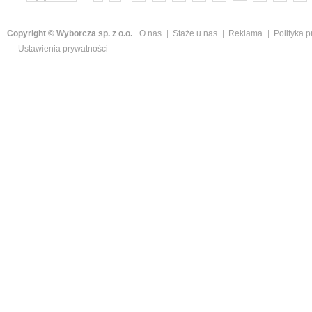
»
Copyright © Wyborcza sp. z o.o.
O nas
Staże u nas
Reklama
Polityka 
Ustawienia prywatności