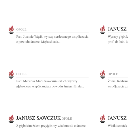
JANUSZ
OPOLE
Pani Joannie Wąsik wyrazy serdecznego współczucia
Wyrazy głębok
z powodu śmierci Męża składa...
prof. dr. hab.
OPOLE
OPOLE
Pani Mecenas Marii Sawczuk-Paluch wyrazy
Żonie, Rodzini
głębokiego współczucia z powodu śmierci Brata...
współczucia z 
JANUSZ SAWCZUK
JANUSZ
OPOLE
Z głębokim żalem przyjęliśmy wiadomość o śmierci
Wielki smutek