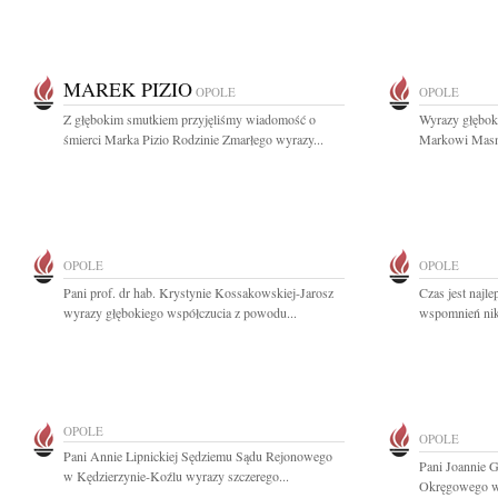
MAREK PIZIO
OPOLE
OPOLE
Z głębokim smutkiem przyjęliśmy wiadomość o
Wyrazy głęboki
śmierci Marka Pizio Rodzinie Zmarłego wyrazy...
Markowi Masny
OPOLE
OPOLE
Pani prof. dr hab. Krystynie Kossakowskiej-Jarosz
Czas jest najl
wyrazy głębokiego współczucia z powodu...
wspomnień nikt
OPOLE
OPOLE
Pani Annie Lipnickiej Sędziemu Sądu Rejonowego
Pani Joannie 
w Kędzierzynie-Koźlu wyrazy szczerego...
Okręgowego w 