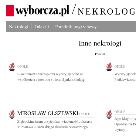
Nekrologi
Odeszli
Poradnik pogrzebowy
Inne nekrologi
OPOLE
OPOLE
Sławomirowi Michałkowi wyrazy głębokiego
Wyrazy głębok
współczucia z powodu śmierci Synka składają...
Pietkiewiczowi
MIROSŁAW OLSZEWSKI
OPOLE
OPOLE
Jego Magnifice
Z głębokim żalem przyjęliśmy wiadomość o śmierci
Opolskiemu P
Mirosława Olszewskiego działacza Niezależnego...
wyrazy...