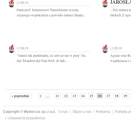
JAROSŁ
LUBLIN
Panu prof. Ireneuszowi Topolskiemu wyrazy
...Nie umiera t
szczerego współczucia z powodu śmierci Mamy...
bliskich Z og
LUBLIN
LUBLIN
"śmierć tak punktualna, że zawsze nie w porę" /ks.
Agacie oraz R
Jan Twardowski/ Pani Prof. dr hab....
współczucia i 
« poprzednie
1
...
11
12
13
14
15
16
17
18
19
»
Copyright © Wyborcza sp. z o.o.
O nas
Staże u nas
Reklama
Polityka 
Ustawienia prywatności