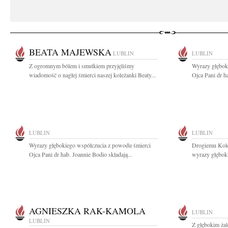
BEATA MAJEWSKA
LUBLIN
LUBLIN
Z ogromnym bólem i smutkiem przyjęliśmy
Wyrazy głębok
wiadomość o nagłej śmierci naszej koleżanki Beaty...
Ojca Pani dr ha
LUBLIN
LUBLIN
Wyrazy głębokiego współczucia z powodu śmierci
Drogiemu Kole
Ojca Pani dr hab. Joannie Bodio składają...
wyrazy głębok
AGNIESZKA RAK-KAMOLA
LUBLIN
LUBLIN
Z głębokim ża