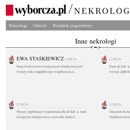
Nekrologi
Odeszli
Poradnik pogrzebowy
Inne nekrologi
EWA STAŚKIEWICZ
LUBLIN
LUBLIN
Panu Profesorowi Grzegorzowi Staśkiewiczowi
Panu dr hab. 
wyrazy żalu i najgłębszego współczucia z...
wyrazy głębok
LUBLIN
LUBLIN
Wyrazy głębokiego współczucia dla dr hab. n. med.
Naszemu Koled
Grzegorza Staśkiewicza z powodu śmierci...
Staśkiewiczowi