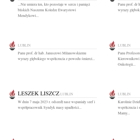
...Nie umiera ten, kto pozostaje w sercu i pamięci
Panu prof. dr
bliskich Naszemu Koledze Ewarystowi
wyrazy głęboki
Mendykowi...
LUBLIN
LUBLIN
Panu prof. dr hab. Januszowi Milanowskiemu
Panu Profeso
wyrazy głębokiego współczucia z powodu śmierci...
Kierownikowi 
Onkologii...
LESZEK LISZCZ
LUBLIN
LUBLIN
W dniu 7 maja 2023 r. odszedł nasz wspaniały szef i
Karolinie Dzie
współpracownik Syndyk masy upadłości...
współczucia i 
Mamy...