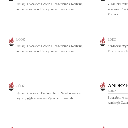
Naszej Koleżance Beacie Łuczak wraz z Rodziną
Z wielkim żal
najszczersze kondolencje wraz z wyrazami...
wiadomość o ś
Prezesa...
ŁÓDŹ
ŁÓDŹ
Naszej Koleżance Beacie Łuczak wraz z Rodziną
Serdeczne wyr
najszczersze kondolencje wraz z wyrazami...
Profesorowi J
ANDRZE
ŁÓDŹ
ŁÓDŹ
Naszej Koleżance Paulinie Indze Szachnowskiej
Pogrążeni w s
wyrazy głębokiego współczucia z powodu...
Andrzeja Czum