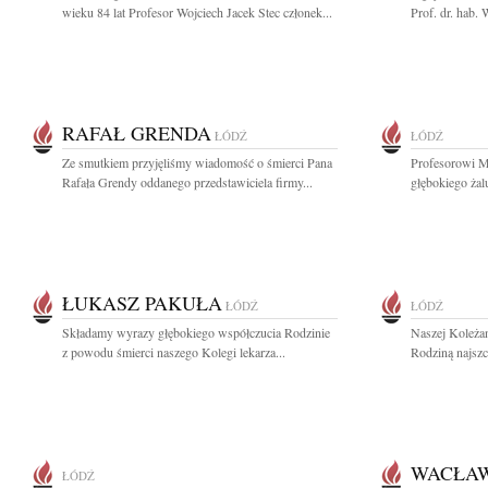
wieku 84 lat Profesor Wojciech Jacek Stec członek...
Prof. dr. hab. 
RAFAŁ GRENDA
ŁÓDŹ
ŁÓDŹ
Ze smutkiem przyjęliśmy wiadomość o śmierci Pana
Profesorowi 
Rafała Grendy oddanego przedstawiciela firmy...
głębokiego żal
ŁUKASZ PAKUŁA
ŁÓDŹ
ŁÓDŹ
Składamy wyrazy głębokiego współczucia Rodzinie
Naszej Koleża
z powodu śmierci naszego Kolegi lekarza...
Rodziną najszc
WACŁAW
ŁÓDŹ