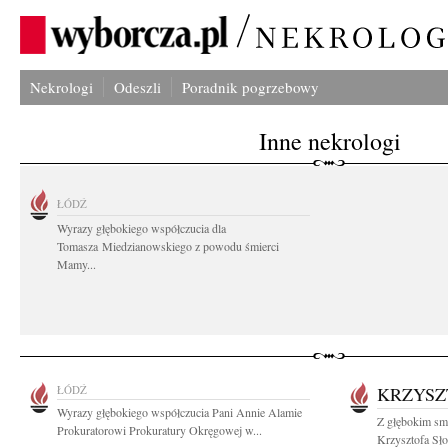
Nekrologi
Odeszli
Poradnik pogrzebowy
Inne nekrologi
ŁÓDŹ
Wyrazy głębokiego współczucia dla
Tomasza Miedzianowskiego z powodu śmierci
Mamy...
ŁÓDŹ
KRZYSZ
Wyrazy głębokiego współczucia Pani Annie Alamie
Z głębokim smu
Prokuratorowi Prokuratury Okręgowej w...
Krzysztofa Sło