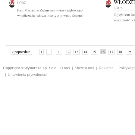
WŁODZI
ŁÓDŹ
ŁÓDŹ
Pani Mariannie Zielińskiej wyrazy głębokiego
Z głębokim żal
współczucia i słowa otuchy z powodu śmierci...
wiadomość o śm
« poprzednie
1
...
11
12
13
14
15
16
17
18
19
»
Copyright © Wyborcza sp. z o.o.
O nas
Staże u nas
Reklama
Polityka 
Ustawienia prywatności