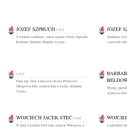
JÓZEF SZPRUCH
JÓZEF 
ŁÓDŹ
Z wielkim smutkiem i żalem żegnam Józefa Szprucha
Składamy wyra
Rodzinie i Bliskim Składam wyrazy...
z powodu śmier
BARBAR
ŁÓDŹ
BEŁDO
Panu mgr farm. Łukaszowi Konce Prezesowi
Okręgowej Izby Aptekarskiej w Łodzi, składamy
Wyrazy głębok
wyrazy...
Agnieszce Beł
WOJCIECH JACEK STEC
WOJCIE
ŁÓDŹ
W dniu 4 grudnia 2024 roku zmarł w Warszawie w
Z głębokim ża