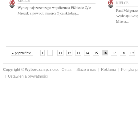
KIELCE
KIELCE
Wyrazy najszczerszego współczucia Elżbiecie Żyle-
Pani Małgorza
Mrożek z powodu śmierci Ojca składają...
Wydziału Gosp
Miasta...
« poprzednie
1
...
11
12
13
14
15
16
17
18
19
»
Copyright © Wyborcza sp. z o.o.
O nas
Staże u nas
Reklama
Polityka 
Ustawienia prywatności