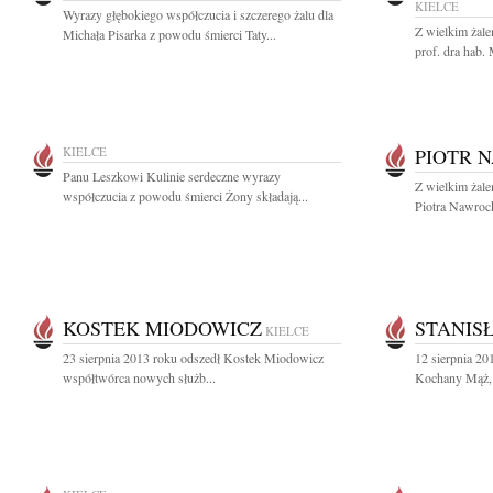
KIELCE
Wyrazy głębokiego współczucia i szczerego żalu dla
Z wielkim żale
Michała Pisarka z powodu śmierci Taty...
prof. dra hab.
KIELCE
PIOTR 
Panu Leszkowi Kulinie serdeczne wyrazy
Z wielkim żal
współczucia z powodu śmierci Żony składają...
Piotra Nawroc
KOSTEK MIODOWICZ
STANIS
KIELCE
23 sierpnia 2013 roku odszedł Kostek Miodowicz
12 sierpnia 20
współtwórca nowych służb...
Kochany Mąż, T