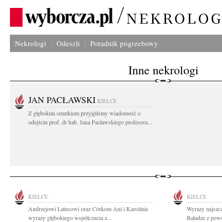
Nekrologi
Odeszli
Poradnik pogrzebowy
Inne nekrologi
JAN PACŁAWSKI
KIELCE
Z głębokim smutkiem przyjęliśmy wiadomość o
odejściu prof. dr hab. Jana Pacławskiego profesora...
KIELCE
KIELCE
Andrzejowi Latusowi oraz Córkom Ani i Karolinie
Wyrazy najszc
wyrazy głębokiego współczucia z...
Baładze z powo