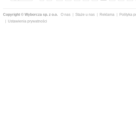
»
Copyright © Wyborcza sp. z o.o.
O nas
Staże u nas
Reklama
Polityka 
Ustawienia prywatności