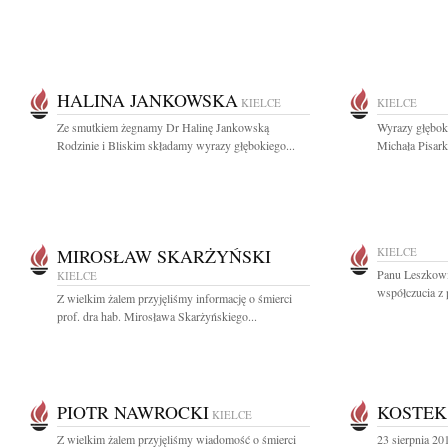
HALINA JANKOWSKA
KIELCE
KIELCE
Ze smutkiem żegnamy Dr Halinę Jankowską
Wyrazy głęboki
Rodzinie i Bliskim składamy wyrazy głębokiego...
Michała Pisark
MIROSŁAW SKARŻYŃSKI
KIELCE
Panu Leszkowi
KIELCE
współczucia z 
Z wielkim żalem przyjęliśmy informację o śmierci
prof. dra hab. Mirosława Skarżyńskiego...
PIOTR NAWROCKI
KOSTEK
KIELCE
Z wielkim żalem przyjęliśmy wiadomość o śmierci
23 sierpnia 2