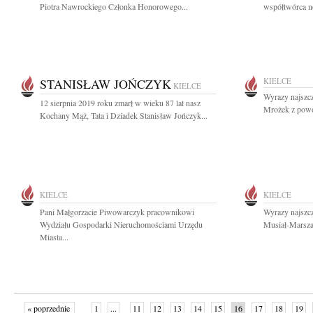
Piotra Nawrockiego Członka Honorowego...
współtwórca n
STANISŁAW JOŃCZYK
KIELCE
KIELCE
Wyrazy najszcz
12 sierpnia 2019 roku zmarł w wieku 87 lat nasz
Mrożek z powod
Kochany Mąż, Tata i Dziadek Stanisław Jończyk...
KIELCE
KIELCE
Pani Małgorzacie Piwowarczyk pracownikowi
Wyrazy najszc
Wydziału Gospodarki Nieruchomościami Urzędu
Musiał-Marszał
Miasta...
« poprzednie
1
...
11
12
13
14
15
16
17
18
19