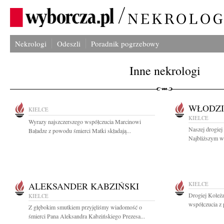
Nekrologi
Odeszli
Poradnik pogrzebowy
Inne nekrologi
WŁODZI
KIELCE
KIELCE
Wyrazy najszczerszego współczucia Marcinowi
Naszej drogiej
Baładze z powodu śmierci Matki składają...
Najbliższym wy
ALEKSANDER KABZIŃSKI
KIELCE
Drogiej Koleża
KIELCE
współczucia z
Z głębokim smutkiem przyjęliśmy wiadomość o
śmierci Pana Aleksandra Kabzińskiego Prezesa...