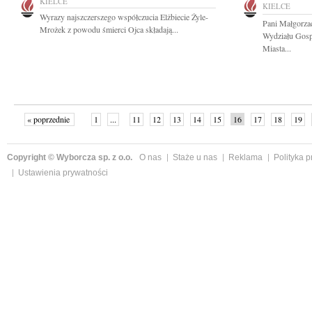
KIELCE
KIELCE
Wyrazy najszczerszego współczucia Elżbiecie Żyle-
Pani Małgorza
Mrożek z powodu śmierci Ojca składają...
Wydziału Gosp
Miasta...
« poprzednie
1
...
11
12
13
14
15
16
17
18
19
»
Copyright © Wyborcza sp. z o.o.
O nas
Staże u nas
Reklama
Polityka 
Ustawienia prywatności