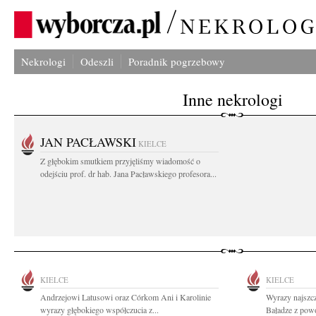
Nekrologi
Odeszli
Poradnik pogrzebowy
Inne nekrologi
JAN PACŁAWSKI
KIELCE
Z głębokim smutkiem przyjęliśmy wiadomość o
odejściu prof. dr hab. Jana Pacławskiego profesora...
KIELCE
KIELCE
Andrzejowi Latusowi oraz Córkom Ani i Karolinie
Wyrazy najszc
wyrazy głębokiego współczucia z...
Baładze z powo