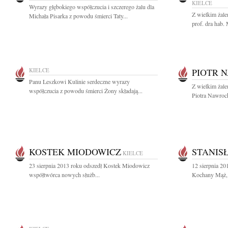
KIELCE
Wyrazy głębokiego współczucia i szczerego żalu dla
Z wielkim żale
Michała Pisarka z powodu śmierci Taty...
prof. dra hab.
KIELCE
PIOTR 
Panu Leszkowi Kulinie serdeczne wyrazy
Z wielkim żal
współczucia z powodu śmierci Żony składają...
Piotra Nawroc
KOSTEK MIODOWICZ
STANIS
KIELCE
23 sierpnia 2013 roku odszedł Kostek Miodowicz
12 sierpnia 20
współtwórca nowych służb...
Kochany Mąż, T