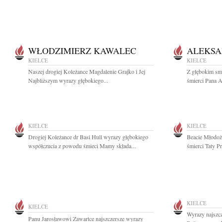
WŁODZIMIERZ KAWALEC
ALEKSA
KIELCE
KIELCE
Naszej drogiej Koleżance Magdalenie Grajko i Jej
Z głębokim sm
Najbliższym wyrazy głębokiego...
śmierci Pana A
KIELCE
KIELCE
Drogiej Koleżance dr Basi Hull wyrazy głębokiego
Beacie Młodoż
współczucia z powodu śmieci Mamy składa...
śmierci Taty Pr
KIELCE
KIELCE
Wyrazy najszc
Panu Jarosławowi Zawartce najszczersze wyrazy