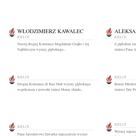
WŁODZIMIERZ KAWALEC
ALEKSA
KIELCE
KIELCE
Naszej drogiej Koleżance Magdalenie Grajko i Jej
Z głębokim sm
Najbliższym wyrazy głębokiego...
śmierci Pana A
KIELCE
KIELCE
Drogiej Koleżance dr Basi Hull wyrazy głębokiego
Beacie Młodoż
współczucia z powodu śmieci Mamy składa...
śmierci Taty Pr
KIELCE
KIELCE
Wyrazy najszc
Panu Jarosławowi Zawartce najszczersze wyrazy