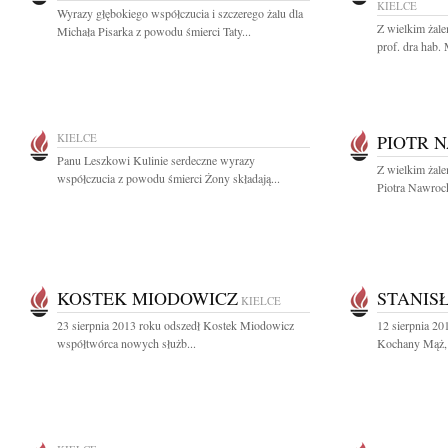
KIELCE
Wyrazy głębokiego współczucia i szczerego żalu dla
Z wielkim żale
Michała Pisarka z powodu śmierci Taty...
prof. dra hab.
KIELCE
PIOTR 
Panu Leszkowi Kulinie serdeczne wyrazy
Z wielkim żal
współczucia z powodu śmierci Żony składają...
Piotra Nawroc
KOSTEK MIODOWICZ
STANIS
KIELCE
23 sierpnia 2013 roku odszedł Kostek Miodowicz
12 sierpnia 20
współtwórca nowych służb...
Kochany Mąż, T