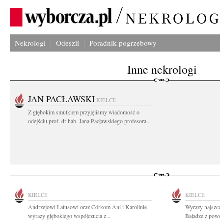
Nekrologi
Odeszli
Poradnik pogrzebowy
Inne nekrologi
JAN PACŁAWSKI
KIELCE
Z głębokim smutkiem przyjęliśmy wiadomość o
odejściu prof. dr hab. Jana Pacławskiego profesora...
KIELCE
KIELCE
Andrzejowi Latusowi oraz Córkom Ani i Karolinie
Wyrazy najszc
wyrazy głębokiego współczucia z...
Baładze z powo