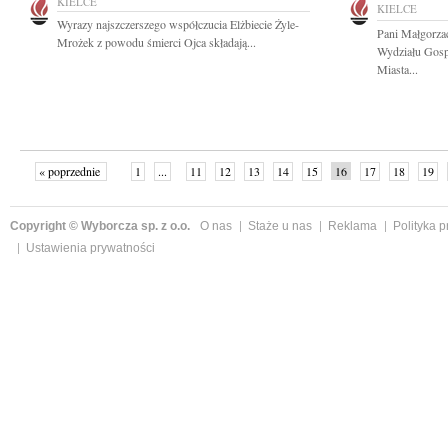
KIELCE
KIELCE
Wyrazy najszczerszego współczucia Elżbiecie Żyle-
Pani Małgorza
Mrożek z powodu śmierci Ojca składają...
Wydziału Gosp
Miasta...
« poprzednie
1
...
11
12
13
14
15
16
17
18
19
»
Copyright © Wyborcza sp. z o.o.
O nas
Staże u nas
Reklama
Polityka 
Ustawienia prywatności