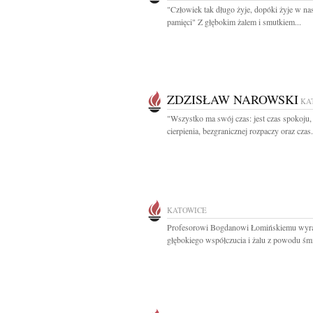
"Człowiek tak długo żyje, dopóki żyje w na
pamięci" Z głębokim żalem i smutkiem...
ZDZISŁAW NAROWSKI
KA
"Wszystko ma swój czas: jest czas spokoju,
cierpienia, bezgranicznej rozpaczy oraz czas.
KATOWICE
Profesorowi Bogdanowi Łomińskiemu wyr
głębokiego współczucia i żalu z powodu śmie