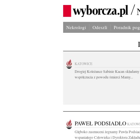
Nekrologi
Odeszli
Poradnik po
KATOWICE
Drogiej Koleżance Sabinie Kacan składamy
współczucia z powodu śmierci Mamy...
PAWEŁ PODSIADŁO
KATOW
Głęboko zasmuceni żegnamy Pawła Podsia
wspaniałego Człowieka i Dyrektora Zakład