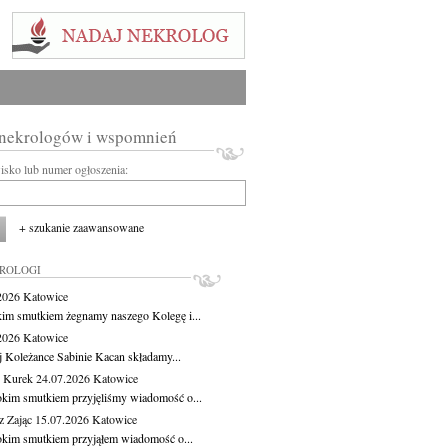
 nekrologów i wspomnień
wisko lub numer ogłoszenia:
+ szukanie zaawansowane
KROLOGI
.2026
Katowice
kim smutkiem żegnamy naszego Kolegę i...
.2026
Katowice
j Koleżance Sabinie Kacan składamy...
 Kurek
24.07.2026
Katowice
okim smutkiem przyjęliśmy wiadomość o...
z Zając
15.07.2026
Katowice
okim smutkiem przyjąłem wiadomość o...