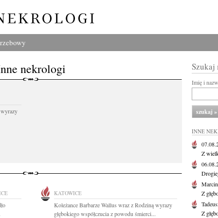
grzebowy
Inne nekrologi
Szukaj
Imię i naz
 wyrazy
INNE NE
07.08
Z wiel
06.08
Drogie
Marcin
ICE
KATOWICE
Z głęb
Tadeus
dło
Koleżance Barbarze Wallus wraz z Rodziną wyrazy
Z głęb
u
głębokiego współczucia z powodu śmierci...