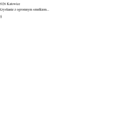
.2026
Katowice
Krystianie z ogromnym smutkiem...
ej