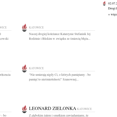
02.07
Drogi 
+ więc
WICE
KATOWICE
1
Naszej drogiej koleżance Katarzynie Stefaniuk Jej
tkowski
Rodzinie i Bliskim w związku ze śmiercią Męża...
KATOWICE
półczucia
"Nie umierają nigdy Ci, o których pamiętamy - bo
pamięć to nieśmiertelność" Szanownej...
LEONARD ZIELONKA
KATOWICE
 - bo
Z głębokim żalem i smutkiem zawiadamiamy, że