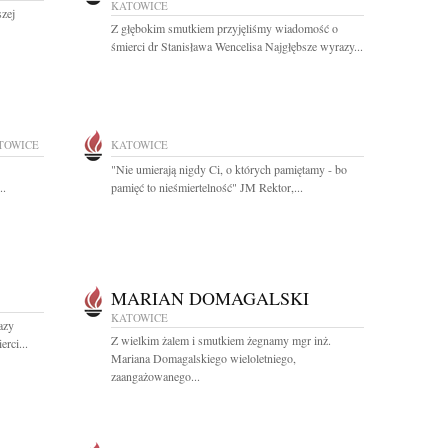
KATOWICE
szej
Z głębokim smutkiem przyjęliśmy wiadomość o
śmierci dr Stanisława Wencelisa Najgłębsze wyrazy...
TOWICE
KATOWICE
"Nie umierają nigdy Ci, o których pamiętamy - bo
..
pamięć to nieśmiertelność" JM Rektor,...
MARIAN DOMAGALSKI
KATOWICE
azy
Z wielkim żalem i smutkiem żegnamy mgr inż.
rci...
Mariana Domagalskiego wieloletniego,
zaangażowanego...