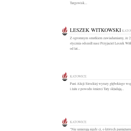
Targowisk...
LESZEK WITKOWSKI
KATO
Z ogromnym smutkiem zawiadamiamy, że 2
stycznia odszedł nasz Przyjaciel Leszek Wi
od lat...
KATOWICE
Pani Alicji Sirockiej wyrazy głębokiego ws
i żalu z powodu śmierci Taty składają...
KATOWICE
"Nie umierają nigdy ci, o których pamiętamy