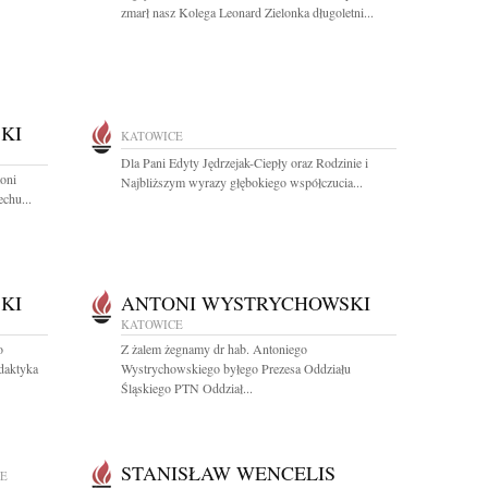
zmarł nasz Kolega Leonard Zielonka długoletni...
KI
KATOWICE
Dla Pani Edyty Jędrzejak-Ciepły oraz Rodzinie i
toni
Najbliższym wyrazy głębokiego współczucia...
chu...
KI
ANTONI WYSTRYCHOWSKI
KATOWICE
o
Z żalem żegnamy dr hab. Antoniego
daktyka
Wystrychowskiego byłego Prezesa Oddziału
Śląskiego PTN Oddział...
STANISŁAW WENCELIS
E