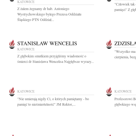
KATOWICE
"Człowiek tak 
Z żalem żegnamy dr hab. Antoniego
pamięci" Z głę
Wystrychowskiego byłego Prezesa Oddziału
Śląskiego PTN Oddział...
STANISŁAW WENCELIS
ZDZISŁ
KATOWICE
"Wszystko ma s
Z głębokim smutkiem przyjęliśmy wiadomość o
cierpienia, bez
śmierci dr Stanisława Wencelisa Najgłębsze wyrazy...
KATOWICE
KATOWICE
"Nie umierają nigdy Ci, o których pamiętamy - bo
Profesorowi 
pamięć to nieśmiertelność" JM Rektor,...
głębokiego wsp