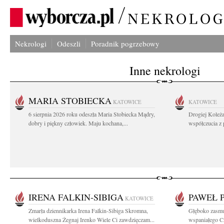
Nekrologi
Odeszli
Poradnik pogrzebowy
Inne nekrologi
MARIA STOBIECKA
KATOWICE
KATOWICE
6 sierpnia 2026 roku odeszła Maria Stobiecka Mądry,
Drogiej Koleż
dobry i piękny człowiek. Maju kochana,...
współczucia z
IRENA FALKIN-SIBIGA
PAWEŁ 
KATOWICE
Zmarła dziennikarka Irena Falkin-Sibiga Skromna,
Głęboko zasmu
wielkoduszna Żegnaj Irenko Wiele Ci zawdzięczam...
wspaniałego C