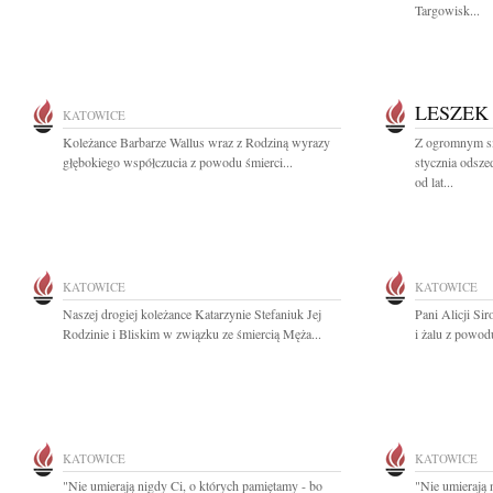
Targowisk...
LESZEK
KATOWICE
Koleżance Barbarze Wallus wraz z Rodziną wyrazy
Z ogromnym s
głębokiego współczucia z powodu śmierci...
stycznia odsze
od lat...
KATOWICE
KATOWICE
Naszej drogiej koleżance Katarzynie Stefaniuk Jej
Pani Alicji Si
Rodzinie i Bliskim w związku ze śmiercią Męża...
i żalu z powodu
KATOWICE
KATOWICE
"Nie umierają nigdy Ci, o których pamiętamy - bo
"Nie umierają 