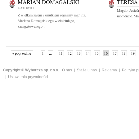
MARIAN DOMAGALSKI
TERESA
KATOWICE
Magdo, Jesteś
Z wielkim żalem i smutkiem żegnamy mgr inż.
momencie. Mag
Mariana Domagalskiego wieloletniego,
zaangażowanego...
« poprzednie
1
...
11
12
13
14
15
16
17
18
19
»
Copyright © Wyborcza sp. z o.o.
O nas
Staże u nas
Reklama
Polityka 
Ustawienia prywatności