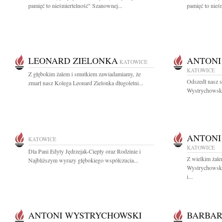
pamięć to nieśmiertelność" Szanownej...
pamięć to nieś
LEONARD ZIELONKA
ANTONI
KATOWICE
KATOWICE
Z głębokim żalem i smutkiem zawiadamiamy, że
Odszedł nasz s
zmarł nasz Kolega Leonard Zielonka długoletni...
Wystrychowski
ANTONI
KATOWICE
KATOWICE
Dla Pani Edyty Jędrzejak-Ciepły oraz Rodzinie i
Z wielkim żal
Najbliższym wyrazy głębokiego współczucia...
Wystrychowski
i...
ANTONI WYSTRYCHOWSKI
BARBAR