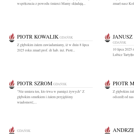
współczucia z powodu śmierci Mamy składają...
zmarł nasz Kol
PIOTR KOWALIK
JANUSZ
GDAŃSK
GDAŃSK
Z głębokim żalem zawiadamiamy, iż w dniu 8 lipca
10 lipca 2025 
2025 roku zmarł prof. dr hab. inż. Piotr...
Lubicz Tartyłło
PIOTR SZROM
PIOTR 
GDAŃSK
"Nie umiera ten, kto trwa w pamięci żywych" Z
Z głębokim żal
głębokim smutkiem i żalem przyjęliśmy
odszedł od nas
wiadomość,...
ANDRZE
GDAŃSK