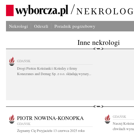
Nekrologi
Odeszli
Poradnik pogrzebowy
Inne nekrologi
GDAŃSK
Drogi Piotrze Koleżanki i Koledzy z firmy
Konecranes and Demag Sp. z o.o. składają wyrazy...
PIOTR NOWINA-KONOPKA
GDAŃSK
Naszej Koleżan
GDAŃSK
chwilach wyraz
Żegnamy Cię Przyjacielu 13 czerwca 2025 roku