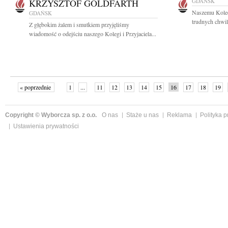
KRZYSZTOF GOLDFARTH
GDAŃSK
Naszemu Kole
GDAŃSK
trudnych chwil
Z głębokim żalem i smutkiem przyjęliśmy
wiadomość o odejściu naszego Kolegi i Przyjaciela...
« poprzednie
1
...
11
12
13
14
15
16
17
18
19
»
Copyright © Wyborcza sp. z o.o.
O nas
Staże u nas
Reklama
Polityka 
Ustawienia prywatności