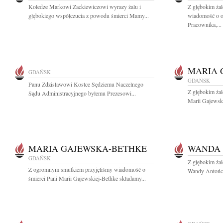
Koledze Markowi Zackiewiczowi wyrazy żalu i
Z głębokim żal
głębokiego współczucia z powodu śmierci Mamy...
wiadomość o o
Pracownika,...
MARIA 
GDAŃSK
GDAŃSK
Panu Zdzisławowi Kostce Sędziemu Naczelnego
Z głębokim ża
Sądu Administracyjnego byłemu Prezesowi...
Marii Gajewski
MARIA GAJEWSKA-BETHKE
WANDA
GDAŃSK
Z głębokim ża
Z ogromnym smutkiem przyjęliśmy wiadomość o
Wandy Antończ
śmierci Pani Marii Gajewskiej-Bethke składamy...