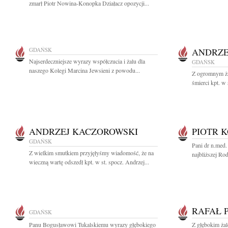
zmarł Piotr Nowina-Konopka Działacz opozycji...
GDAŃSK
ANDRZE
Najserdeczniejsze wyrazy współczucia i żalu dla
GDAŃSK
naszego Kolegi Marcina Jewsieni z powodu...
Z ogromnym ża
śmierci kpt. w
ANDRZEJ KACZOROWSKI
PIOTR 
GDAŃSK
Pani dr n.med.
Z wielkim smutkiem przyjęłyśmy wiadomość, że na
najbliższej Ro
wieczną wartę odszedł kpt. w st. spocz. Andrzej...
RAFAŁ 
GDAŃSK
Panu Bogusławowi Tukalskiemu wyrazy głębokiego
Z głębokim żal