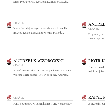
zmarł Piotr Nowina-Konopka Działacz opozycji...
GDAŃSK
ANDRZE
Najserdeczniejsze wyrazy współczucia i żalu dla
GDAŃSK
naszego Kolegi Marcina Jewsieni z powodu...
Z ogromnym ża
śmierci kpt. w
ANDRZEJ KACZOROWSKI
PIOTR 
GDAŃSK
Pani dr n.med.
Z wielkim smutkiem przyjęłyśmy wiadomość, że na
najbliższej Ro
wieczną wartę odszedł kpt. w st. spocz. Andrzej...
RAFAŁ 
GDAŃSK
Panu Bogusławowi Tukalskiemu wyrazy głębokiego
Z głębokim żal