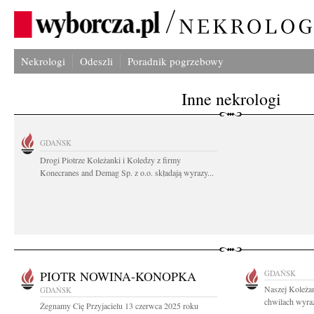
Nekrologi
Odeszli
Poradnik pogrzebowy
Inne nekrologi
GDAŃSK
Drogi Piotrze Koleżanki i Koledzy z firmy
Konecranes and Demag Sp. z o.o. składają wyrazy...
PIOTR NOWINA-KONOPKA
GDAŃSK
Naszej Koleżan
GDAŃSK
chwilach wyraz
Żegnamy Cię Przyjacielu 13 czerwca 2025 roku