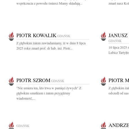
współczucia z powodu śmierci Mamy składają...
zmarł nasz Kol
PIOTR KOWALIK
JANUSZ
GDAŃSK
GDAŃSK
Z głębokim żalem zawiadamiamy, iż w dniu 8 lipca
10 lipca 2025 
2025 roku zmarł prof. dr hab. inż. Piotr...
Lubicz Tartyłło
PIOTR SZROM
PIOTR 
GDAŃSK
"Nie umiera ten, kto trwa w pamięci żywych" Z
Z głębokim żal
głębokim smutkiem i żalem przyjęliśmy
odszedł od nas
wiadomość,...
ANDRZE
GDAŃSK