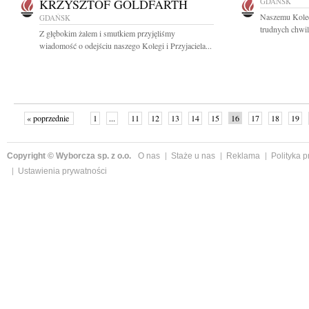
KRZYSZTOF GOLDFARTH
GDAŃSK
Naszemu Kole
GDAŃSK
trudnych chwil
Z głębokim żalem i smutkiem przyjęliśmy
wiadomość o odejściu naszego Kolegi i Przyjaciela...
« poprzednie
1
...
11
12
13
14
15
16
17
18
19
»
Copyright © Wyborcza sp. z o.o.
O nas
Staże u nas
Reklama
Polityka 
Ustawienia prywatności