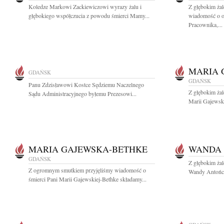
Koledze Markowi Zackiewiczowi wyrazy żalu i
Z głębokim żal
głębokiego współczucia z powodu śmierci Mamy...
wiadomość o o
Pracownika,...
MARIA 
GDAŃSK
GDAŃSK
Panu Zdzisławowi Kostce Sędziemu Naczelnego
Z głębokim ża
Sądu Administracyjnego byłemu Prezesowi...
Marii Gajewski
MARIA GAJEWSKA-BETHKE
WANDA
GDAŃSK
Z głębokim ża
Z ogromnym smutkiem przyjęliśmy wiadomość o
Wandy Antończ
śmierci Pani Marii Gajewskiej-Bethke składamy...