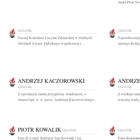
zmarł Piotr No
GDAŃSK
GDAŃSK
Naszej Koleżance Lucynie Zdziarskiej w trudnych
Najserdeczniej
chwilach wyrazy głębokiego współczucia i...
naszego Kolegi
ANDRZEJ KACZOROWSKI
ANDRZE
GDAŃSK
GDAŃSK
Z ogromnym żalem przyjęliśmy wiadomość, o
Z wielkim smu
śmierci kpt. w st. spocz. Andrzeja Kaczorowskiego...
wieczną wartę o
PIOTR KOWALIK
GDAŃSK
GDAŃSK
Pani dr n.med. Barbarze Sęp-Kowalik i Jej
Panu Bogusław