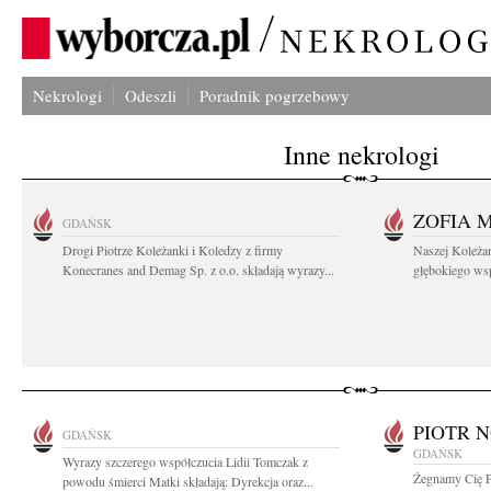
Nekrologi
Odeszli
Poradnik pogrzebowy
Inne nekrologi
ZOFIA 
GDAŃSK
Drogi Piotrze Koleżanki i Koledzy z firmy
Naszej Koleża
Konecranes and Demag Sp. z o.o. składają wyrazy...
głębokiego wspó
PIOTR 
GDAŃSK
GDAŃSK
Wyrazy szczerego współczucia Lidii Tomczak z
Żegnamy Cię P
powodu śmierci Matki składają: Dyrekcja oraz...