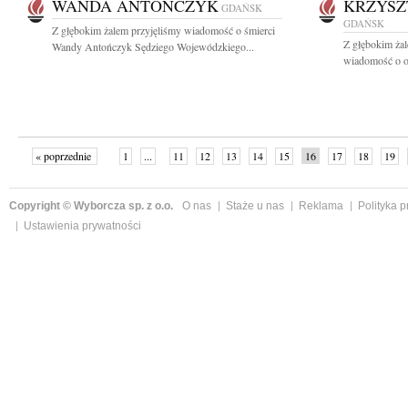
WANDA ANTOŃCZYK
KRZYSZ
GDAŃSK
GDAŃSK
Z głębokim żalem przyjęliśmy wiadomość o śmierci
Z głębokim żal
Wandy Antończyk Sędziego Wojewódzkiego...
wiadomość o od
« poprzednie
1
...
11
12
13
14
15
16
17
18
19
»
Copyright © Wyborcza sp. z o.o.
O nas
Staże u nas
Reklama
Polityka 
Ustawienia prywatności