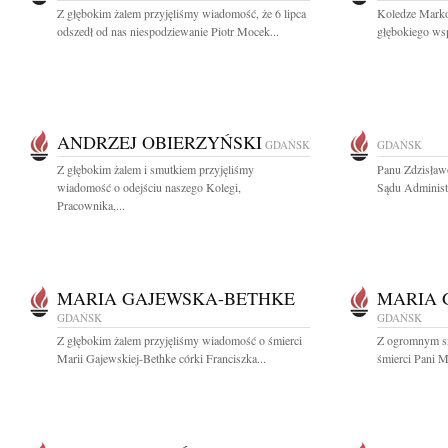
Z głębokim żalem przyjęliśmy wiadomość, że 6 lipca
Koledze Marko
odszedł od nas niespodziewanie Piotr Mocek...
głębokiego ws
ANDRZEJ OBIERZYŃSKI
GDAŃSK
GDAŃSK
Z głębokim żalem i smutkiem przyjęliśmy
Panu Zdzisław
wiadomość o odejściu naszego Kolegi,
Sądu Administ
Pracownika,...
MARIA GAJEWSKA-BETHKE
MARIA 
GDAŃSK
GDAŃSK
Z głębokim żalem przyjęliśmy wiadomość o śmierci
Z ogromnym s
Marii Gajewskiej-Bethke córki Franciszka...
śmierci Pani M