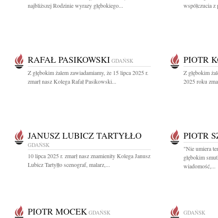
najbliższej Rodzinie wyrazy głębokiego...
współczucia z
RAFAŁ PASIKOWSKI
PIOTR 
GDAŃSK
Z głębokim żalem zawiadamiamy, że 15 lipca 2025 r.
Z głębokim żal
zmarł nasz Kolega Rafał Pasikowski...
2025 roku zmarł
JANUSZ LUBICZ TARTYŁŁO
PIOTR 
GDAŃSK
"Nie umiera te
10 lipca 2025 r. zmarł nasz znamienity Kolega Janusz
głębokim smutk
Lubicz Tartyłło scenograf, malarz,...
wiadomość,...
PIOTR MOCEK
GDAŃSK
GDAŃSK