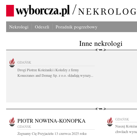
Nekrologi
Odeszli
Poradnik pogrzebowy
Inne nekrologi
GDAŃSK
Drogi Piotrze Koleżanki i Koledzy z firmy
Konecranes and Demag Sp. z o.o. składają wyrazy...
PIOTR NOWINA-KONOPKA
GDAŃSK
Naszej Koleżan
GDAŃSK
chwilach wyraz
Żegnamy Cię Przyjacielu 13 czerwca 2025 roku