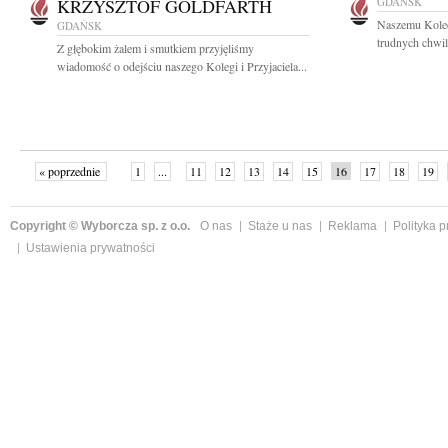
KRZYSZTOF GOLDFARTH
GDAŃSK
Naszemu Kole
GDAŃSK
trudnych chwil
Z głębokim żalem i smutkiem przyjęliśmy
wiadomość o odejściu naszego Kolegi i Przyjaciela...
« poprzednie
1
...
11
12
13
14
15
16
17
18
19
»
Copyright © Wyborcza sp. z o.o.
O nas
Staże u nas
Reklama
Polityka 
Ustawienia prywatności