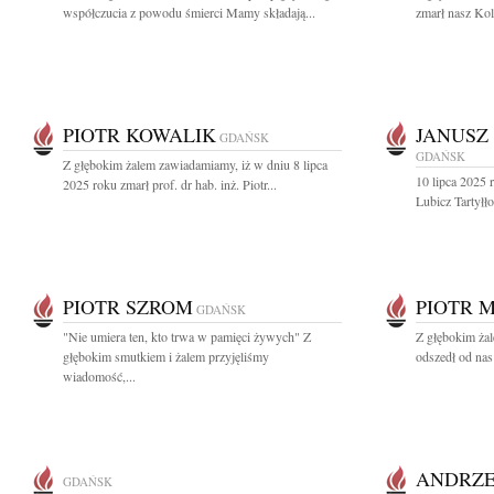
współczucia z powodu śmierci Mamy składają...
zmarł nasz Kol
PIOTR KOWALIK
JANUSZ
GDAŃSK
GDAŃSK
Z głębokim żalem zawiadamiamy, iż w dniu 8 lipca
10 lipca 2025 
2025 roku zmarł prof. dr hab. inż. Piotr...
Lubicz Tartyłło
PIOTR SZROM
PIOTR 
GDAŃSK
"Nie umiera ten, kto trwa w pamięci żywych" Z
Z głębokim żal
głębokim smutkiem i żalem przyjęliśmy
odszedł od nas
wiadomość,...
ANDRZE
GDAŃSK