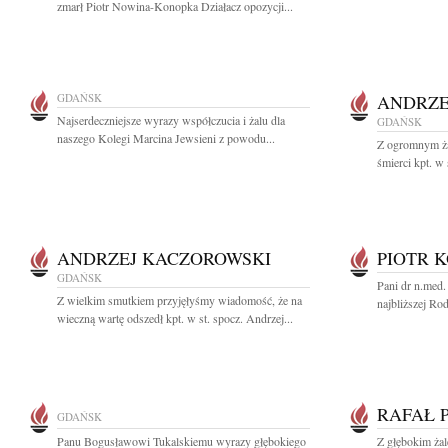
zmarł Piotr Nowina-Konopka Działacz opozycji...
GDAŃSK
ANDRZE
Najserdeczniejsze wyrazy współczucia i żalu dla
GDAŃSK
naszego Kolegi Marcina Jewsieni z powodu...
Z ogromnym ża
śmierci kpt. w
ANDRZEJ KACZOROWSKI
PIOTR 
GDAŃSK
Pani dr n.med.
Z wielkim smutkiem przyjęłyśmy wiadomość, że na
najbliższej Ro
wieczną wartę odszedł kpt. w st. spocz. Andrzej...
RAFAŁ 
GDAŃSK
Panu Bogusławowi Tukalskiemu wyrazy głębokiego
Z głębokim żal