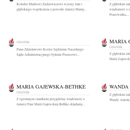
Koledze Markowi Zackiewiczowi wyrazy żalu i
Z głębokim żal
głębokiego współczucia z powodu śmierci Mamy...
wiadomość o o
Pracownika,...
MARIA 
GDAŃSK
GDAŃSK
Panu Zdzisławowi Kostce Sędziemu Naczelnego
Z głębokim ża
Sądu Administracyjnego byłemu Prezesowi...
Marii Gajewski
MARIA GAJEWSKA-BETHKE
WANDA
GDAŃSK
Z głębokim ża
Z ogromnym smutkiem przyjęliśmy wiadomość o
Wandy Antończ
śmierci Pani Marii Gajewskiej-Bethke składamy...