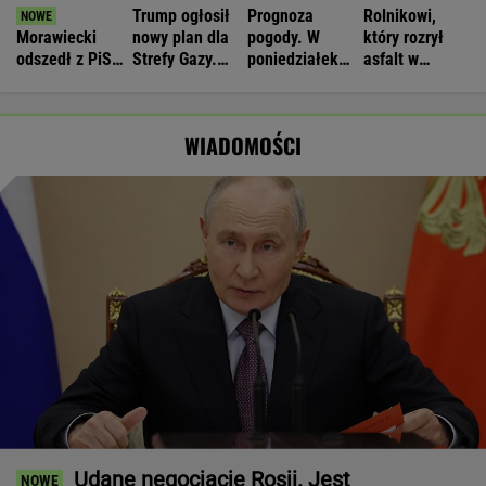
Trump ogłosił
Prognoza
Rolnikowi,
Morawiecki
nowy plan dla
pogody. W
który rozrył
odszedł z PiS
Strefy Gazy.
poniedziałek
asfalt w
na dobre?
Netanjahu
może nawet
Gliwicach,
Polacy mają
reaguje
spaść grad
grozi więzienie
wątpliwości
WIADOMOŚCI
Udane negocjacje Rosji. Jest