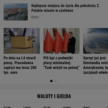
Najlepsze miejsca do życia dla pokolenia Z.
Polskie miasto w czołówce
BIZNES
Po dniu na L4 stracił
PiS kpi z podwyżki
Sprzęt już jest.
pracę. Pracodawca
płacy minimalnej.
Grenlandia ostr
zapłaci mu teraz 200
"Tusk wrócił na pełnej"
Amerykanów, by
tys. euro
zaczynali odwie
WALUTY I GIEŁDA