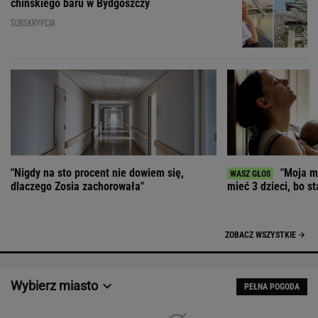
chińskiego baru w Bydgoszczy
SUBSKRYPCJA
"Nigdy na sto procent nie dowiem się,
"Moja ma
dlaczego Zosia zachorowała"
mieć 3 dzieci, bo st
ZOBACZ WSZYSTKIE
Wybierz miasto
PEŁNA POGODA