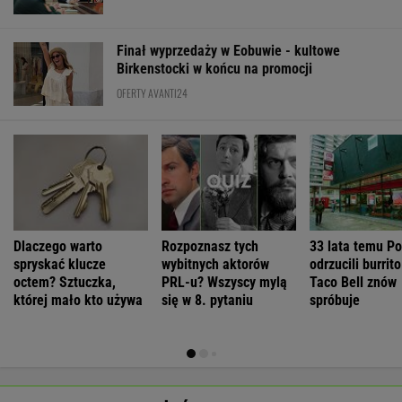
Finał wyprzedaży w Eobuwie - kultowe
Birkenstocki w końcu na promocji
OFERTY AVANTI24
Dlaczego warto
Rozpoznasz tych
33 lata temu Po
spryskać klucze
wybitnych aktorów
odrzucili burrit
octem? Sztuczka,
PRL-u? Wszyscy mylą
Taco Bell znów
której mało kto używa
się w 8. pytaniu
spróbuje