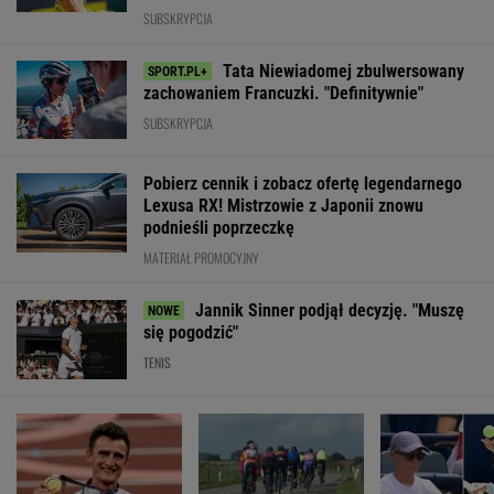
SUBSKRYPCJA
Tata Niewiadomej zbulwersowany
zachowaniem Francuzki. "Definitywnie"
SUBSKRYPCJA
Pobierz cennik i zobacz ofertę legendarnego
Lexusa RX! Mistrzowie z Japonii znowu
podnieśli poprzeczkę
MATERIAŁ PROMOCYJNY
Jannik Sinner podjął decyzję. "Muszę
się pogodzić"
TENIS