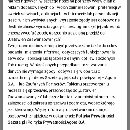
marketingowych, w szczególności na potrzeby wyświetlania
reklam dopasowanych do Twoich zainteresowań i preferencji w
swoich serwisach, aplikacjach i w Internecie lub personalizacji
Tak Anita Werner wyglądała 25 lat temu.
treści w nich wyświetlanych. Wyrażenie zgody jest dobrowolne.
"Pamiętam panią z filmu"
Jeśli nie chcesz wyrazić zgody, chcesz ograniczyć jej zakres lub
chcesz wycofać zgodę uprzednio udzieloną przejdź do
„Ustawień Zaawansowanych”.
Tych słów używali nasi dziadkowie, teraz
Twoje dane osobowe mogą być przetwarzane także do celów
niewiele osób je pamięta. A ty?
badania i mierzenia informacji dotyczących funkcjonowania
serwisów i aplikacji lub łączone z danymi dot. świadczonych
Tobie usług. W określonych przypadkach przetwarzanie
danych nie wymaga zgody i odbywa się w oparciu o
Rolnik zaorał nowy asfalt za 400 tys. zł. Grozi
uzasadniony interes Gazeta.pl, jej spółki powiązanej – Agora
mu nawet 10 lat więzienia
S.A. – lub Zaufanych Partnerów. Takiemu przetwarzaniu
możesz się sprzeciwić, przechodząc do „Ustawień
Zaawansowanych” lub przez kontakt z administratorem – w
zależności od zakresu sprzeciwu i podmiotu, wobec którego
To nie droga na skróty. Matka pokazuje, jak
jest kierowany. Więcej informacji o przetwarzaniu danych
naprawdę wygląda edukacja domowa
osobowych znajdziesz w dokumencie
Polityka Prywatności
MATERIAŁ PROMOCYJNY
Gazeta.pl
i
Polityka Prywatności Agora S.A.