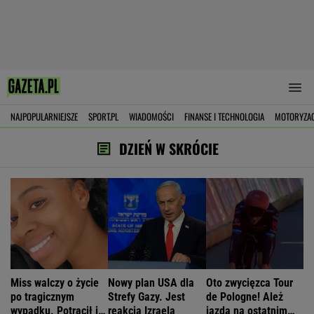
NAJPOPULARNIEJSZE
SPORT.PL
WIADOMOŚCI
FINANSE I TECHNOLOGIA
MOTORYZA
DZIEŃ W SKRÓCIE
Miss walczy o życie
Nowy plan USA dla
Oto zwycięzca Tour
po tragicznym
Strefy Gazy. Jest
de Pologne! Ależ
wypadku. Potrącił ją
reakcja Izraela
jazda na ostatnim