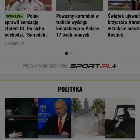
Polak
Poważny karambol w
Świątek ujawnił
sprawił sensację
trakcie wyścigu
krzyczała Abra
złotem IO. Po cichu
kolarskiego w Polsce.
w trakcie meczu
odchodzi. "Smrodek
17 osób rannych
Kostiuk
pozostał"
SUBSKRYPCJA
WIĘCEJ NIŻ WYNIK. SUBSKRYBUJ
POLITYKA