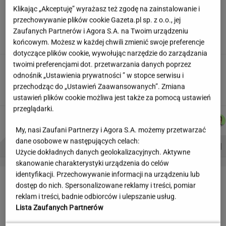
Siedem lat gehenny. "Spłacamy
Klikając „Akceptuję” wyrażasz też zgodę na zainstalowanie i
kredyty za mieszkania, w których mieszkają
przechowywanie plików cookie Gazeta.pl sp. z o.o., jej
ludzie dewelopera"
Zaufanych Partnerów i Agora S.A. na Twoim urządzeniu
końcowym. Możesz w każdej chwili zmienić swoje preferencje
SUBSKRYPCJA
dotyczące plików cookie, wywołując narzędzie do zarządzania
twoimi preferencjami dot. przetwarzania danych poprzez
Ciągnie cię do niedostępnych osób?
odnośnik „Ustawienia prywatności ” w stopce serwisu i
Psychologia mówi o powodach
przechodząc do „Ustawień Zaawansowanych”. Zmiana
ustawień plików cookie możliwa jest także za pomocą ustawień
przeglądarki.
AGNIESZKA
ŁUKASZ
KACPER
MARTA
Autorzy:
NIEDZIAŁEK
JACHIMIAK
KOLIBABSKI
KORYCKA
My, nasi Zaufani Partnerzy i Agora S.A. możemy przetwarzać
dane osobowe w następujących celach:
PROBLEMY POLSKICH SIATKARZY
ZNAK Z '30'
WISŁAWA SZYMBORSKA
Użycie dokładnych danych geolokalizacyjnych. Aktywne
skanowanie charakterystyki urządzenia do celów
identyfikacji. Przechowywanie informacji na urządzeniu lub
LETNIE OKAZJE
dostęp do nich. Spersonalizowane reklamy i treści, pomiar
reklam i treści, badnie odbiorców i ulepszanie usług.
Lista Zaufanych Partnerów