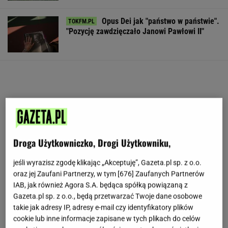
Opus Dei jak "państwo w państwie".
"Pozycję zawdzięczało Janowi Pawłowi II"
Droga Użytkowniczko, Drogi Użytkowniku,
jeśli wyrazisz zgodę klikając „Akceptuję”, Gazeta.pl sp. z o.o.
oraz jej Zaufani Partnerzy, w tym [
676
] Zaufanych Partnerów
IAB, jak również Agora S.A. będąca spółką powiązaną z
Gazeta.pl sp. z o.o., będą przetwarzać Twoje dane osobowe
takie jak adresy IP, adresy e-mail czy identyfikatory plików
cookie lub inne informacje zapisane w tych plikach do celów