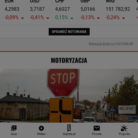
EUR
USD
CHF
GBP
WIG
4,2983
3,7187
4,6027
5,0166
151 782,92
-0,09%
-0,41%
0,15%
-0,13%
-0,24%
SPRAWDŹ NOTOWANIA
Notowania dostarcza VIA24ONLINE
MOTORYZACJA
Quiz
Wideo
Gazeta.pl
Poczta
Pogoda