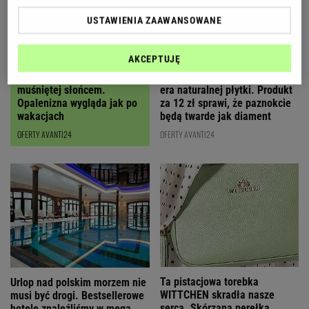
USTAWIENIA ZAAWANSOWANE
AKCEPTUJĘ
Ten olejek daje efekt skóry
Koniec z hybrydami, nadchodzi
muśniętej słońcem.
era naturalnej płytki. Produkt
Opalenizna wygląda jak po
za 12 zł sprawi, że paznokcie
wakacjach
będą twarde jak diament
OFERTY AVANTI24
OFERTY AVANTI24
Ta pistacjowa torebka
Urlop nad polskim morzem nie
WITTCHEN skradła nasze
musi być drogi. Bestsellerowe
serca. Skórzana perełka
hotele znaleźliśmy w mega