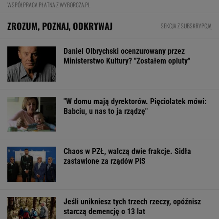
WSPÓŁPRACA PŁATNA Z WYBORCZA.PL
ZROZUM, POZNAJ, ODKRYWAJ
SEKCJA Z SUBSKRYPCJĄ
Daniel Olbrychski ocenzurowany przez
Ministerstwo Kultury? "Zostałem opluty"
"W domu mają dyrektorów. Pięciolatek mówi:
Babciu, u nas to ja rządzę"
Chaos w PZŁ, walczą dwie frakcje. Sidła
zastawione za rządów PiS
Jeśli unikniesz tych trzech rzeczy, opóźnisz
starczą demencję o 13 lat