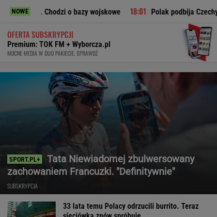
hodzi o bazy wojskowe
Polak podbija Czechy. Znowu błysną
NOWE
OFERTA SUBSKRYPCJI
Premium: TOK FM + Wyborcza.pl
MOCNE MEDIA W DUO PAKIECIE. SPRAWDŹ
Tata Niewiadomej zbulwersowany
zachowaniem Francuzki. "Definitywnie"
SUBSKRYPCJA
33 lata temu Polacy odrzucili burrito. Teraz
sieciówka znów spróbuje