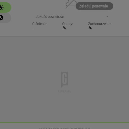
Załaduj ponownie
Jakość powietrza:
-
Ciśnienie:
Opady:
Zachmurzenie:
-
-%
-%