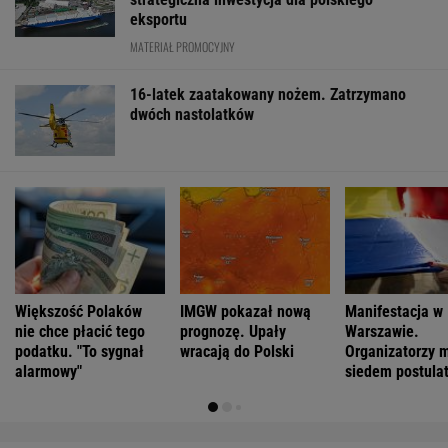
eksportu
MATERIAŁ PROMOCYJNY
16-latek zaatakowany nożem. Zatrzymano
dwóch nastolatków
Większość Polaków
IMGW pokazał nową
Manifestacja w
nie chce płacić tego
prognozę. Upały
Warszawie.
podatku. "To sygnał
wracają do Polski
Organizatorzy 
alarmowy"
siedem postula