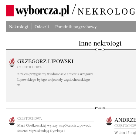
Nekrologi
Odeszli
Poradnik pogrzebowy
Inne nekrologi
GRZEGORZ LIPOWSKI
CZĘSTOCHOWA
Z żalem przyjęliśmy wiadomość o śmierci Grzegorza
Lipowskiego byłego wojewody częstochowskiego
w...
CZĘSTOCHOWA
ANDRZE
Marii Gostkowskiej wyrazy współczucia z powodu
CZĘSTOCHO
śmierci Męża składają Dyrekcja i...
W dniu 15 maja