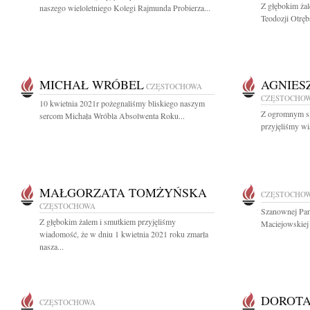
Z głębokim ża
naszego wieloletniego Kolegi Rajmunda Probierza...
Teodozji Otrębs
MICHAŁ WRÓBEL
AGNIES
CZĘSTOCHOWA
CZĘSTOCHO
10 kwietnia 2021r pożegnaliśmy bliskiego naszym
Z ogromnym sm
sercom Michała Wróbla Absolwenta Roku...
przyjęliśmy wi
MAŁGORZATA TOMŻYŃSKA
CZĘSTOCHO
CZĘSTOCHOWA
Szanownej Pan
Z głębokim żalem i smutkiem przyjęliśmy
Maciejowskiej 
wiadomość, że w dniu 1 kwietnia 2021 roku zmarła
nasza...
DOROTA
CZĘSTOCHOWA