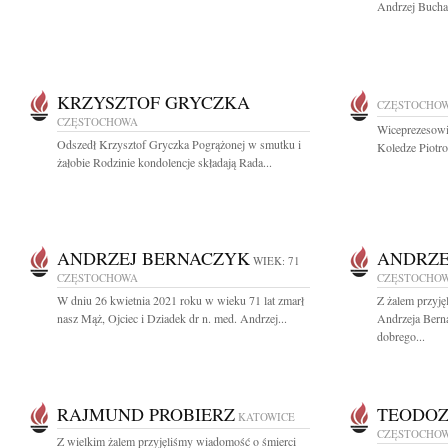
Andrzej Bucha
KRZYSZTOF GRYCZKA
CZĘSTOCHO
CZĘSTOCHOWA
Wiceprezesowi
Odszedł Krzysztof Gryczka Pogrążonej w smutku i
Koledze Piotro
żałobie Rodzinie kondolencje składają Rada...
ANDRZEJ BERNACZYK
ANDRZE
WIEK: 71
CZĘSTOCHOWA
CZĘSTOCHO
W dniu 26 kwietnia 2021 roku w wieku 71 lat zmarł
Z żalem przyję
nasz Mąż, Ojciec i Dziadek dr n. med. Andrzej...
Andrzeja Bern
dobrego...
RAJMUND PROBIERZ
TEODOZ
KATOWICE
CZĘSTOCHO
Z wielkim żalem przyjęliśmy wiadomość o śmierci