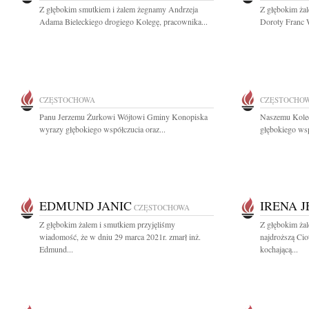
Z głębokim smutkiem i żalem żegnamy Andrzeja
Z głębokim ża
Adama Bieleckiego drogiego Kolegę, pracownika...
Doroty Franc W
CZĘSTOCHOWA
CZĘSTOCHO
Panu Jerzemu Żurkowi Wójtowi Gminy Konopiska
Naszemu Koled
wyrazy głębokiego współczucia oraz...
głębokiego wsp
EDMUND JANIC
IRENA 
CZĘSTOCHOWA
Z głębokim żalem i smutkiem przyjęliśmy
Z głębokim ża
wiadomość, że w dniu 29 marca 2021r. zmarł inż.
najdroższą Cio
Edmund...
kochającą...