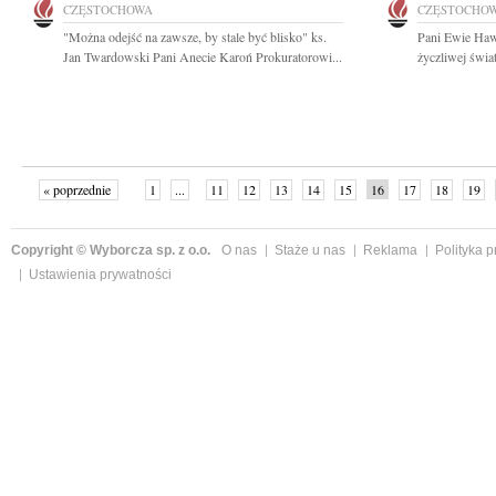
CZĘSTOCHOWA
CZĘSTOCHO
"Można odejść na zawsze, by stale być blisko" ks.
Pani Ewie Hawr
Jan Twardowski Pani Anecie Karoń Prokuratorowi...
życzliwej świat
« poprzednie
1
...
11
12
13
14
15
16
17
18
19
»
Copyright © Wyborcza sp. z o.o.
O nas
Staże u nas
Reklama
Polityka 
Ustawienia prywatności