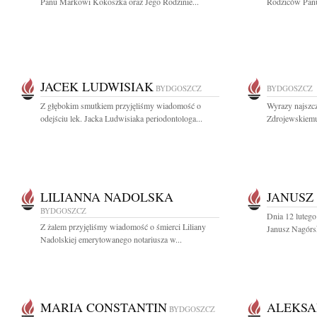
Panu Markowi Kokoszka oraz Jego Rodzinie...
Rodziców Panu
JACEK LUDWISIAK
BYDGOSZCZ
BYDGOSZCZ
Z głębokim smutkiem przyjęliśmy wiadomość o
Wyrazy najszc
odejściu lek. Jacka Ludwisiaka periodontologa...
Zdrojewskiemu
LILIANNA NADOLSKA
JANUSZ
BYDGOSZCZ
Dnia 12 lutego
Z żalem przyjęliśmy wiadomość o śmierci Liliany
Janusz Nagórsk
Nadolskiej emerytowanego notariusza w...
MARIA CONSTANTIN
ALEKSA
BYDGOSZCZ