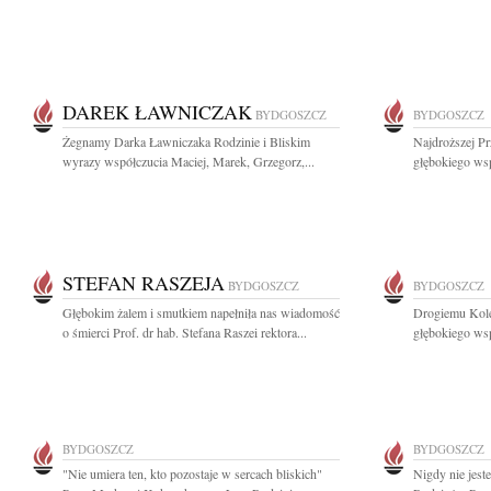
DAREK ŁAWNICZAK
BYDGOSZCZ
BYDGOSZCZ
Żegnamy Darka Ławniczaka Rodzinie i Bliskim
Najdroższej Pr
wyrazy współczucia Maciej, Marek, Grzegorz,...
głębokiego wsp
STEFAN RASZEJA
BYDGOSZCZ
BYDGOSZCZ
Głębokim żalem i smutkiem napełniła nas wiadomość
Drogiemu Kole
o śmierci Prof. dr hab. Stefana Raszei rektora...
głębokiego wsp
BYDGOSZCZ
BYDGOSZCZ
"Nie umiera ten, kto pozostaje w sercach bliskich"
Nigdy nie jest