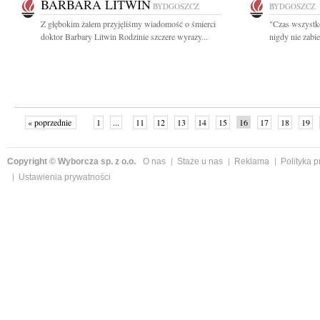
BARBARA LITWIN
BYDGOSZCZ
BYDGOSZCZ
Z głębokim żalem przyjęliśmy wiadomość o śmierci
"Czas wszystko 
doktor Barbary Litwin Rodzinie szczere wyrazy...
nigdy nie zabie
« poprzednie
1
...
11
12
13
14
15
16
17
18
19
»
Copyright © Wyborcza sp. z o.o.
O nas
Staże u nas
Reklama
Polityka 
Ustawienia prywatności