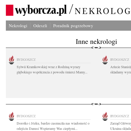
Nekrologi
Odeszli
Poradnik pogrzebowy
Inne nekrologi
BYDGOSZCZ
BYDGOSZCZ
Sylwii Kramkowskiej wraz z Rodziną wyrazy
Arlecie Stanis
głębokiego współczucia z powodu śmierci Mamy...
składamy wyraz
BYDGOSZCZ
BYDGOSZCZ
Dorotko i Józku, bardzo zasmuciła nas wiadomość o
Zarząd Główny
odejściu Danusi Wspieramy Was ciepłymi...
Ukraina składa