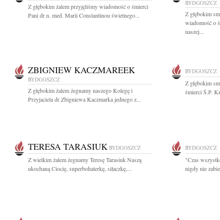
BYDGOSZCZ
Z głębokim żalem przyjęliśmy wiadomość o śmierci
Z głębokim smu
Pani dr n. med. Marii Constantinou świetnego...
wiadomość o ś
naszej...
ZBIGNIEW KACZMAREEK
BYDGOSZCZ
BYDGOSZCZ
Z głębokim sm
Z głębokim żalem żegnamy naszego Kolegę i
śmierci Ś.P. K
Przyjaciela dr Zbigniewa Kaczmarka jednego z...
TERESA TARASIUK
BYDGOSZCZ
BYDGOSZCZ
Z wielkim żalem żegnamy Teresę Tarasiuk Naszą
"Czas wszystko 
ukochaną Ciocię, superbohaterkę, siłaczkę,...
nigdy nie zabie