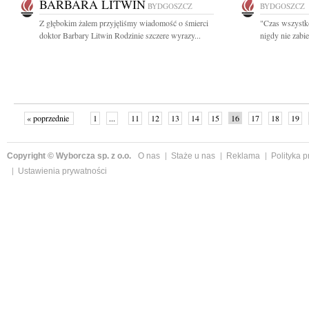
BARBARA LITWIN
BYDGOSZCZ
BYDGOSZCZ
Z głębokim żalem przyjęliśmy wiadomość o śmierci
"Czas wszystko 
doktor Barbary Litwin Rodzinie szczere wyrazy...
nigdy nie zabie
« poprzednie
1
...
11
12
13
14
15
16
17
18
19
»
Copyright © Wyborcza sp. z o.o.
O nas
Staże u nas
Reklama
Polityka 
Ustawienia prywatności