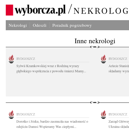
Nekrologi
Odeszli
Poradnik pogrzebowy
Inne nekrologi
BYDGOSZCZ
BYDGOSZCZ
Sylwii Kramkowskiej wraz z Rodziną wyrazy
Arlecie Stanis
głębokiego współczucia z powodu śmierci Mamy...
składamy wyraz
BYDGOSZCZ
BYDGOSZCZ
Dorotko i Józku, bardzo zasmuciła nas wiadomość o
Zarząd Główny
odejściu Danusi Wspieramy Was ciepłymi...
Ukraina składa