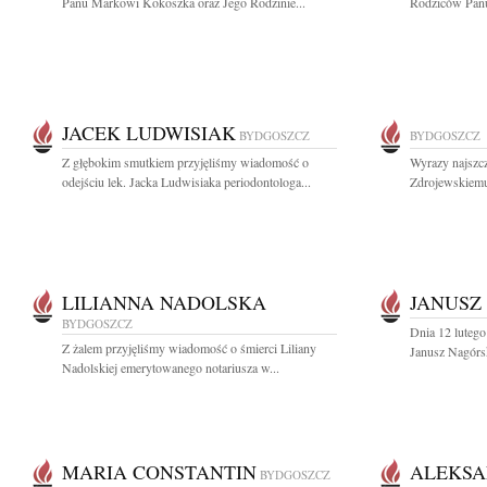
Panu Markowi Kokoszka oraz Jego Rodzinie...
Rodziców Panu
JACEK LUDWISIAK
BYDGOSZCZ
BYDGOSZCZ
Z głębokim smutkiem przyjęliśmy wiadomość o
Wyrazy najszc
odejściu lek. Jacka Ludwisiaka periodontologa...
Zdrojewskiemu
LILIANNA NADOLSKA
JANUSZ
BYDGOSZCZ
Dnia 12 lutego
Z żalem przyjęliśmy wiadomość o śmierci Liliany
Janusz Nagórsk
Nadolskiej emerytowanego notariusza w...
MARIA CONSTANTIN
ALEKSA
BYDGOSZCZ