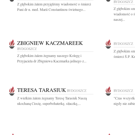
BYDGOSZCZ
Z głębokim żalem przyjęliśmy wiadomość o śmierci
Z głębokim smu
Pani dr n. med. Marii Constantinou świetnego...
wiadomość o ś
naszej...
ZBIGNIEW KACZMAREEK
BYDGOSZCZ
BYDGOSZCZ
Z głębokim sm
Z głębokim żalem żegnamy naszego Kolegę i
śmierci Ś.P. K
Przyjaciela dr Zbigniewa Kaczmarka jednego z...
TERESA TARASIUK
BYDGOSZCZ
BYDGOSZCZ
Z wielkim żalem żegnamy Teresę Tarasiuk Naszą
"Czas wszystko 
ukochaną Ciocię, superbohaterkę, siłaczkę,...
nigdy nie zabie