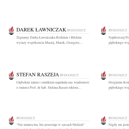
DAREK ŁAWNICZAK
BYDGOSZCZ
BYDGOSZCZ
Żegnamy Darka Ławniczaka Rodzinie i Bliskim
Najdroższej Pr
wyrazy współczucia Maciej, Marek, Grzegorz,...
głębokiego wsp
STEFAN RASZEJA
BYDGOSZCZ
BYDGOSZCZ
Głębokim żalem i smutkiem napełniła nas wiadomość
Drogiemu Kole
o śmierci Prof. dr hab. Stefana Raszei rektora...
głębokiego wsp
BYDGOSZCZ
BYDGOSZCZ
"Nie umiera ten, kto pozostaje w sercach bliskich"
Nigdy nie jest