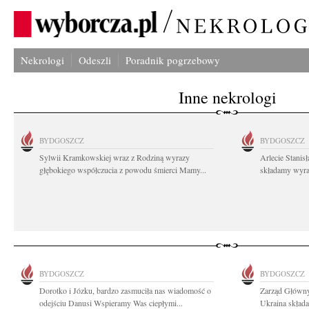
Nekrologi
Odeszli
Poradnik pogrzebowy
Inne nekrologi
BYDGOSZCZ
BYDGOSZCZ
Sylwii Kramkowskiej wraz z Rodziną wyrazy
Arlecie Stanis
głębokiego współczucia z powodu śmierci Mamy...
składamy wyraz
BYDGOSZCZ
BYDGOSZCZ
Dorotko i Józku, bardzo zasmuciła nas wiadomość o
Zarząd Główny
odejściu Danusi Wspieramy Was ciepłymi...
Ukraina składa