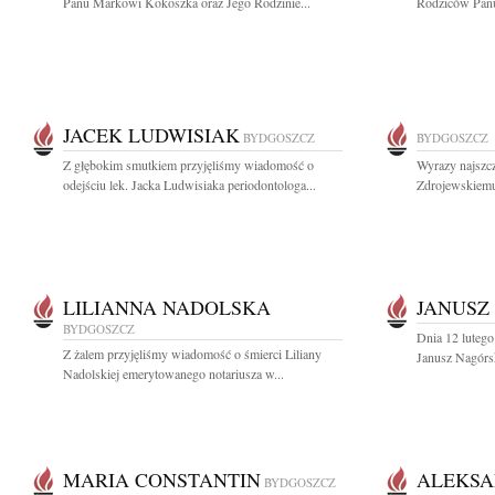
Panu Markowi Kokoszka oraz Jego Rodzinie...
Rodziców Panu
JACEK LUDWISIAK
BYDGOSZCZ
BYDGOSZCZ
Z głębokim smutkiem przyjęliśmy wiadomość o
Wyrazy najszc
odejściu lek. Jacka Ludwisiaka periodontologa...
Zdrojewskiemu
LILIANNA NADOLSKA
JANUSZ
BYDGOSZCZ
Dnia 12 lutego
Z żalem przyjęliśmy wiadomość o śmierci Liliany
Janusz Nagórsk
Nadolskiej emerytowanego notariusza w...
MARIA CONSTANTIN
ALEKSA
BYDGOSZCZ