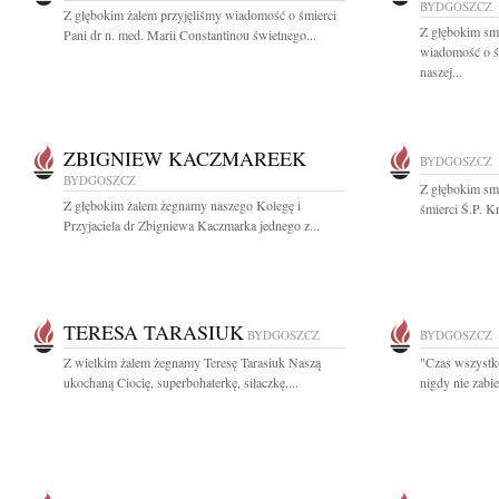
BYDGOSZCZ
Z głębokim żalem przyjęliśmy wiadomość o śmierci
Z głębokim smu
Pani dr n. med. Marii Constantinou świetnego...
wiadomość o ś
naszej...
ZBIGNIEW KACZMAREEK
BYDGOSZCZ
BYDGOSZCZ
Z głębokim sm
Z głębokim żalem żegnamy naszego Kolegę i
śmierci Ś.P. K
Przyjaciela dr Zbigniewa Kaczmarka jednego z...
TERESA TARASIUK
BYDGOSZCZ
BYDGOSZCZ
Z wielkim żalem żegnamy Teresę Tarasiuk Naszą
"Czas wszystko 
ukochaną Ciocię, superbohaterkę, siłaczkę,...
nigdy nie zabie