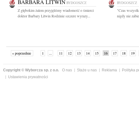
BARBARA LITWIN
BYDGOSZCZ
BYDGOSZCZ
Z głębokim żalem przyjęliśmy wiadomość o śmierci
"Czas wszystko 
doktor Barbary Litwin Rodzinie szczere wyrazy...
nigdy nie zabie
« poprzednie
1
...
11
12
13
14
15
16
17
18
19
»
Copyright © Wyborcza sp. z o.o.
O nas
Staże u nas
Reklama
Polityka 
Ustawienia prywatności