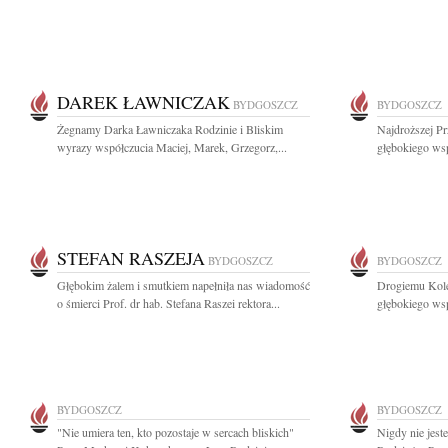
DAREK ŁAWNICZAK
BYDGOSZCZ
BYDGOSZCZ
Żegnamy Darka Ławniczaka Rodzinie i Bliskim
Najdroższej Pr
wyrazy współczucia Maciej, Marek, Grzegorz,...
głębokiego wsp
STEFAN RASZEJA
BYDGOSZCZ
BYDGOSZCZ
Głębokim żalem i smutkiem napełniła nas wiadomość
Drogiemu Kole
o śmierci Prof. dr hab. Stefana Raszei rektora...
głębokiego wsp
BYDGOSZCZ
BYDGOSZCZ
"Nie umiera ten, kto pozostaje w sercach bliskich"
Nigdy nie jest