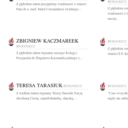
BYDGOSZCZ
Z głębokim żalem przyjęliśmy wiadomość o śmierci
Z głębokim smu
Pani dr n. med. Marii Constantinou świetnego...
wiadomość o ś
naszej...
ZBIGNIEW KACZMAREEK
BYDGOSZCZ
BYDGOSZCZ
Z głębokim sm
Z głębokim żalem żegnamy naszego Kolegę i
śmierci Ś.P. K
Przyjaciela dr Zbigniewa Kaczmarka jednego z...
TERESA TARASIUK
BYDGOSZCZ
BYDGOSZCZ
Z wielkim żalem żegnamy Teresę Tarasiuk Naszą
"Czas wszystko 
ukochaną Ciocię, superbohaterkę, siłaczkę,...
nigdy nie zabie