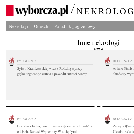
Nekrologi
Odeszli
Poradnik pogrzebowy
Inne nekrologi
BYDGOSZCZ
BYDGOSZCZ
Sylwii Kramkowskiej wraz z Rodziną wyrazy
Arlecie Stanis
głębokiego współczucia z powodu śmierci Mamy...
składamy wyraz
BYDGOSZCZ
BYDGOSZCZ
Dorotko i Józku, bardzo zasmuciła nas wiadomość o
Zarząd Główny
odejściu Danusi Wspieramy Was ciepłymi...
Ukraina składa