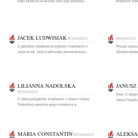
Panu Markowi Kokoszka oraz Jego Rodzinie...
Rodziców Panu
JACEK LUDWISIAK
BYDGOSZCZ
BYDGOSZCZ
Z głębokim smutkiem przyjęliśmy wiadomość o
Wyrazy najszc
odejściu lek. Jacka Ludwisiaka periodontologa...
Zdrojewskiemu
LILIANNA NADOLSKA
JANUSZ
BYDGOSZCZ
Dnia 12 lutego
Z żalem przyjęliśmy wiadomość o śmierci Liliany
Janusz Nagórsk
Nadolskiej emerytowanego notariusza w...
MARIA CONSTANTIN
ALEKSA
BYDGOSZCZ