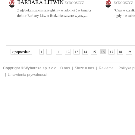
BARBARA LITWIN
BYDGOSZCZ
BYDGOSZCZ
Z głębokim żalem przyjęliśmy wiadomość o śmierci
"Czas wszystko 
doktor Barbary Litwin Rodzinie szczere wyrazy...
nigdy nie zabie
« poprzednie
1
...
11
12
13
14
15
16
17
18
19
»
Copyright © Wyborcza sp. z o.o.
O nas
Staże u nas
Reklama
Polityka 
Ustawienia prywatności