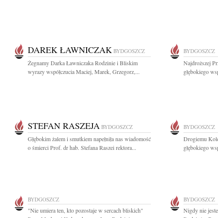
DAREK ŁAWNICZAK
BYDGOSZCZ
BYDGOSZCZ
Żegnamy Darka Ławniczaka Rodzinie i Bliskim
Najdroższej Pr
wyrazy współczucia Maciej, Marek, Grzegorz,...
głębokiego wsp
STEFAN RASZEJA
BYDGOSZCZ
BYDGOSZCZ
Głębokim żalem i smutkiem napełniła nas wiadomość
Drogiemu Kole
o śmierci Prof. dr hab. Stefana Raszei rektora...
głębokiego wsp
BYDGOSZCZ
BYDGOSZCZ
"Nie umiera ten, kto pozostaje w sercach bliskich"
Nigdy nie jest