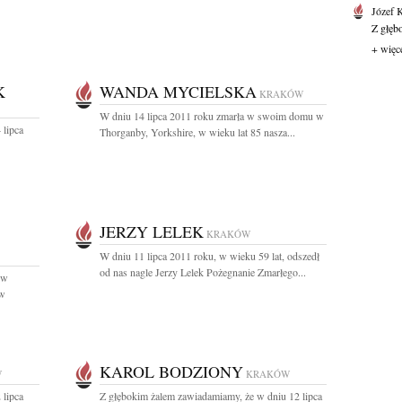
Józef 
Z głęb
+ więc
K
WANDA MYCIELSKA
KRAKÓW
W dniu 14 lipca 2011 roku zmarła w swoim domu w
 lipca
Thorganby, Yorkshire, w wieku lat 85 nasza...
JERZY LELEK
KRAKÓW
W dniu 11 lipca 2011 roku, w wieku 59 lat, odszedł
od nas nagle Jerzy Lelek Pożegnanie Zmarłego...
 w
 w
KAROL BODZIONY
W
KRAKÓW
 lipca
Z głębokim żalem zawiadamiamy, że w dniu 12 lipca