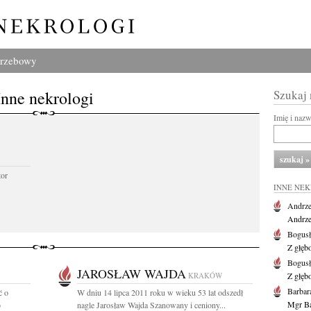
grzebowy
Inne nekrologi
Szukaj
Imię i naz
tor
INNE NE
Andrze
Andrzej
Bogus
Z głęb
Bogus
JAROSŁAW WAJDA
KRAKÓW
Z głęb
Barbar
ć o
W dniu 14 lipca 2011 roku w wieku 53 lat odszedł
Mgr Ba
o
nagle Jarosław Wajda Szanowany i ceniony...