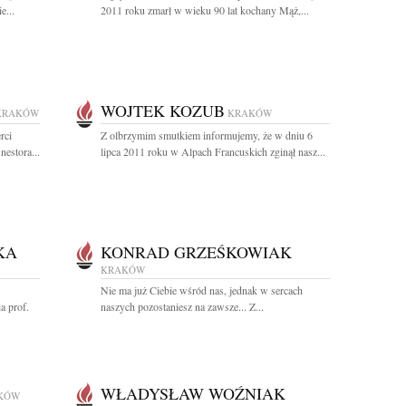
e...
2011 roku zmarł w wieku 90 lat kochany Mąż,...
WOJTEK KOZUB
KRAKÓW
KRAKÓW
rci
Z olbrzymim smutkiem informujemy, że w dniu 6
nestora...
lipca 2011 roku w Alpach Francuskich zginął nasz...
KA
KONRAD GRZEŚKOWIAK
KRAKÓW
Nie ma już Ciebie wśród nas, jednak w sercach
a prof.
naszych pozostaniesz na zawsze... Z...
WŁADYSŁAW WOŹNIAK
KÓW