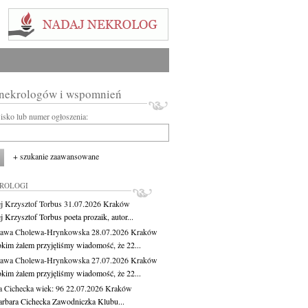
 nekrologów i wspomnień
wisko lub numer ogłoszenia:
+ szukanie zaawansowane
KROLOGI
j Krzysztof Torbus
31.07.2026
Kraków
 Krzysztof Torbus poeta prozaik, autor...
ława Cholewa-Hrynkowska
28.07.2026
Kraków
okim żalem przyjęliśmy wiadomość, że 22...
ława Cholewa-Hrynkowska
27.07.2026
Kraków
okim żalem przyjęliśmy wiadomość, że 22...
a Cichecka
wiek: 96
22.07.2026
Kraków
rbara Cichecka Zawodniczka Klubu...