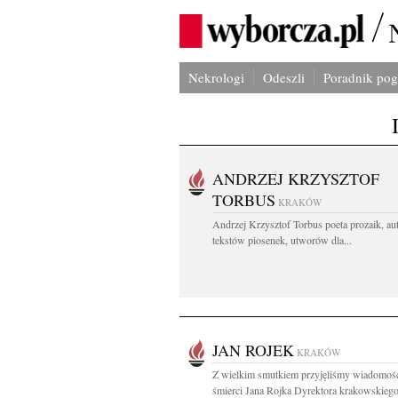
Nekrologi
Odeszli
Poradnik po
ANDRZEJ KRZYSZTOF
TORBUS
KRAKÓW
Andrzej Krzysztof Torbus poeta prozaik, au
tekstów piosenek, utworów dla...
JAN ROJEK
KRAKÓW
Z wielkim smutkiem przyjęliśmy wiadomoś
śmierci Jana Rojka Dyrektora krakowskieg