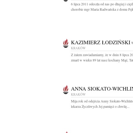
6 lipca 2011 odeszła od nas po długiej i cięż
chorobie mgr Maria Radwańska z domu Pęk
KAZIMIERZ ŁODZIŃSKI
W
KRAKÓW
Z żalem zawiadamiamy, że w dniu 8 lipca 2
zmarł w wieku 89 lat nasz kochany Mąż, Tata
ANNA SIOKATO-WICHLI
KRAKÓW
Mija rok od odejścia Anny Siokato-Wichlińs
lekarza Życzliwych Jej pamięci o chwilę...