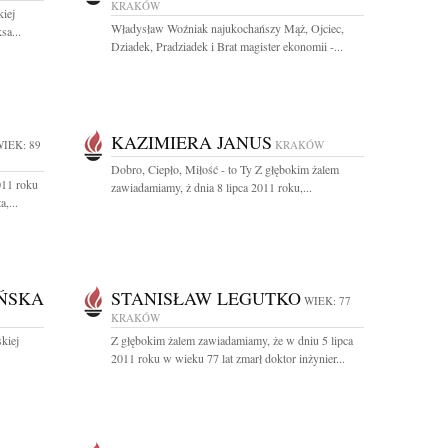
KRAKÓW
kiej
Władysław Woźniak najukochańszy Mąż, Ojciec,
sa...
Dziadek, Pradziadek i Brat magister ekonomii -...
KAZIMIERA JANUS
IEK: 89
KRAKÓW
Dobro, Ciepło, Miłość - to Ty Z głębokim żalem
011 roku
zawiadamiamy, ż dnia 8 lipca 2011 roku,...
,...
ŃSKA
STANISŁAW LEGUTKO
WIEK: 77
KRAKÓW
kiej
Z głębokim żalem zawiadamiamy, że w dniu 5 lipca
2011 roku w wieku 77 lat zmarł doktor inżynier...