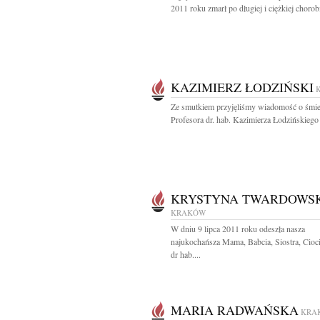
2011 roku zmarł po długiej i ciężkiej chorobi
KAZIMIERZ ŁODZIŃSKI
Ze smutkiem przyjęliśmy wiadomość o śmie
Profesora dr. hab. Kazimierza Łodzińskiego 
KRYSTYNA TWARDOWS
KRAKÓW
W dniu 9 lipca 2011 roku odeszła nasza
najukochańsza Mama, Babcia, Siostra, Cioci
dr hab....
MARIA RADWAŃSKA
KRA