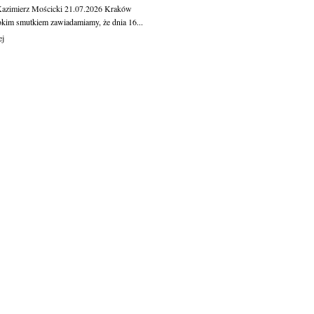
Kazimierz Mościcki
21.07.2026
Kraków
okim smutkiem zawiadamiamy, że dnia 16...
ej