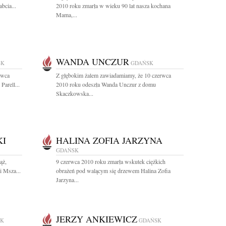
bcia...
2010 roku zmarła w wieku 90 lat nasza kochana
Mama,...
WANDA UNCZUR
SK
GDAŃSK
rwca
Z głębokim żalem zawiadamiamy, że 10 czerwca
Parell...
2010 roku odeszła Wanda Unczur z domu
Skaczkowska...
KI
HALINA ZOFIA JARZYNA
GDAŃSK
ąż,
9 czerwca 2010 roku zmarła wskutek ciężkich
i Msza...
obrażeń pod walącym się drzewem Halina Zofia
Jarzyna...
JERZY ANKIEWICZ
SK
GDAŃSK