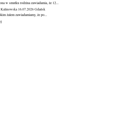
ona w smutku rodzina zawiadamia, że 12...
 Kalinowska
16.07.2026
Gdańsk
okim żalem zawiadamiamy, że po...
ej