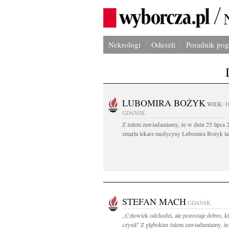
Nekrologi
Odeszli
Poradnik po
LUBOMIRA BOŻYK
WIEK: 1
GDAŃSK
Z żalem zawiadamiamy, że w dniu 25 lipca 2
zmarła lekarz medycyny Lubomira Bożyk lat
STEFAN MACH
GDAŃSK
,,Człowiek odchodzi, ale pozostaje dobro, k
czynił" Z głębokim żalem zawiadamiamy, że 