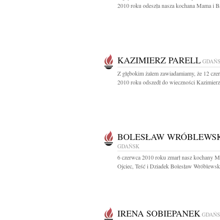
2010 roku odeszła nasza kochana Mama i Ba
KAZIMIERZ PARELL
GDAŃ
Z głębokim żalem zawiadamiamy, że 12 cze
2010 roku odszedł do wieczności Kazimierz 
BOLESŁAW WRÓBLEWS
GDAŃSK
6 czerwca 2010 roku zmarł nasz kochany M
Ojciec, Teść i Dziadek Bolesław Wróblewsk
IRENA SOBIEPANEK
GDAŃ