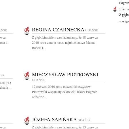
Pogrąż
Joanna
Z głęb
+ więc
REGINA CZARNECKA
AŃSK
GDAŃSK
rwca
Z głębokim żalem zawiadamiamy, że 18 czerwca
ma i...
2010 roku zmarła nasza najukochańsza Mama,
Babcia i...
MIECZYSŁAW PIOTROWSKI
ŃSK
GDAŃSK
 czerwca
12 czerwca 2010 roku odszedł Mieczysław
chana...
Piotrowski wspaniały człowiek i lekarz Pogrzeb
odbędzie...
JÓZEFA SAPIŃSKA
GDAŃSK
rwca
Z głębokim żalem zawiadamiamy, że 13 czerwca