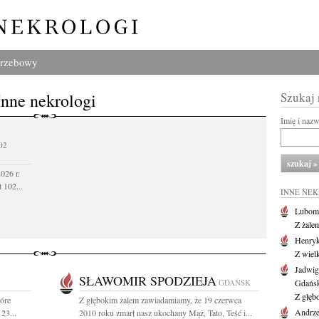
grzebowy
Inne nekrologi
Szukaj
Imię i naz
02
026 r.
 102...
INNE NE
Lubom
Z żale
Henryk
Z wiel
Jadwig
SŁAWOMIR SPODZIEJA
GDAŃSK
Gdańs
Z głęb
tóre
Z głębokim żalem zawiadamiamy, że 19 czerwca
Andrze
23...
2010 roku zmarł nasz ukochany Mąż, Tato, Teść i...