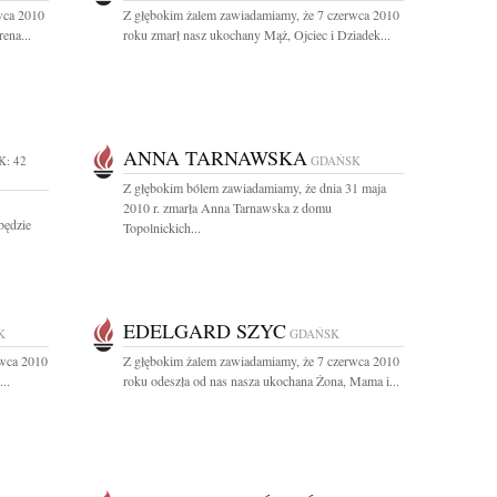
wca 2010
Z głębokim żalem zawiadamiamy, że 7 czerwca 2010
ena...
roku zmarł nasz ukochany Mąż, Ojciec i Dziadek...
ANNA TARNAWSKA
K: 42
GDAŃSK
Z głębokim bólem zawiadamiamy, że dnia 31 maja
2010 r. zmarła Anna Tarnawska z domu
będzie
Topolnickich...
EDELGARD SZYC
K
GDAŃSK
rwca 2010
Z głębokim żalem zawiadamiamy, że 7 czerwca 2010
..
roku odeszła od nas nasza ukochana Żona, Mama i...