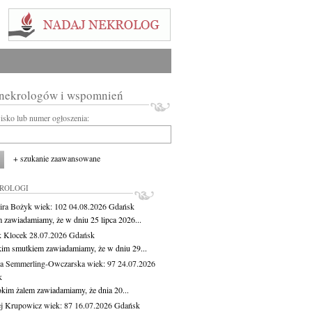
 nekrologów i wspomnień
wisko lub numer ogłoszenia:
+ szukanie zaawansowane
KROLOGI
ira Bożyk
wiek: 102
04.08.2026
Gdańsk
m zawiadamiamy, że w dniu 25 lipca 2026...
 Klocek
28.07.2026
Gdańsk
kim smutkiem zawiadamiamy, że w dniu 29...
a Semmerling-Owczarska
wiek: 97
24.07.2026
k
okim żalem zawiadamiamy, że dnia 20...
j Krupowicz
wiek: 87
16.07.2026
Gdańsk