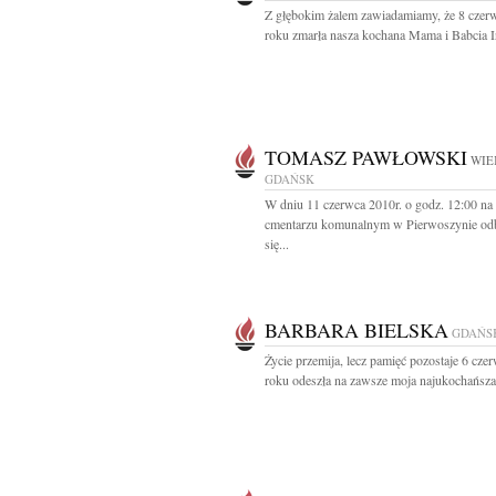
Z głębokim żalem zawiadamiamy, że 8 czer
roku zmarła nasza kochana Mama i Babcia Ir
TOMASZ PAWŁOWSKI
WIE
GDAŃSK
W dniu 11 czerwca 2010r. o godz. 12:00 na
cmentarzu komunalnym w Pierwoszynie od
się...
BARBARA BIELSKA
GDAŃS
Życie przemija, lecz pamięć pozostaje 6 cze
roku odeszła na zawsze moja najukochańsza.