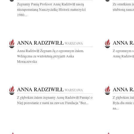
Żegnamy Panią Profesor Annę Radziwiłł naszą
Ze smutkiem ż
niezapomnianą Nauczycielkę Historii maturzyści
ulubioną nauczy
1980...
ANNA RADZIWIŁŁ
ANNA R
WARSZAWA
Anna Radziwiłł Żegnam Ją z ogromnym żalem.
Z ogromnym sm
Wdzięczna za wieloletnią przyjaźń Anka
Annę Radziwiłł
Moraczewska
ANNA RADZIWIŁŁ
ANNA R
WARSZAWA
Z głębokim żalem żegnamy Annę Radziwiłł Pamięć o
Z głębokim ża
Niej pozostanie z nami na zawsze Fundacja "Bez...
Była dla mnie 
na...