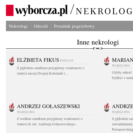
Nekrologi
Odeszli
Poradnik pogrzebowy
Inne nekrologi
ELŻBIETA FIKUS
MARIA
POZNAŃ
WARSZAWA
Z głębokim smutkiem przyjęliśmy wiadomość o
Gdyby miłość 
śmierci naszej Drogiej Koleżanki i...
byłabyś z nami 
ANDRZEJ GOŁASZEWSKI
ANDRZE
WARSZAWA
WARSZAWA
Z wielkim smutkiem przyjęliśmy wiadomość o
Z głębokim sm
śmierci dr. inż. Andrzeja Gołaszewskiego...
zawiadamiamy o
Perzanowskieg