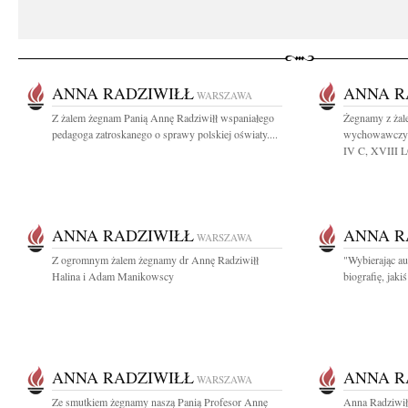
ANNA RADZIWIŁŁ
ANNA R
WARSZAWA
Z żalem żegnam Panią Annę Radziwiłł wspaniałego
Żegnamy z żal
pedagoga zatroskanego o sprawy polskiej oświaty....
wychowawczyni
IV C, XVIII LO
ANNA RADZIWIŁŁ
ANNA R
WARSZAWA
Z ogromnym żalem żegnamy dr Annę Radziwiłł
"Wybierając au
Halina i Adam Manikowscy
biografię, jaki
ANNA RADZIWIŁŁ
ANNA R
WARSZAWA
Ze smutkiem żegnamy naszą Panią Profesor Annę
Anna Radziwił