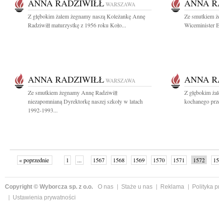
ANNA RADZIWIŁŁ
ANNA R
WARSZAWA
Z głębokim żalem żegnamy naszą Koleżankę Annę
Ze smutkiem ż
Radziwiłł maturzystkę z 1956 roku Koło...
Wiceminister E
ANNA RADZIWIŁŁ
ANNA R
WARSZAWA
Ze smutkiem żegnamy Annę Radziwiłł
Z głębokim ża
niezapomnianą Dyrektorkę naszej szkoły w latach
kochanego przez
1992-1993...
« poprzednie
1
...
1567
1568
1569
1570
1571
1572
15
Copyright © Wyborcza sp. z o.o.
O nas
Staże u nas
Reklama
Polityka 
Ustawienia prywatności