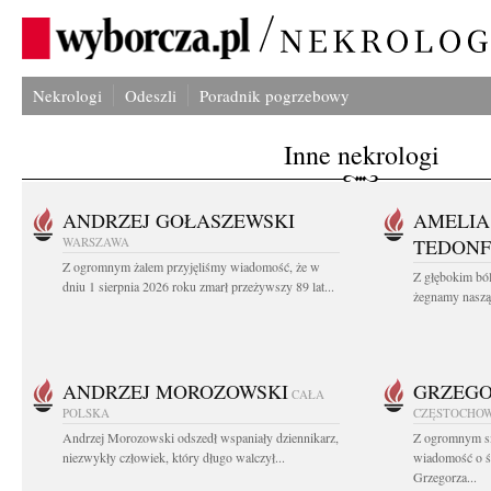
Nekrologi
Odeszli
Poradnik pogrzebowy
Inne nekrologi
ANDRZEJ GOŁASZEWSKI
AMELIA
WARSZAWA
TEDONF
Z ogromnym żalem przyjęliśmy wiadomość, że w
Z głębokim bó
dniu 1 sierpnia 2026 roku zmarł przeżywszy 89 lat...
żegnamy naszą
ANDRZEJ MOROZOWSKI
GRZEGO
CAŁA
POLSKA
CZĘSTOCHO
Andrzej Morozowski odszedł wspaniały dziennikarz,
Z ogromnym sm
niezwykły człowiek, który długo walczył...
wiadomość o śm
Grzegorza...