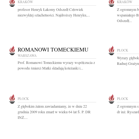
KRAKÓW
KRAKÓW
profesor Henryk Łakomy Odszedł Człowiek
Z ogromnym b
niezwykłej szlachetności. Najdroższy Henryku,...
wspaniałego Br
Odszedł...
ROMANOWI TOMECKIEMU
PŁOCK
WARSZAWA
Wyrazy głęboki
Prof. Romanowi Tomeckiemu wyrazy współczucia z
Radnej Grażyni
powodu śmierci Matki składają koleżanki i...
PŁOCK
PŁOCK
Z głębokim żalem zawiadamiamy, że w dniu 22
Z ogromnym s
grudnia 2009 roku zmarł w wieku 64 lat Ś. P. DR
dr inż. Ryszard
INŻ....