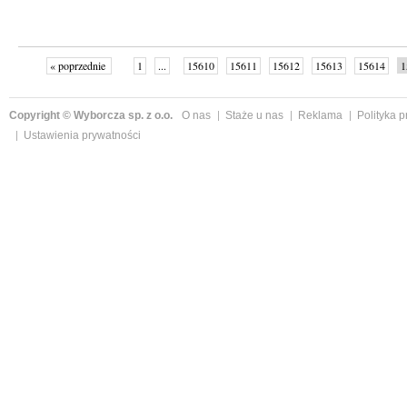
« poprzednie
1
...
15610
15611
15612
15613
15614
1
15619
15620
...
16145
następne »
Copyright © Wyborcza sp. z o.o.
O nas
Staże u nas
Reklama
Polityka 
Ustawienia prywatności