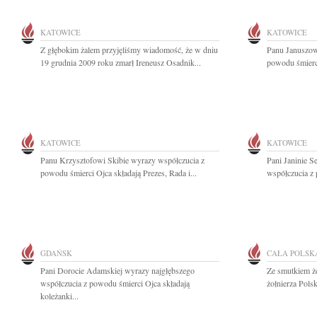
KATOWICE
KATOWICE
Z głębokim żalem przyjęliśmy wiadomość, że w dniu
Panu Januszow
19 grudnia 2009 roku zmarł Ireneusz Osadnik...
powodu śmierci
KATOWICE
KATOWICE
Panu Krzysztofowi Skibie wyrazy współczucia z
Pani Janinie S
powodu śmierci Ojca składają Prezes, Rada i...
współczucia z 
GDAŃSK
CAŁA POLSK
Pani Dorocie Adamskiej wyrazy najgłębszego
Ze smutkiem że
współczucia z powodu śmierci Ojca składają
żołnierza Pols
koleżanki...