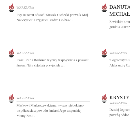
DANUTA
WARSZAWA
MICHA
Pięć lat temu odszedł Sławek Cichecki prawnik Mój
Nauczyciel i Przyjaciel Bardzo Go brak...
Z wielkim smu
grudnia 2009 r
WARSZAWA
WARSZAWA
Ewie Brun i Rodzinie wyrazy współczucia z powodu
Z ogromnym s
śmierci Taty składają przyjaciele z...
Aleksandrę Czo
KRYSTY
WARSZAWA
WARSZAWA
Maćkowi Markuszewskiemu wyrazy głębokiego
Dzisiaj żegna
współczucia z powodu śmierci Jego wspaniałej
potrafią oddać 
Mamy Zosi...