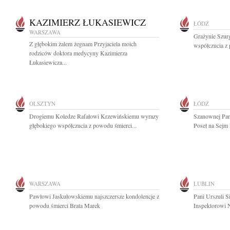
KAZIMIERZ ŁUKASIEWICZ
ŁÓDŹ
WARSZAWA
Grażynie Szurg
Z głębokim żalem żegnam Przyjaciela moich
współczucia z 
rodziców doktora medycyny Kazimierza
Łukasiewicza...
OLSZTYN
ŁÓDŹ
Drogiemu Koledze Rafałowi Krzewińskiemu wyrazy
Szanownej Pani
głębokiego współczucia z powodu śmierci...
Poseł na Sejm 
WARSZAWA
LUBLIN
Pawłowi Jaskułowskiemu najszczersze kondolencje z
Pani Urszuli 
powodu śmierci Brata Marek
Inspektorowi 