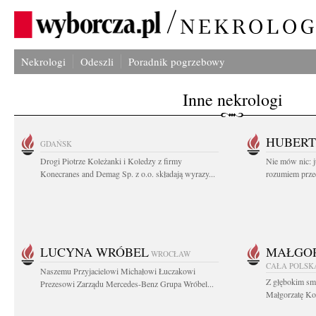
Nekrologi
Odeszli
Poradnik pogrzebowy
Inne nekrologi
HUBERT
GDAŃSK
Drogi Piotrze Koleżanki i Koledzy z firmy
Nie mów nic: ju
Konecranes and Demag Sp. z o.o. składają wyrazy...
rozumiem przed
LUCYNA WRÓBEL
MAŁGOR
WROCŁAW
CAŁA POLSK
Naszemu Przyjacielowi Michałowi Łuczakowi
Z głębokim sm
Prezesowi Zarządu Mercedes-Benz Grupa Wróbel...
Małgorzatę Koś