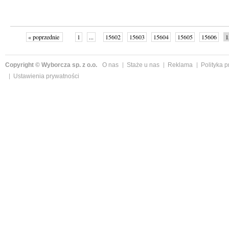
« poprzednie
1
...
15602
15603
15604
15605
15606
1
15611
15612
...
16141
następne »
Copyright © Wyborcza sp. z o.o.
O nas
Staże u nas
Reklama
Polityka 
Ustawienia prywatności