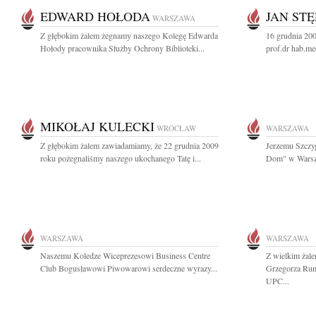
EDWARD HOŁODA
JAN STĘ
WARSZAWA
Z głębokim żalem żegnamy naszego Kolegę Edwarda
16 grudnia 200
Hołody pracownika Służby Ochrony Biblioteki...
prof.dr hab.me
MIKOŁAJ KULECKI
WROCŁAW
WARSZAWA
Z głębokim żalem zawiadamiamy, że 22 grudnia 2009
Jerzemu Szczyg
roku pożegnaliśmy naszego ukochanego Tatę i...
Dom" w Warsza
WARSZAWA
WARSZAWA
Naszemu Koledze Wiceprezesowi Business Centre
Z wielkim żal
Club Bogusławowi Piwowarowi serdeczne wyrazy...
Grzegorza Rum
UPC...