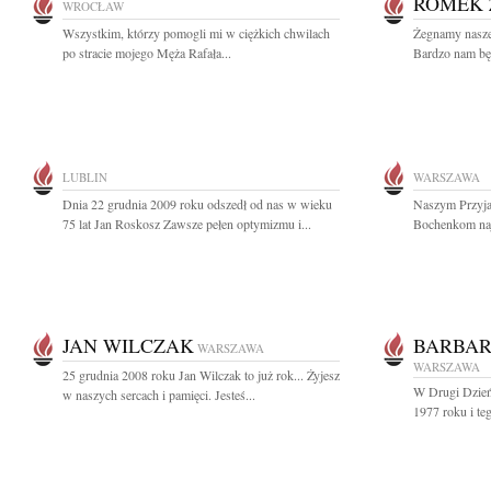
ROMEK 
WROCŁAW
Wszystkim, którzy pomogli mi w ciężkich chwilach
Żegnamy nasze
po stracie mojego Męża Rafała...
Bardzo nam będ
LUBLIN
WARSZAWA
Dnia 22 grudnia 2009 roku odszedł od nas w wieku
Naszym Przyja
75 lat Jan Roskosz Zawsze pełen optymizmu i...
Bochenkom naj
JAN WILCZAK
BARBAR
WARSZAWA
WARSZAWA
25 grudnia 2008 roku Jan Wilczak to już rok... Żyjesz
W Drugi Dzień
w naszych sercach i pamięci. Jesteś...
1977 roku i teg