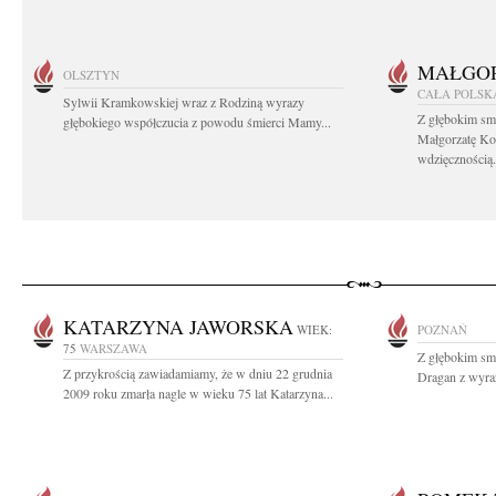
MAŁGOR
OLSZTYN
CAŁA POLSK
Sylwii Kramkowskiej wraz z Rodziną wyrazy
Z głębokim sm
głębokiego współczucia z powodu śmierci Mamy...
Małgorzatę Ko
wdzięcznością.
KATARZYNA JAWORSKA
WIEK:
POZNAŃ
75
WARSZAWA
Z głębokim sm
Z przykrością zawiadamiamy, że w dniu 22 grudnia
Dragan z wyraz
2009 roku zmarła nagle w wieku 75 lat Katarzyna...