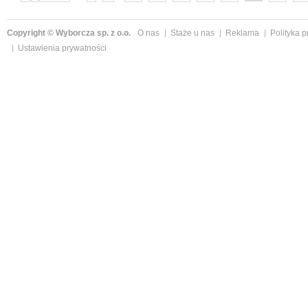
następne »
Copyright © Wyborcza sp. z o.o.
O nas
Staże u nas
Reklama
Polityka 
Ustawienia prywatności