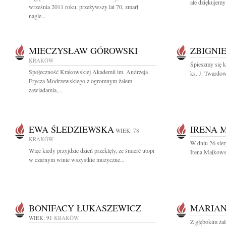
ale dziękujemy 
września 2011 roku, przeżywszy lat 70, zmarł
nagle...
MIECZYSŁAW GÓROWSKI
ZBIGNI
KRAKÓW
Śpieszmy się k
Społeczność Krakowskiej Akademii im. Andrzeja
ks. J. Twardow
Frycza Modrzewskiego z ogromnym żalem
zawiadamia,...
EWA ŚLEDZIEWSKA
IRENA 
WIEK: 78
KRAKÓW
W dniu 26 sier
Więc kiedy przyjdzie dzień przeklęty, że śmierć utopi
Irena Małkows
w czarnym winie wszystkie muzyczne...
BONIFACY ŁUKASZEWICZ
MARIAN
WIEK: 91
KRAKÓW
Z głębokim żal