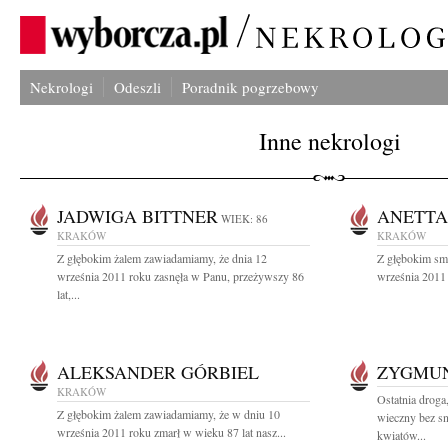
Nekrologi
Odeszli
Poradnik pogrzebowy
Inne nekrologi
JADWIGA BITTNER
ANETTA
WIEK: 86
KRAKÓW
KRAKÓW
Z głębokim żalem zawiadamiamy, że dnia 12
Z głębokim sm
września 2011 roku zasnęła w Panu, przeżywszy 86
września 2011 
lat,...
ALEKSANDER GÓRBIEL
ZYGMU
KRAKÓW
Ostatnia droga
Z głębokim żalem zawiadamiamy, że w dniu 10
wieczny bez s
września 2011 roku zmarł w wieku 87 lat nasz...
kwiatów...