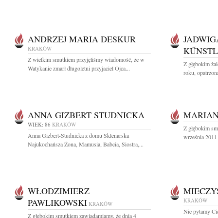
ANDRZEJ MARIA DESKUR
JADWIG
KRAKÓW
KŰNSTL
Z wielkim smutkiem przyjęliśmy wiadomość, że w
Z głębokim ża
Watykanie zmarł długoletni przyjaciel Ojca...
roku, opatrzon
ANNA GIZBERT STUDNICKA
MARIAN
WIEK: 86
KRAKÓW
Z głębokim sm
Anna Gizbert-Studnicka z domu Sklenarska
września 2011 r
Najukochańsza Żona, Mamusia, Babcia, Siostra,...
WŁODZIMIERZ
MIECZY
PAWLIKOWSKI
KRAKÓW
KRAKÓW
Nie pytamy Cię
Z głębokim smutkiem zawiadamiamy, że dnia 4