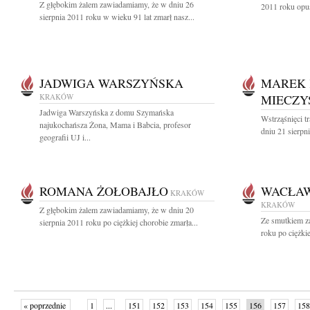
Z głębokim żalem zawiadamiamy, że w dniu 26
2011 roku opuś
sierpnia 2011 roku w wieku 91 lat zmarł nasz...
JADWIGA WARSZYŃSKA
MAREK 
KRAKÓW
MIECZY
Jadwiga Warszyńska z domu Szymańska
Wstrząśnięci 
najukochańsza Żona, Mama i Babcia, profesor
dniu 21 sierpn
geografii UJ i...
ROMANA ŻOŁOBAJŁO
WACŁAW
KRAKÓW
KRAKÓW
Z głębokim żalem zawiadamiamy, że w dniu 20
Ze smutkiem z
sierpnia 2011 roku po ciężkiej chorobie zmarła...
roku po ciężki
« poprzednie
1
...
151
152
153
154
155
156
157
158