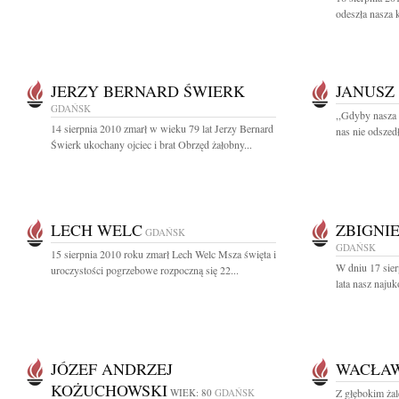
odeszła nasza 
JERZY BERNARD ŚWIERK
JANUSZ
GDAŃSK
,,Gdyby nasza 
14 sierpnia 2010 zmarł w wieku 79 lat Jerzy Bernard
nas nie odszed
Świerk ukochany ojciec i brat Obrzęd żałobny...
LECH WELC
ZBIGNI
GDAŃSK
GDAŃSK
15 sierpnia 2010 roku zmarł Lech Welc Msza święta i
W dniu 17 sier
uroczystości pogrzebowe rozpoczną się 22...
lata nasz najuk
JÓZEF ANDRZEJ
WACŁAW
KOŻUCHOWSKI
WIEK: 80
GDAŃSK
Z głębokim żal