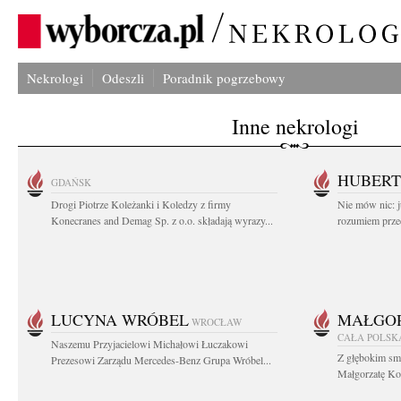
Nekrologi
Odeszli
Poradnik pogrzebowy
Inne nekrologi
HUBERT
GDAŃSK
Drogi Piotrze Koleżanki i Koledzy z firmy
Nie mów nic: ju
Konecranes and Demag Sp. z o.o. składają wyrazy...
rozumiem przed
LUCYNA WRÓBEL
MAŁGOR
WROCŁAW
CAŁA POLSK
Naszemu Przyjacielowi Michałowi Łuczakowi
Z głębokim sm
Prezesowi Zarządu Mercedes-Benz Grupa Wróbel...
Małgorzatę Koś