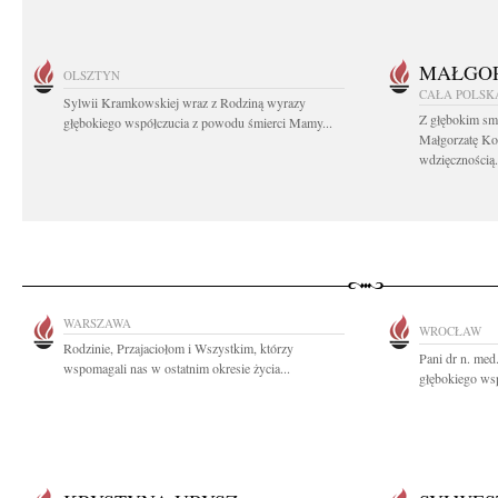
MAŁGOR
OLSZTYN
CAŁA POLSK
Sylwii Kramkowskiej wraz z Rodziną wyrazy
Z głębokim sm
głębokiego współczucia z powodu śmierci Mamy...
Małgorzatę Ko
wdzięcznością.
WARSZAWA
WROCŁAW
Rodzinie, Przajaciołom i Wszystkim, którzy
Pani dr n. me
wspomagali nas w ostatnim okresie życia...
głębokiego wsp