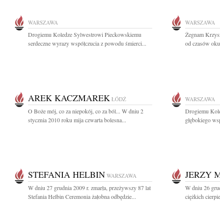
WARSZAWA
WARSZAWA
Drogiemu Koledze Sylwestrowi Pieckowskiemu
Żegnam Krzysz
serdeczne wyrazy współczucia z powodu śmierci...
od czasów okup
AREK KACZMAREK
ŁÓDŹ
WARSZAWA
O Boże mój, co za niepokój, co za ból... W dniu 2
Drogiemu Kole
stycznia 2010 roku mija czwarta bolesna...
głębokiego wsp
STEFANIA HELBIN
JERZY 
WARSZAWA
W dniu 27 grudnia 2009 r. zmarła, przeżywszy 87 lat
W dniu 26 grud
Stefania Helbin Ceremonia żałobna odbędzie...
ciężkich cierpi