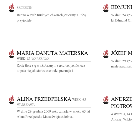
EDMUN
SZCZECIN
Benito w tych trudnych chwilach jesteśmy z Tobą
W dniu 24 gru
przyjaciele
lat Edmund Gro
MARIA DANUTA MATERSKA
JÓZEF 
WIEK: 85
WARSZAWA
W dniu 29 grud
Życie tlące się w skołatanym sercu tak jak świeca
nagle nasz naj
dopala się jak słońce zachodzi przemija i...
ALINA PRZEDPEŁSKA
ANDRZE
WIEK: 65
WARSZAWA
PIOTRO
W dniu 29 grudnia 2009 roku zmarła w wieku 65 lat
4 stycznia, 14 
Alina Przedpełska Msza święta żałobna...
Andrzej Wiktor