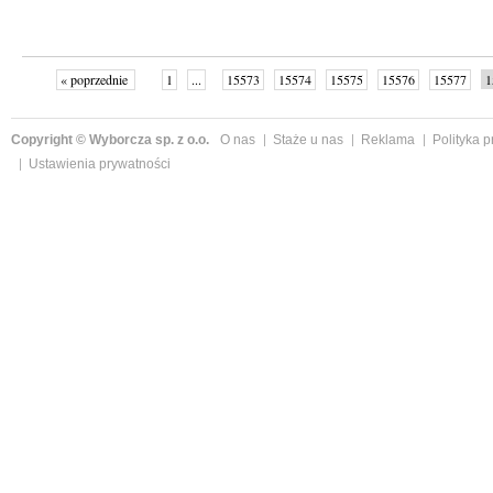
« poprzednie
1
...
15573
15574
15575
15576
15577
1
15582
15583
...
16141
następne »
Copyright © Wyborcza sp. z o.o.
O nas
Staże u nas
Reklama
Polityka 
Ustawienia prywatności