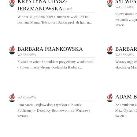
KRYSTYNA UBYSZ-
SYLWES
JERZMANOWSKA
WARSZAWA
ŁÓDŹ
Sylwestrowi P
W dniu 31 grudnia 2009 r. zmarła w wieku 85 lat
wsparcia z wy
kochana Mama, Teściowa i Babcia prof. dr hab. n....
stracie...
BARBARA FRANKOWSKA
BARBA
WARSZAWA
WARSZAWA
Z wielkim żalem i smutkiem przyjęliśmy wiadomość
Wyrazy najgłę
o śmierci naszej drogiej Koleżanki Barbary...
ukochanej Ma
ADAM B
WARSZAWA
Pani Marii Czajkowskiej Dyrektor Biblioteki
Ze smutkiem z
Publicznej w Dzielnicy Beomowo m.st. Warszawy
Mąż, Ojciec i
wyrazy...
święta...