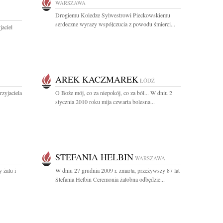
WARSZAWA
Drogiemu Koledze Sylwestrowi Pieckowskiemu
serdeczne wyrazy współczucia z powodu śmierci...
jaciel
AREK KACZMAREK
ŁÓDŹ
zyjaciela
O Boże mój, co za niepokój, co za ból... W dniu 2
stycznia 2010 roku mija czwarta bolesna...
STEFANIA HELBIN
WARSZAWA
żalu i
W dniu 27 grudnia 2009 r. zmarła, przeżywszy 87 lat
Stefania Helbin Ceremonia żałobna odbędzie...