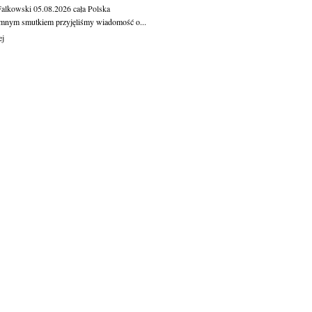
Falkowski
05.08.2026
cała Polska
mnym smutkiem przyjęliśmy wiadomość o...
ej