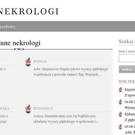
grzebowy
Inne nekrologi
Szukaj
Imię i naz
POZNAŃ
ść o
Adw. Mariuszowi Paplaczykowi wyrazy głębokiego
współczucia z powodu śmierci Taty Wojciech...
INNE NE
Eugeni
Z ogro
04.08
Wyrazy
OLSKA
BYDGOSZCZ
Elżbiet
ość o
Arlecie Stanisławskiej oraz Jej Najbliższym
Z głęb
agoga
składamy wyrazy głębokiego współczucia i...
05.08
Adw. M