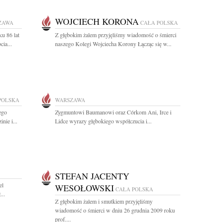
WOJCIECH KORONA
ZAWA
CAŁA POLSKA
u 86 lat
Z głębokim żalem przyjęliśmy wiadomość o śmierci
ia...
naszego Kolegi Wojciecha Korony Łącząc się w...
POLSKA
WARSZAWA
ego
Zygmuntowi Baumanowi oraz Córkom Ani, Irce i
nie i...
Lidce wyrazy głębokiego współczucia i...
STEFAN JACENTY
el
WESOŁOWSKI
CAŁA POLSKA
...
Z głębokim żalem i smutkiem przyjęliśmy
wiadomość o śmierci w dniu 26 grudnia 2009 roku
prof....