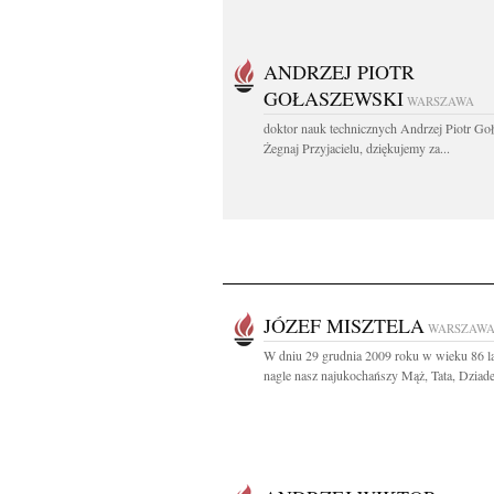
ANDRZEJ PIOTR
GOŁASZEWSKI
WARSZAWA
doktor nauk technicznych Andrzej Piotr Go
Żegnaj Przyjacielu, dziękujemy za...
JÓZEF MISZTELA
WARSZAW
W dniu 29 grudnia 2009 roku w wieku 86 la
nagle nasz najukochańszy Mąż, Tata, Dziadek