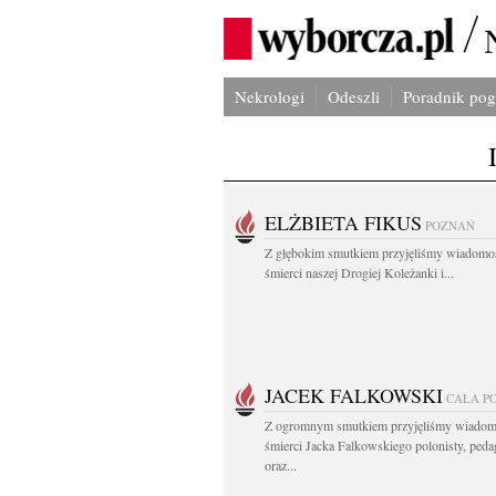
Nekrologi
Odeszli
Poradnik po
ELŻBIETA FIKUS
POZNAŃ
Z głębokim smutkiem przyjęliśmy wiadomo
śmierci naszej Drogiej Koleżanki i...
JACEK FALKOWSKI
CAŁA P
Z ogromnym smutkiem przyjęliśmy wiadom
śmierci Jacka Falkowskiego polonisty, ped
oraz...