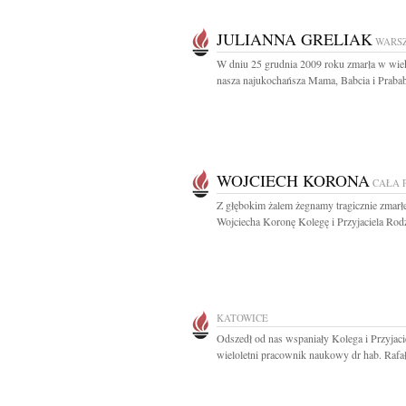
JULIANNA GRELIAK
WARS
W dniu 25 grudnia 2009 roku zmarła w wiek
nasza najukochańsza Mama, Babcia i Prababc
WOJCIECH KORONA
CAŁA 
Z głębokim żalem żegnamy tragicznie zmarł
Wojciecha Koronę Kolegę i Przyjaciela Rodzi
KATOWICE
Odszedł od nas wspaniały Kolega i Przyjaci
wieloletni pracownik naukowy dr hab. Rafał