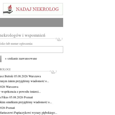
 nekrologów i wspomnień
wisko lub numer ogłoszenia:
+ szukanie zaawansowane
KROLOGI
usz Butruk
05.08.2026
Warszawa
mnym żalem przyjęliśmy wiadomość o...
.2026
Warszawa
 współczucia z powodu śmierci...
a Fikus
05.08.2026
Poznań
okim smutkiem przyjęliśmy wiadomość o...
.2026
Poznań
ariuszowi Paplaczykowi wyrazy głębokiego...