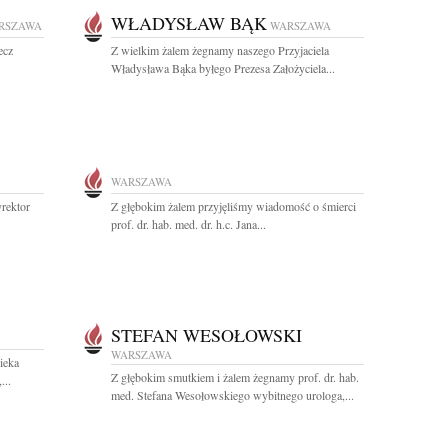
WŁADYSŁAW BĄK
RSZAWA
WARSZAWA
ecz
Z wielkim żalem żegnamy naszego Przyjaciela
Władysława Bąka byłego Prezesa Założyciela...
WARSZAWA
rektor
Z głębokim żalem przyjęliśmy wiadomość o śmierci
prof. dr. hab. med. dr. h.c. Jana...
STEFAN WESOŁOWSKI
WARSZAWA
ieka
Z głębokim smutkiem i żalem żegnamy prof. dr. hab.
...
med. Stefana Wesołowskiego wybitnego urologa,...