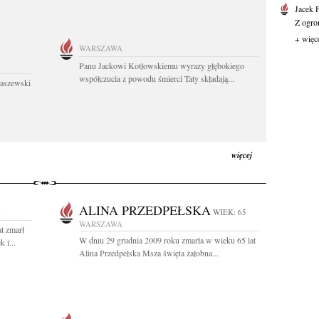
Jacek 
Z ogro
+ więc
WARSZAWA
Panu Jackowi Kotłowskiemu wyrazy głębokiego
współczucia z powodu śmierci Taty składają...
łaszewski
więcej
ALINA PRZEDPEŁSKA
A
WIEK: 65
WARSZAWA
t zmarł
W dniu 29 grudnia 2009 roku zmarła w wieku 65 lat
 i...
Alina Przedpełska Msza święta żałobna...