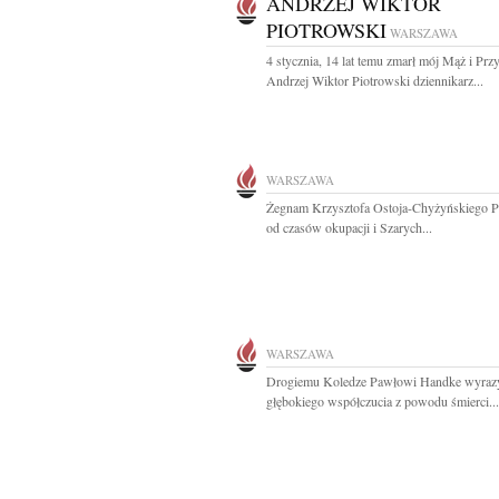
ANDRZEJ WIKTOR
PIOTROWSKI
WARSZAWA
4 stycznia, 14 lat temu zmarł mój Mąż i Przy
Andrzej Wiktor Piotrowski dziennikarz...
WARSZAWA
Żegnam Krzysztofa Ostoja-Chyżyńskiego Pr
od czasów okupacji i Szarych...
WARSZAWA
Drogiemu Koledze Pawłowi Handke wyrazy 
głębokiego współczucia z powodu śmierci...