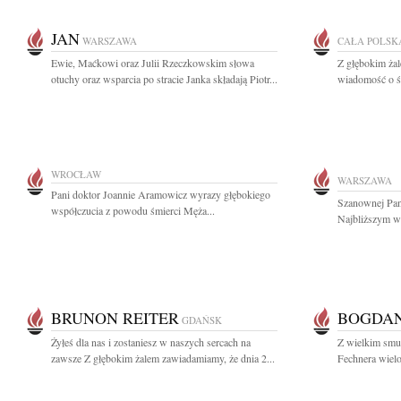
JAN
WARSZAWA
CAŁA POLSK
Ewie, Maćkowi oraz Julii Rzeczkowskim słowa
Z głębokim żal
otuchy oraz wsparcia po stracie Janka składają Piotr...
wiadomość o śm
WROCŁAW
WARSZAWA
Pani doktor Joannie Aramowicz wyrazy głębokiego
Szanownej Pani
współczucia z powodu śmierci Męża...
Najbliższym wy
BRUNON REITER
BOGDAN
GDAŃSK
Żyłeś dla nas i zostaniesz w naszych sercach na
Z wielkim smu
zawsze Z głębokim żalem zawiadamiamy, że dnia 2...
Fechnera wielo