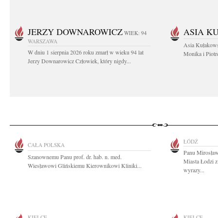
JERZY DOWNAROWICZ
ASIA K
WIEK: 94
WARSZAWA
Asia Kułakows
W dniu 1 sierpnia 2026 roku zmarł w wieku 94 lat
Monika i Piotr
Jerzy Downarowicz Człowiek, który nigdy...
ŁÓDŹ
CAŁA POLSKA
Panu Mirosła
Szanownemu Panu prof. dr. hab. n. med.
Miasta Łodzi 
Wiesławowi Glińskiemu Kierownikowi Kliniki...
wyrazy...
KIELCE
KIELCE