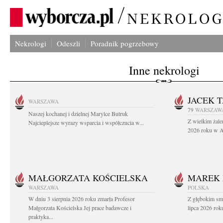
Nekrologi
Odeszli
Poradnik pogrzebowy
Inne nekrologi
JACEK 
WARSZAWA
79
WARSZAW
Naszej kochanej i dzielnej Marylce Butruk
Z wielkim żale
Najcieplejsze wyrazy wsparcia i współczucia w...
2026 roku w Au
MAŁGORZATA KOŚCIELSKA
MAREK 
WARSZAWA
POLSKA
W dniu 3 sierpnia 2026 roku zmarła Profesor
Z głębokim sm
Małgorzata Kościelska Jej prace badawcze i
lipca 2026 rok
praktyka...