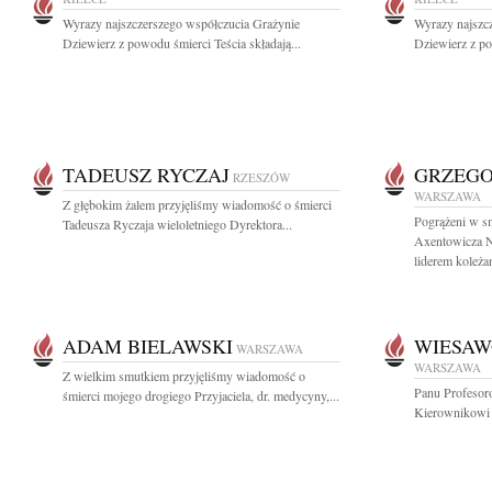
Wyrazy najszczerszego współczucia Grażynie
Wyrazy najszc
Dziewierz z powodu śmierci Teścia składają...
Dziewierz z po
TADEUSZ RYCZAJ
GRZEGO
RZESZÓW
WARSZAWA
Z głębokim żalem przyjęliśmy wiadomość o śmierci
Pogrążeni w s
Tadeusza Ryczaja wieloletniego Dyrektora...
Axentowicza N
liderem koleżan
ADAM BIELAWSKI
WIESAW
WARSZAWA
WARSZAWA
Z wielkim smutkiem przyjęliśmy wiadomość o
Panu Profesor
śmierci mojego drogiego Przyjaciela, dr. medycyny,...
Kierownikowi 