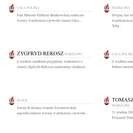
CAŁA POLSKA
WARSZAWA
Pani Minister Elżbiecie Bieńkowskiej serdeczne
Drogiej Ani S
wyrazy współczucia z powodu śmierci Ojca...
współczucia p
Tobą...
ZYGFRYD REKOSZ
WARSZAWA
CAŁA POLSK
Z wielkim smutkiem przyjęliśmy wiadomość o
Z wielkim smu
śmierci Zygfryda Rekosza zasłużonego działacza...
Habera mistrza
TOMASZ
PŁOCK
WARSZAWA
Naszej Koleżance Joannie Szymerowskiej
31 grudnia 200
najserdeczniejsze wyrazy współczucia z powodu...
Przyjaciel Tom