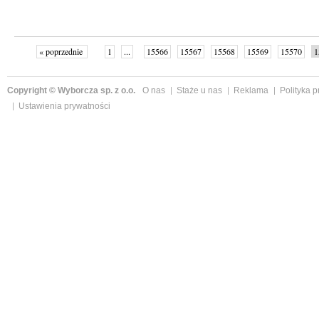
« poprzednie
1
...
15566
15567
15568
15569
15570
1
15575
15576
...
16144
następne »
Copyright © Wyborcza sp. z o.o.
O nas
Staże u nas
Reklama
Polityka 
Ustawienia prywatności